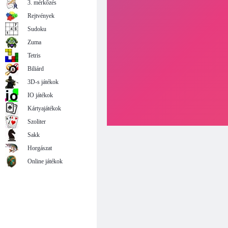
3. mérkőzés
Rejtvények
Sudoku
Zuma
Tetris
Biliárd
3D-s játékok
IO játékok
Kártyajátékok
Szoliter
Sakk
Horgászat
Online játékok