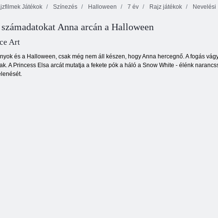
zfilmek Játékok
Színezés
Halloween
7 év
Rajz játékok
Nevelési
 számadatokat Anna arcán a Halloween
Monster Truck
Szent karácsonyi
Madarak színező
színező könyv
színezés
könyv
ce Art
lányok és a Halloween, csak még nem áll készen, hogy Anna hercegnő. A fogás vágyát
k. A Princess Elsa arcát mutatja a fekete pók a háló a Snow White - élénk narancss
elenését.