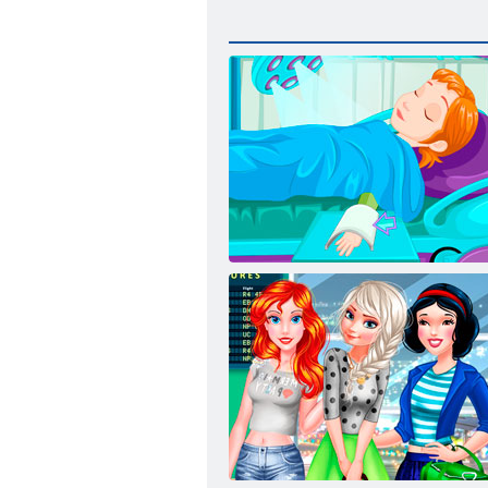
Hideg Szív: A műveletet a keze Anna
hercegnő