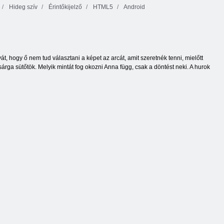
Hideg szív
Érintőkijelző
HTML5
Android
, hogy ő nem tud választani a képet az arcát, amit szeretnék tenni, mielőtt
árga sütőtök. Melyik mintát fog okozni Anna függ, csak a döntést neki. A hurok