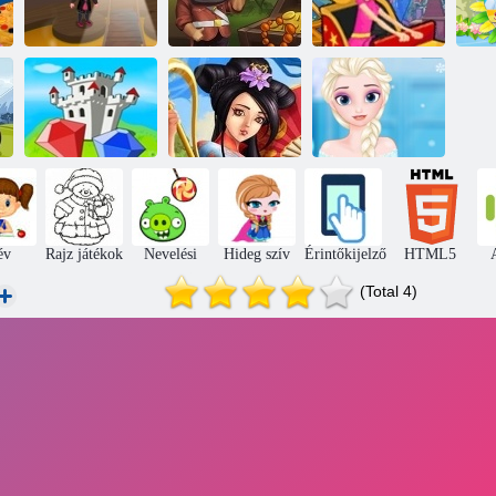
Baba Hazel
Halloween
Izgalmas
Castle
Ókori kincsek
rohanás 3
Sh
A
megsemmisítés a
Fagyasztott.
kövek
Kincsek Ázsia
Frizura tervezés
év
Rajz játékok
Nevelési
Hideg szív
Érintőkijelző
HTML5
(Total 4)