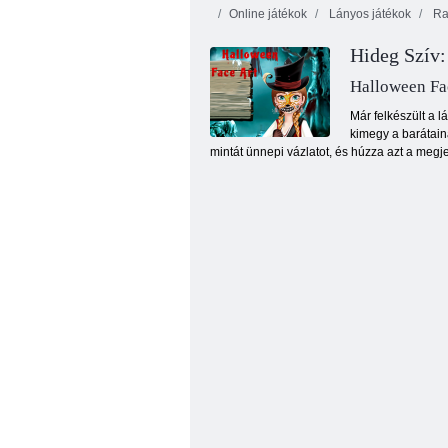
Online játékok
Lányos játékok
Raj
Hideg Szív:
Halloween Fa
Már felkészült a 
kimegy a barátaina
mintát ünnepi vázlatot, és húzza azt a megj
Hercegnők 3 Tavaszi Fesztivál