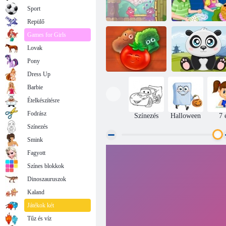
Sport
Repülő
Games for Girls
Lovak
Sütés almás
Pomme Pomme
sütemény
Pony
Dress Up
Barbie
Ételkészítésre
Farm puzzle
történet 2
Macskamedve
Fodrász
Színezés
Halloween
7 
Színezés
Smink
Fagyott
Színes blokkok
Dinoszauruszok
Kaland
Játékok két
Tűz és víz