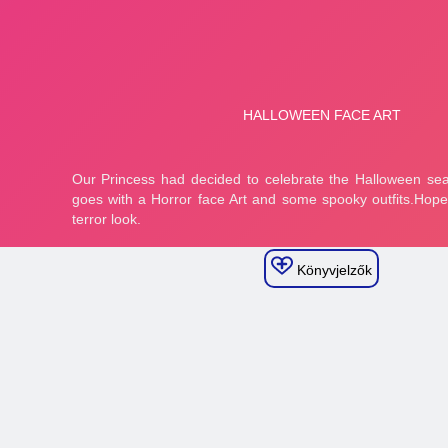
Könyvjelzők