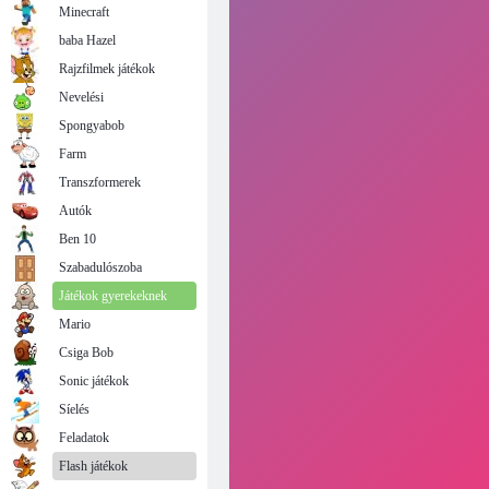
Minecraft
baba Hazel
Rajzfilmek játékok
Nevelési
Spongyabob
Farm
Transzformerek
Autók
Ben 10
Szabadulószoba
Játékok gyerekeknek
Mario
Csiga Bob
Sonic játékok
Síelés
Feladatok
Flash játékok