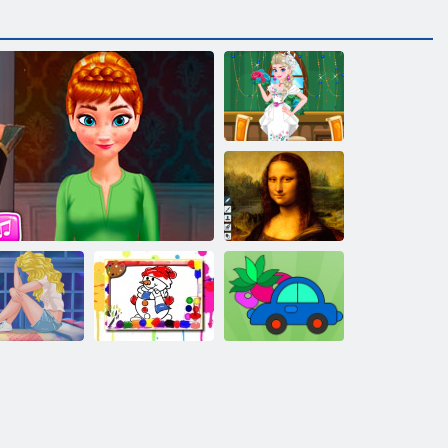
Elsa ruha
Művészet és rajz
rcegnő nehéz
Téli festési
idők
Anna átalakítása
könyv
Kifestőkönyvem