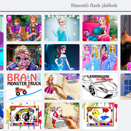
Hasonló flash játékok
Ellie Szerelem
Fagyasztott
Terhes Elsa
Trouble
kifestőkönyv II
Baba születése
Elsa Scary
Monster High
Halloween
hercegnő
Hamupipőke
smink
divatkeveréke
Fashion Store
Agy a Monster
Doll színező
Lamborghini
He
Truck számára
könyv
színező könyv