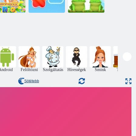
Rasstelyayte
opaholic Rio
mindet
Bakugrás
Android
Felöltözni
Szolgáltatás
Hírességek
Smink
Tervezés
Sötétebb