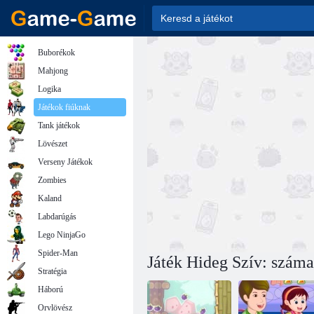
Buborékok
Mahjong
Logika
Játékok fiúknak
Tank játékok
Lövészet
Verseny Játékok
Zombies
Kaland
Labdarúgás
Lego NinjaGo
Spider-Man
Játék Hideg Szív: szám
Stratégia
Háború
Orvlövész