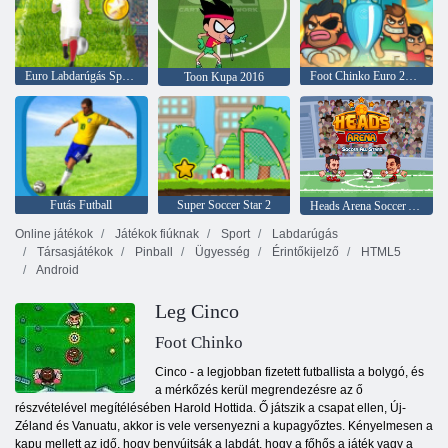
Euro Labdarúgás Sprint
Foot Chinko Euro 2016
Toon Kupa 2016
Futás Futball
Super Soccer Star 2
Heads Arena Soccer All Stars
Online játékok
Játékok fiúknak
Sport
Labdarúgás
Társasjátékok
Pinball
Ügyesség
Érintőkijelző
HTML5
Android
Leg Cinco
Foot Chinko
Cinco - a legjobban fizetett futballista a bolygó, és
a mérkőzés kerül megrendezésre az ő
részvételével megítélésében Harold Hottida. Ő játszik a csapat ellen, Új-
Zéland és Vanuatu, akkor is vele versenyezni a kupagyőztes. Kényelmesen a
kapu mellett az idő, hogy benyújtsák a labdát, hogy a főhős a játék vagy a