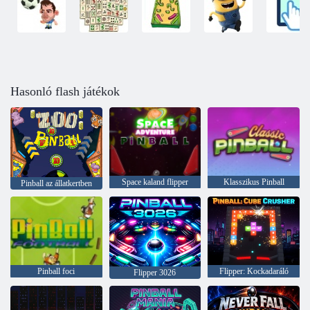
Hasonló flash játékok
Space kaland flipper
Klasszikus Pinball
Pinball az állatkertben
Pinball foci
Flipper: Kockadaráló
Flipper 3026