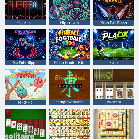
Flippee Ball
Flippermánia
Never Fall Flipper
StarPulse flipper
Flipper Football Kids
Placik
Shanghai-dinasztia
Pókszáltó
FLOPPO