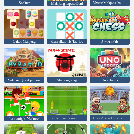
Szoliter
Mystic Mahjong kalandok
Mah jong kapcsolódni
Cukor Mahjong
Klasszikus Tic Tac Toe
Junior sakk
Solitaire Quest piramis
Mahjong jong
Uno Hősök
Büntető lövöldözés: Euro Cup 2016
Fejek Arena Euro Labdarúgás
Labdarúgás Madness