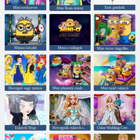
Mini torokorvos
Esés gömbök
Mini Brain doktor
Minion készítő
Mini-o csillagok
Mini vicces öngyilkosság
Hercegnő vagy minion
Mini jelmezek rendezése
Mini nyári vakáció
Esküvői Shop
Hercegnők esküvői szelfi
Chloe Wedding Ceremony