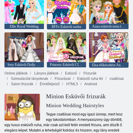
Ellie Royal Wedding
Anna esküvői torta és dekoráció
BFFs Esküvői szoba
Sery Esküvői Dolly Dress Up
Princess Esküvői Classic vagy szokatlan
Elsa előkészítése Anna esküvője
Online játékok
Lányos játékok
Esküvő
Frizurák
Szimulációk lányoknak
Frizurával
Esküvői ruha fel
csatlósai
Salon frizurák
Érintőkijelző
HTML5
Android
Minion Esküvői frizurák
Minion Wedding Hairstyles
Tegye csatlósai most egy igazi ünnep, mert lesz
egy lakodalomban. A menyasszony úgy döntött,
egy luxus esküvői ruha, már csak azt kell felér eredeti frizura, ami díszíti ő
elegáns képet. Mutatni a tehetségét fodrász és hiszem, egy lány eredeti