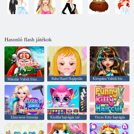
Hasonló flash játékok
Baba Hazel Hajápolás
Kleopátra Valódi frizurák
Mikulás Valódi frizurák
Eliza neon frizurája
Kisállat hajvágás szépségszalon
Vicces Kitty hajvágás