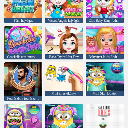
Férfi hajvágás
Vicces Angela hajvágás
Chic Baby Kitty fodrászat
Coachella frizuratervezés
Baba Taylor Hair Day
Babysitter Kids Fodrászat
Mini kifestőkönyv
Mini Skin Doktor
Fodrászbolt fodrászat sim