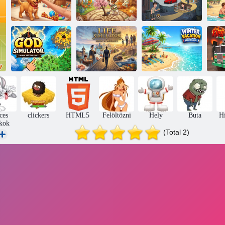
Pet Dog
Animal
Idle Guy Life
Simulator
Crossing
Simulator
Life Simulator
Téli vakáció
Isten szimulátor
Rise & Legacy
Beach Games
ces
clickers
HTML5
Felöltözni
Hely
Buta
Hí
ékok
(Total 2)