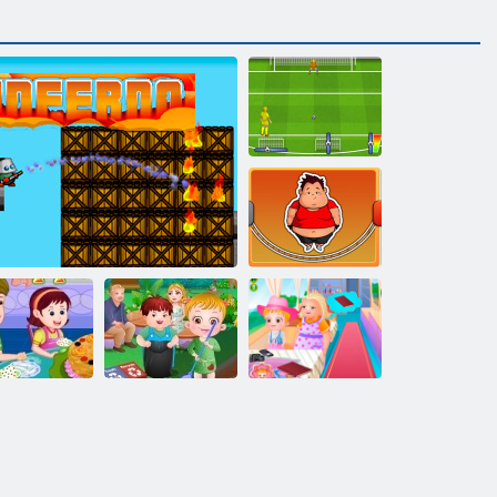
Büntető
lövöldözés: Euro
Cup 2016
Fit Fat
Sütés almás
Baba Hazel Föld
Baba Hazel
sütemény
Pokol
Napja
Granny House