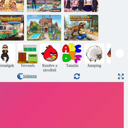
Családi
Középiskolás
szimulátor
lányok
tengerparti
Családi kiskutya
osztálytermi
játékok
játékok
élete
Fire Truck
Otthoni
Dinosaur Park
Rescue
átalakítása
Jurassic Dino
szimulátor
takarító játék
World
rességek
Tervezés
Kezdve a
Tanulás
Jumping
Puzzle
távolból
Sötétebb