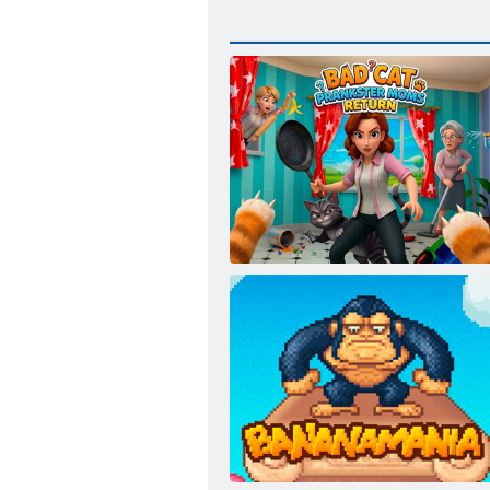
Rossz macska tréfacsináló anyukák
visszatérnek