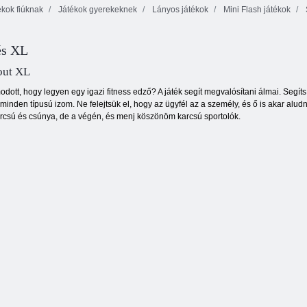
kok fiúknak
Játékok gyerekeknek
Lányos játékok
Mini Flash játékok
Dinoszaurusz
Szerelmes lovag
Kakas kattintó 2
csontásás
és XL
out XL
modott, hogy legyen egy igazi fitness edző? A játék segít megvalósítani álmai. Segí
inden típusú izom. Ne felejtsük el, hogy az ügyfél az a személy, és ő is akar aludni
arcsú és csúnya, de a végén, és menj köszönöm karcsú sportolók.