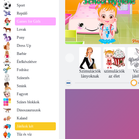
Sport
Repülő
Games for Girls
Lovak
Pony
Dress Up
Barbie
Ételkészítésre
Fodrász
Szimulációk
szimulációk
Vic
lányoknak
az élet
ját
Színezés
Smink
Fagyott
Baba Hazel School Higiénia
Színes blokkok
Dinoszauruszok
Kaland
Játékok két
Tűz és víz