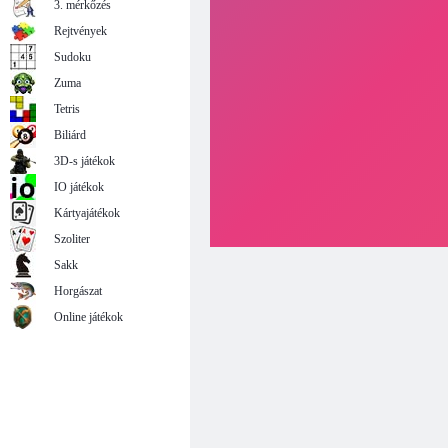
3. mérkőzés
Rejtvények
Sudoku
Zuma
Tetris
Biliárd
3D-s játékok
IO játékok
Kártyajátékok
Szoliter
Sakk
Horgászat
Online játékok