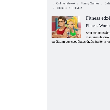
Online játékok
Funny Games
Játé
clickers
HTML5
Fitness edz
Fitness Work
Amit mindig is ál
más szimulátorok m
Banán mánia
valójában egy csodálatos érzés, ha jön a k