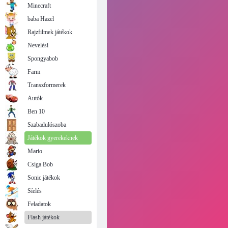
Minecraft
baba Hazel
Rajzfilmek játékok
Nevelési
Spongyabob
Farm
Transzformerek
Autók
Ben 10
Szabadulószoba
Játékok gyerekeknek
Mario
Csiga Bob
Sonic játékok
Síelés
Feladatok
Flash játékok