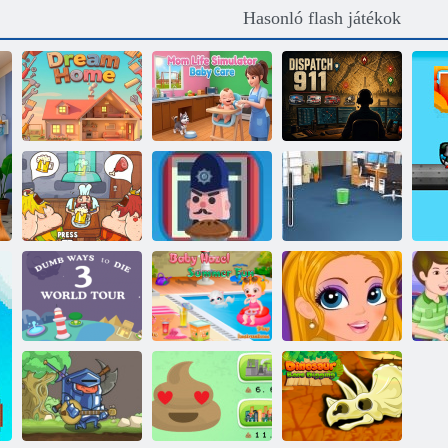
Hasonló flash játékok
Mom Life
Simulator Baby
Álom Otthon
Care
Feladás 911
Dobj el egy
papír multiplayer
Viking kocsma
Pite -támadás
-t
Buta módok a 3
világ turnéjának
Baba Hazel
Rossz fogak
halálához
Summer Fun
átalakítása