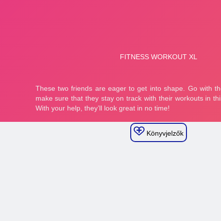
Könyvjelzők