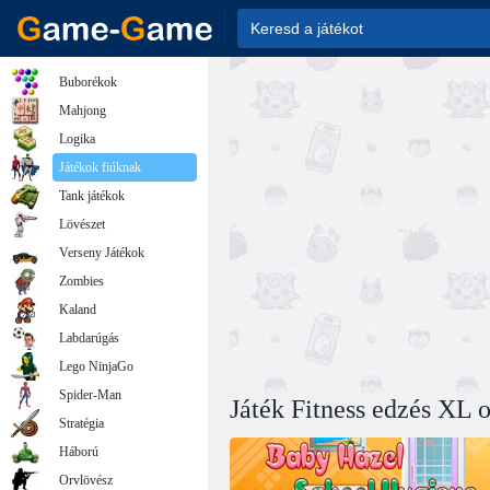
Buborékok
Mahjong
Logika
Játékok fiúknak
Tank játékok
Lövészet
Verseny Játékok
Zombies
Kaland
Labdarúgás
Lego NinjaGo
Spider-Man
Játék Fitness edzés XL 
Stratégia
Háború
Orvlövész