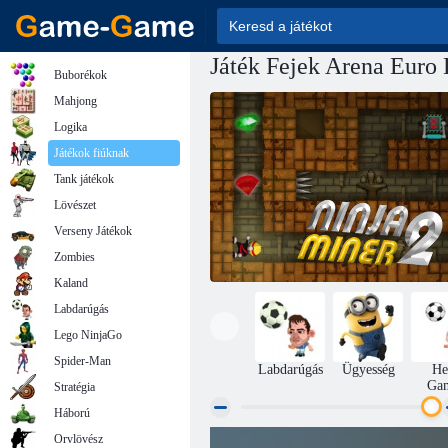
Játék Fejek Arena Euro 
Buborékok
Mahjong
Logika
Játékok fiúknak
Tank játékok
Lövészet
Verseny Játékok
Zombies
Kaland
Labdarúgás
Lego NinjaGo
Spider-Man
Labdarúgás
Ügyesség
He
Ga
Stratégia
Háború
Orvlövész