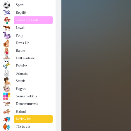
Ninja Miner 2
Sport
Repülő
Games for Girls
Lovak
Pony
Dress Up
Barbie
Ételkészítésre
Fodrász
Színezés
Smink
Fagyott
Színes blokkok
Dinoszauruszok
Kaland
Játékok két
Tűz és víz