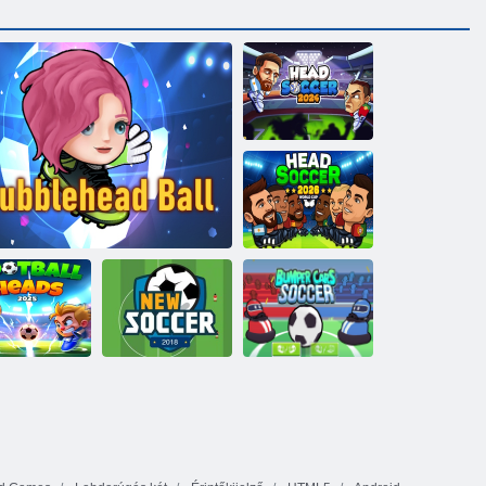
Head Soccer
2024
Head Soccer
2026 Világkupa
utball fejek
Lökhárító autók
2025
Buboréklabda
Új foci
foci