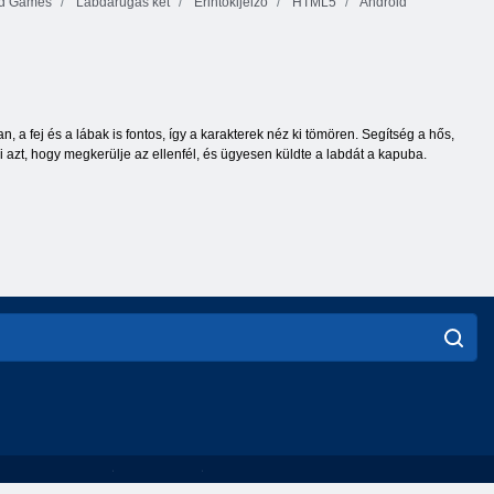
d Games
Labdarúgás két
Érintőkijelző
HTML5
Android
, a fej és a lábak is fontos, így a karakterek néz ki tömören. Segítség a hős,
i azt, hogy megkerülje az ellenfél, és ügyesen küldte a labdát a kapuba.
English