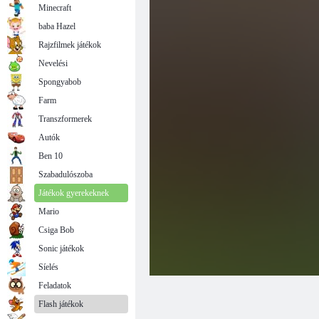
Minecraft
baba Hazel
Rajzfilmek játékok
Nevelési
Spongyabob
Farm
Transzformerek
Autók
Ben 10
Szabadulószoba
Játékok gyerekeknek
Mario
Csiga Bob
Sonic játékok
Síelés
Feladatok
Flash játékok