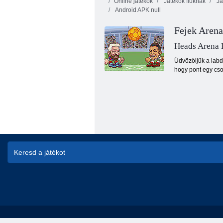
Online játékok
Játékok fiúknak
Já
Android APK null
Fejek Aren
Heads Arena 
Üdvözöljük a labda
hogy pont egy csom
Blokkolja a focit