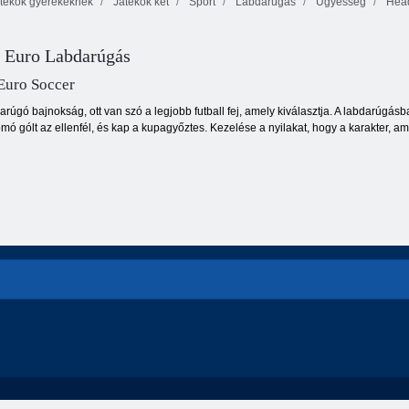
tékok gyerekeknek
Játékok két
Sport
Labdarúgás
Ügyesség
Hea
Szuper foci
Hiteles futball
Fociverseny
a Euro Labdarúgás
Euro Soccer
rúgó bajnokság, ott van szó a legjobb futball fej, amely kiválasztja. A labdarúgásban
ó gólt az ellenfél, és kap a kupagyőztes. Kezelése a nyilakat, hogy a karakter, am