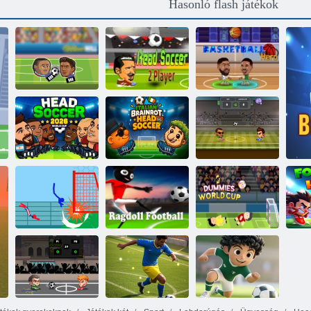
Hasonló flash játékok
Labdarúgás-
Head Soccer 2
fejek
játékos
Kosárlabda hős
Head Soccer
Olasz brainrot
2026
fejfutó
Foci aréna x
Ragdoll Soccer:
Dummies
F
2 játékos
Rongyos futball
világbajnokság