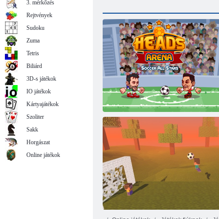
3. mérkőzés
Rejtvények
Sudoku
Zuma
Tetris
Biliárd
3D-s játékok
IO játékok
Kártyajátékok
Szoliter
Sakk
Horgászat
Online játékok
Heads Arena Soccer All Stars