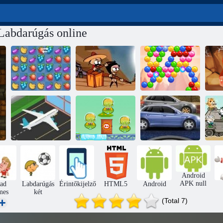
Labdarúgás online
Zombies nem
Fruya összetörés
ugrik
Buborékszellem
Repülőtéri
Cowboys vs
Android
rohanás
marslakók
Street Race düh
APK null
ad
Labdarúgás
Érintőkijelző
HTML5
Android
mes
két
(Total 7)