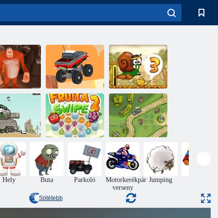
Yeti érzés
Végtelen Truck
Csiga Bob 3
Fémállat
Fruha Swipe 2
Játékvédelem
Hely
Buta
Parkoló
Motorkerékpár
Jumping
Puzzle
verseny
Sötétebb