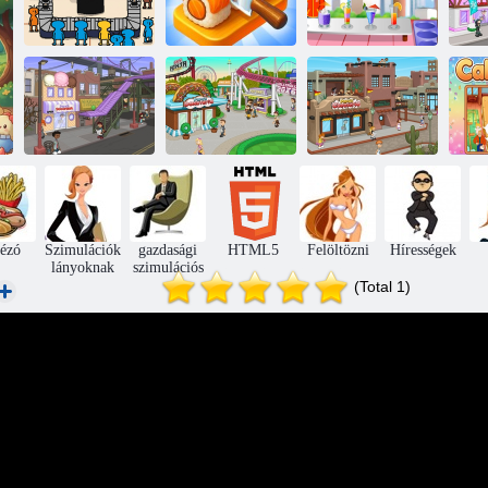
Még több
sushit!
Sushi Puzzle
Gyümölcsléfőző
Papa
Papa’s
Scooperiája
Donuteria
Papa's Cheeseria
ézó
Szimulációk
gazdasági
HTML5
Felöltözni
Hírességek
lányoknak
szimulációs
(Total 1)