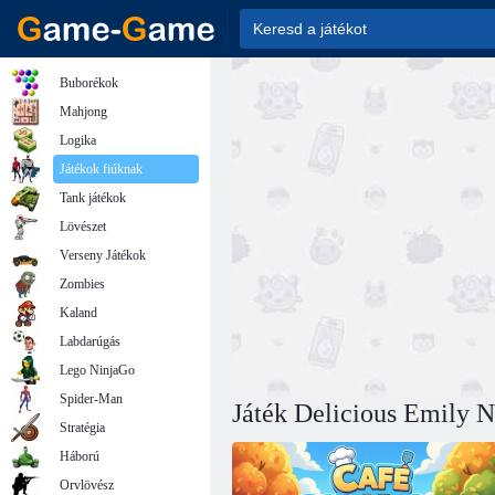
Buborékok
Mahjong
Logika
Játékok fiúknak
Tank játékok
Lövészet
Verseny Játékok
Zombies
Kaland
Labdarúgás
Lego NinjaGo
Spider-Man
Játék Delicious Emily 
Stratégia
Háború
Orvlövész