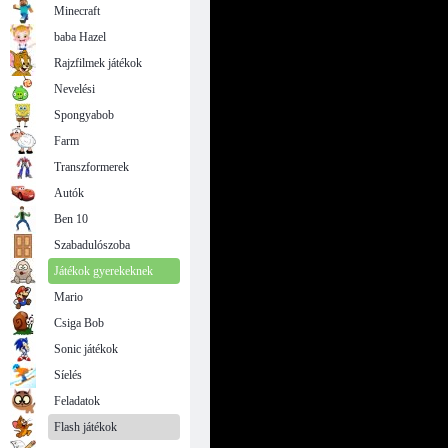
Minecraft
baba Hazel
Rajzfilmek játékok
Nevelési
Spongyabob
Farm
Transzformerek
Autók
Ben 10
Szabadulószoba
Játékok gyerekeknek
Mario
Csiga Bob
Sonic játékok
Síelés
Feladatok
Flash játékok