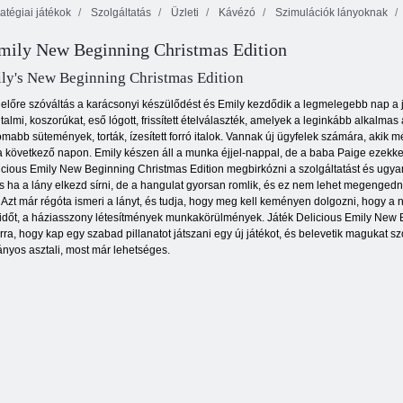
atégiai játékok
Szolgáltatás
Üzleti
Kávézó
Szimulációk lányoknak
mily New Beginning Christmas Edition
Baba Hazel
Királyság
Flower Girl
Birodalom sziget
rohanás
ly's New Beginning Christmas Edition
t előre szóváltás a karácsonyi készülődést és Emily kezdődik a legmelegebb nap a j
talmi, koszorúkat, eső lógott, frissített ételválaszték, amelyek a leginkább alkalm
mabb sütemények, torták, ízesített forró italok. Vannak új ügyfelek számára, akik
 a következő napon. Emily készen áll a munka éjjel-nappal, de a baba Paige ezekkel 
elicious Emily New Beginning Christmas Edition megbirkózni a szolgáltatást és ugy
 és ha a lány elkezd sírni, de a hangulat gyorsan romlik, és ez nem lehet megeng
 Azt már régóta ismeri a lányt, és tudja, hogy meg kell keményen dolgozni, hogy a n
bb időt, a háziasszony létesítmények munkakörülmények. Játék Delicious Emily New
ra, hogy kap egy szabad pillanatot játszani egy új játékot, és belevetik magukat sz
yos asztali, most már lehetséges.