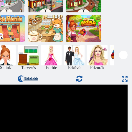
Papa’s
Papa’s
Cupcakeria
Papa Wingeria
Pancakeria
Macskák és
Tortamánia
csészék
Kenyér sütés
Smink
Tervezés
Barbie
Esküvő
Frizurák
Puzzle
Sötétebb