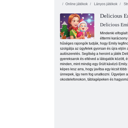
Online játékok
Lányos játékok
Str
Delicious E
Delicious Emi
Mindenki elfoglal
éttermi karácsony 
hűséges rajongók tudják, hogy Emily legfino
Üres akvárium
szolgálja az ügyfelek gyorsan és újra eljön
autószerelés. Segítség a heroint a játék D
gyereksarok és eltéved a látogatók között,
minden, mint mindig egy őrült kávézó Emily.
képes lesz arra, hogy javítsa egy kicsit tö
ünnepek, így nem fog unatkozni. Ügyeljen ar
okostelefonokon, táblagépeken és hagyomán