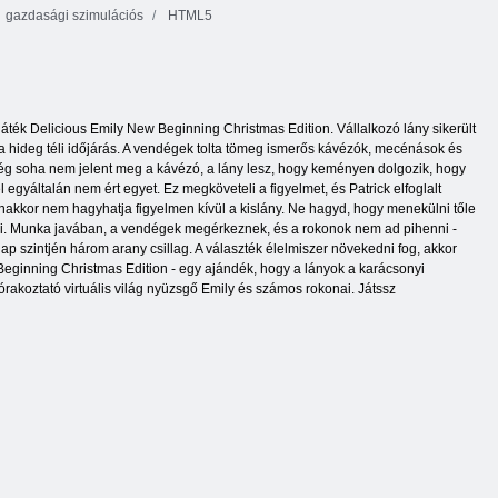
gazdasági szimulációs
HTML5
áték Delicious Emily New Beginning Christmas Edition. Vállalkozó lány sikerült
as a hideg téli időjárás. A vendégek tolta tömeg ismerős kávézók, mecénások és
 még soha nem jelent meg a kávézó, a lány lesz, hogy keményen dolgozik, hogy
egyáltalán nem ért egyet. Ez megköveteli a figyelmet, és Patrick elfoglalt
anakkor nem hagyhatja figyelmen kívül a kislány. Ne hagyd, hogy menekülni tőle
edni. Munka javában, a vendégek megérkeznek, és a rokonok nem ad pihenni -
ap szintjén három arany csillag. A választék élelmiszer növekedni fog, akkor
 Beginning Christmas Edition - egy ajándék, hogy a lányok a karácsonyi
órakoztató virtuális világ nyüzsgő Emily és számos rokonai. Játssz