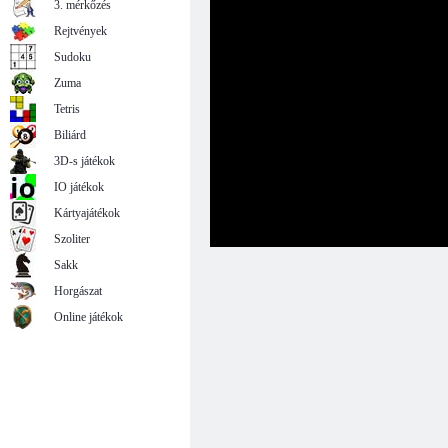
3. mérkőzés
Rejtvények
Sudoku
Zuma
Tetris
Biliárd
3D-s játékok
IO játékok
Kártyajátékok
Szoliter
Sakk
Horgászat
Online játékok