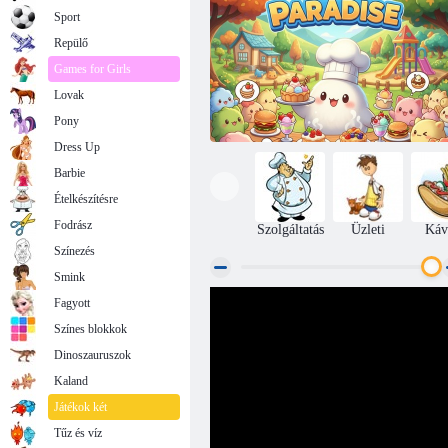
Sport
Repülő
Games for Girls
Lovak
Pony
Dress Up
Barbie
Ételkészítésre
Fodrász
Szolgáltatás
Üzleti
Káv
Színezés
Smink
Fagyott
Cafe Paradise
Színes blokkok
Dinoszauruszok
Kaland
Játékok két
Tűz és víz