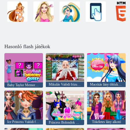
Hasonló flash játékok
Mikulás Valódi frizurák
Macskás lány öltözködjön
Baby Taylor Memory Quest
Ice Princess Valódi frizurák
Tökéletes lány alkotó
Princess Bolondok Hair Salon