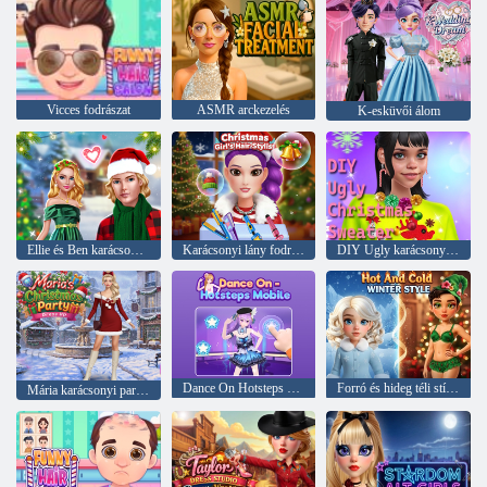
Vicces fodrászat
ASMR arckezelés
K-esküvői álom
Ellie és Ben karácsony este
Karácsonyi lány fodrász
DIY Ugly karácsonyi pulóver
Dance On Hotsteps Mobile
Forró és hideg téli stílus
Mária karácsonyi parti ruha