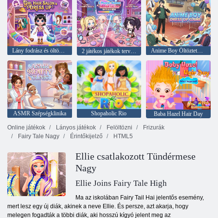
Lány fodrász és öltöztetős
Anime Boy Öltöztetős Játék
2 játékos játékok tervezési szalon
ASMR Szépségklinika
Shopaholic Rio
Baba Hazel Hair Day
Online játékok
Lányos játékok
Felöltözni
Frizurák
Fairy Tale Nagy
Érintőkijelző
HTML5
Ellie csatlakozott Tündérmese
Nagy
Ellie Joins Fairy Tale High
Ma az iskolában Fairy Tail Hai jelentős esemény,
mert lesz egy új diák, akinek a neve Ellie. És persze, azt akarja, hogy
melegen fogadták a többi diák, aki hosszú kígyó jelent meg az