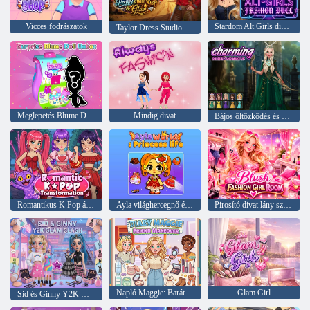
Vicces fodrászatok
Stardom Alt Girls divatpárbaj
Taylor Dress Studio Preppy Wild West
Meglepetés Blume Doll Unbox
Mindig divat
Bájos öltözködés és smink
Romantikus K Pop átalakulás
Ayla világhercegnő élete
Pirosító divat lány szoba
Napló Maggie: Baráti átalakítás
Glam Girl
Sid és Ginny Y2K Glam Clash