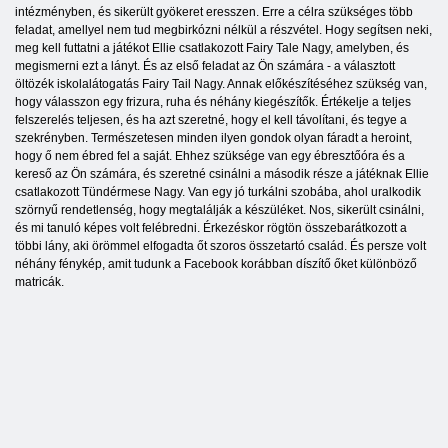
intézményben, és sikerült gyökeret eresszen. Erre a célra szükséges több
feladat, amellyel nem tud megbirkózni nélkül a részvétel. Hogy segítsen neki,
meg kell futtatni a játékot Ellie csatlakozott Fairy Tale Nagy, amelyben, és
megismerni ezt a lányt. És az első feladat az Ön számára - a választott
öltözék iskolalátogatás Fairy Tail Nagy. Annak előkészítéséhez szükség van,
hogy válasszon egy frizura, ruha és néhány kiegészítők. Értékelje a teljes
felszerelés teljesen, és ha azt szeretné, hogy el kell távolítani, és tegye a
szekrényben. Természetesen minden ilyen gondok olyan fáradt a heroint,
hogy ő nem ébred fel a saját. Ehhez szüksége van egy ébresztőóra és a
kereső az Ön számára, és szeretné csinálni a második része a játéknak Ellie
csatlakozott Tündérmese Nagy. Van egy jó turkálni szobába, ahol uralkodik
szörnyű rendetlenség, hogy megtalálják a készüléket. Nos, sikerült csinálni,
és mi tanuló képes volt felébredni. Érkezéskor rögtön összebarátkozott a
többi lány, aki örömmel elfogadta őt szoros összetartó család. És persze volt
néhány fénykép, amit tudunk a Facebook korábban díszítő őket különböző
matricák.