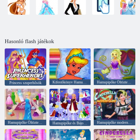
Hasonló flash játékok
Kifestőkönyv Hamupipőkéhez
Hamupipőke Öltöztetős Fashion nova
Princess szuperhősök
Hamupipőke Öltöztetős Lányos játékok
Hamupipőke modernországban
Hamupipőke és Bájos herceg