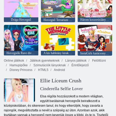
Drága Hercegnő
Három koszorúslány Ellának
Hercegnő Terrarium Life Deco
Hercegnők Rave divatstílusú öltözködés
A kis hableány kirakós játék
InstaGirls karácsonyi öltöztetős
Online játékok
Játékok gyerekeknek
Lányos játékok
Felöltözni
Hamupipőke
Szimulációk lányoknak
Érintőkijelző
Disney Princess
HTML5
Android
Ellie Líceum Crush
Cinderella Selfie Lover
Elsa régóta hozzászokott a modern világban,
együtt barátainak hercegnők beiratkozott a
középiskolában, és sikeresen tanul, és hogy elkerüljék, hogy zavarta a
rajongók, megváltoztatta a nevét a szépség az úton. Azonban azok, akik
tisztában vannak a hercegnő nem keverjük össze a többi, és te is. Tisztelői