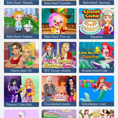
Baba Hazel. Hálaadás szórakoztató
Baba Hazel. Sportnap
Baba Hazel Újszülött Védőoltás
Baba Hazel: Fedezze fel az állatokat
Baba Hazel: Éves nap az iskolában
Répatorta
Fitness edzés XL
BFF Europe vásárlás vázlat
4GameGround Little Mermaid színezés
Őszi kötelező darabok a hercegnők számára
Kifestőkönyv Ariel Mermaid számára
Princess Cyber Robot vs Nature