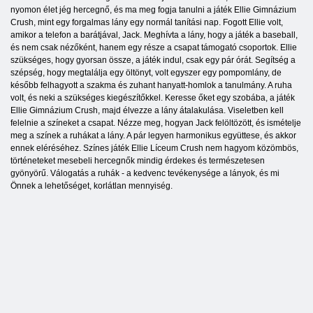
nyomon élet jég hercegnő, és ma meg fogja tanulni a játék Ellie Gimnázium
Crush, mint egy forgalmas lány egy normál tanítási nap. Fogott Ellie volt,
amikor a telefon a barátjával, Jack. Meghívta a lány, hogy a játék a baseball,
és nem csak nézőként, hanem egy része a csapat támogató csoportok. Ellie
szükséges, hogy gyorsan össze, a játék indul, csak egy pár órát. Segítség a
szépség, hogy megtalálja egy öltönyt, volt egyszer egy pompomlány, de
később felhagyott a szakma és zuhant hanyatt-homlok a tanulmány. A ruha
volt, és neki a szükséges kiegészítőkkel. Keresse őket egy szobába, a játék
Ellie Gimnázium Crush, majd élvezze a lány átalakulása. Viseletben kell
felelnie a színeket a csapat. Nézze meg, hogyan Jack felöltözött, és ismételje
meg a színek a ruhákat a lány. A pár legyen harmonikus együttese, és akkor
ennek eléréséhez. Színes játék Ellie Líceum Crush nem hagyom közömbös,
történeteket mesebeli hercegnők mindig érdekes és természetesen
gyönyörű. Válogatás a ruhák - a kedvenc tevékenysége a lányok, és mi
Önnek a lehetőséget, korlátlan mennyiség.