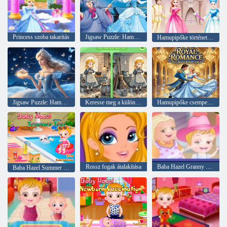
Princess szoba takarítás
Jigsaw Puzzle: Hamupipőke átalakul
Hamupipőke történet játékok
Jigsaw Puzzle: Hamupipőke
Keresse meg a különbségeket: Hamupipőke
Hamupipőke csempe csúszda kihívás
Rossz fogak átalakítása
Baba Hazel Granny House
Baba Hazel Summer Fun