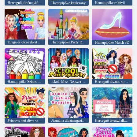
Hercegnő történetjátékok
Hamupipőke esküvői ruha
Hamupipőke karácsony
Drága és olcsó divat kihívás
Hamupipőke Party Ruha
Hamupipőke Match 3D
Hamupipőke Színes Könyv
Iskola Miss Népszerűség
Hercegnő divatos sportos és ízléses
Jázmin a divatmagazinban
Hercegnő tavaszi alkalmak
Princess anti-divat színes blokkok