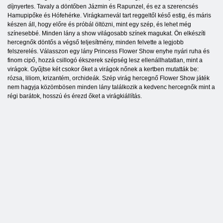
díjnyertes. Tavaly a döntőben Jázmin és Rapunzel, és ez a szerencsés
Hamupipőke és Hófehérke. Virágkarnevál tart reggeltől késő estig, és máris
készen áll, hogy előre és próbál öltözni, mint egy szép, és lehet még
színesebbé. Minden lány a show világosabb színek magukat. Ön elkészíti
hercegnők döntős a végső teljesítmény, minden felvette a legjobb
felszerelés. Válasszon egy lány Princess Flower Show enyhe nyári ruha és
finom cipő, hozzá csillogó ékszerek szépség lesz ellenállhatatlan, mint a
virágok. Gyűjtse két csokor őket a virágok nőnek a kertben mutatták be:
rózsa, liliom, krizantém, orchideák. Szép virág hercegnő Flower Show játék
nem hagyja közömbösen minden lány találkozik a kedvenc hercegnők mint a
régi barátok, hosszú és érezd őket a virágkiállítás.