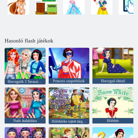
Hasonló flash játékok
Princess szuperhősök
Hercegnő öltöző
Hercegnők 3 Tavaszi Fesztivál
Nails átalakítása
Hófehér
Hófehérke rejtett tárgyakat