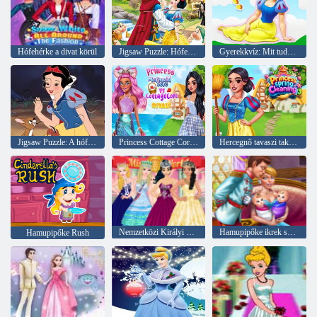
Hófehérke a divat körül
Jigsaw Puzzle: Hófehérke táncol
Gyerekkvíz: Mit tudsz a hófehérkéről?
Jigsaw Puzzle: A hófehérke
Princess Cottage Core vs Mermaid Core riválisok
Hercegnő tavaszi takarítás
Nemzetközi Királyi Szépségverseny
Hamupipőke ikrek születése
Hamupipőke Rush