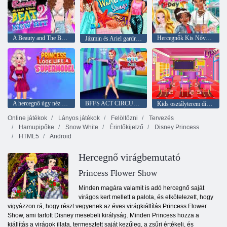
A Beauty and The Beat 2 új slágere
Hercegnők Kis Nővérek napja
Jázmin és Ariel gardróbcsere
A hercegnő úgy néz ki, mint egy szupermodell
BFFS ACT CIRCUS MŰVÉSZET
Kids osztályterem díszítése
Online játékok
Lányos játékok
Felöltözni
Tervezés
Hamupipőke
Snow White
Érintőkijelző
Disney Princess
HTML5
Android
Hercegnő virágbemutató
Princess Flower Show
Minden magára valamit is adó hercegnő saját
virágos kert mellett a palota, és elkötelezett, hogy
vigyázzon rá, hogy részt vegyenek az éves virágkiállítás Princess Flower
Show, ami tartott Disney mesebeli királyság. Minden Princess hozza a
kiállítás a virágok illata, termesztett saját kezűleg, a zsűri értékeli, és