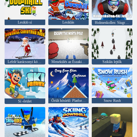
Lesikló sí
Lesiklás
Holmenkollen: Síugrás 2
Lefelé karácsonyi kötőjel
Menekülés az Északi-sarkról
Sziklás lejtők
Őrült hósíelő: Platformer
Snow Rush
Sí -őrület