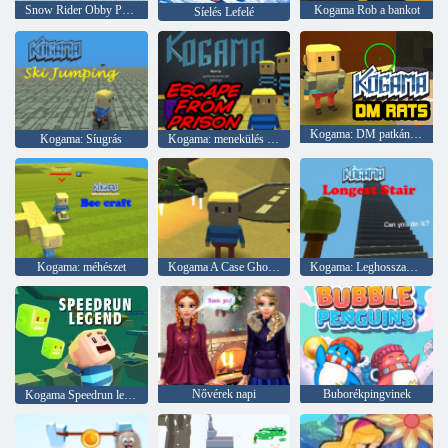
Snow Rider Obby Parkour
Kogama Rob a bankot
Síelés Lefelé
Kogama: DM patkányok
Kogama: Síugrás
Kogama: menekülés a börtönből
Kogama: méhészet
Kogama A Case Ghost ház
Kogama: Leghosszabb lépcső
Nővérek napi
Buborékpingvinek
Kogama Speedrun legenda