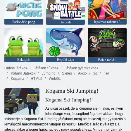
Sarkvidéki pong
Izgalmas rohanás 3
Hó csata
Bakugrás
Repülő cápa
Bob a rabló 1
Online játékok
Játékok fiúknak
Játékok gyerekeknek
Kaland Játékok
Jumping
Síelés
Akció
3d
Tél
Kogama
HTML5
WebGL
Kogama Ski Jumping!
Kogama Ski Jumping!!
Az utcai ősszel, de a Kogama síelni akar, és ilyen
lehetősége van, és segíteni fog neki abban, hogy
felismerje a Kogama Ski Jumping játékban! menj be és kezdj el egy utazás a
lenyűgöző háromdimenziós világon keresztül. Mielőtt a srác kiválasztja a
sílécét, akkor a jégen hajózhat, egy nagy jégpálya lesz. Mindenhol vannak