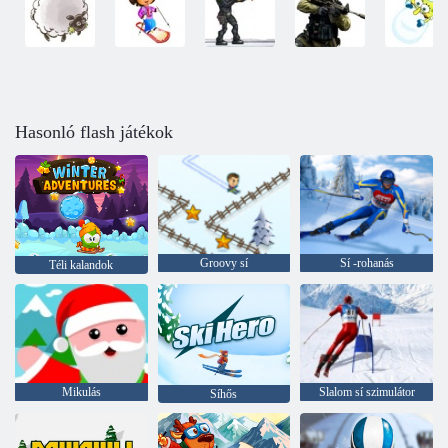
Hasonló flash játékok
Groovy sí
Sí -rohanás
Téli kalandok
Mikulás
Slalom sí szimulátor
Síhős