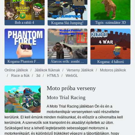
Bob a rabló 4
Tigris -szimulátor 3D
Kogama Ski Jumping!
Kogama Phantom Force
Álarcos erők: zombi túlélés
Kogama: 4 háború
Online játékok
Játékok fiúknak
Verseny Játékok
Motoros játékok
Race a fiúk
3d
HTML5
WebGL
Moto próba verseny
Moto Trial Racing
A Moto Trial Racing játékban Ön és én a
motorkerékpár versenyeken való részvételre
kerülünk. El kell érnünk minden riválisunkat, és először a célvonalba kell
kerülnünk. A szervezők sok trampolint és akadályt építettek az úton.
Szükséged lesz a lehető legteljesebb sebességgel motorozni a
motorkerékpárt, és különböző trükköket végezni a tábortáblákon, hogy