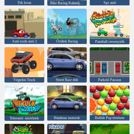
Tök lovas
Spy autó
Bike Racing Kalandjáték
Autó eszik autó 2
Őrültek Racing
Paintball versenyzők
Végtelen Truck
Street Race düh
Parkoló Passion
Hatalmas motorok
Bubble Pop története
Teherautó -kísérletek