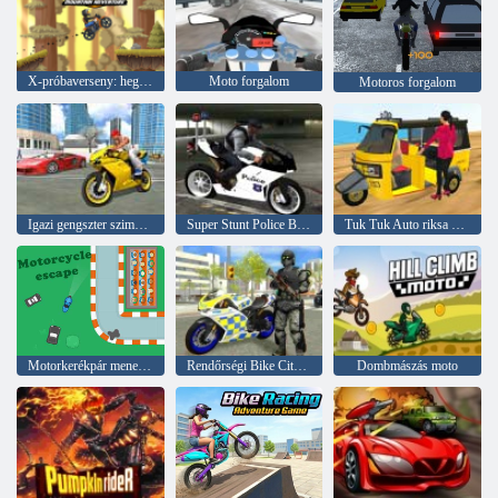
X-próbaverseny: hegyi kaland
Moto forgalom
Motoros forgalom
Igazi gengszter szimulátor Grand City
Super Stunt Police Bike Simulator 3D
Tuk Tuk Auto riksa 2020
Motorkerékpár menekülés
Rendőrségi Bike City Simulator
Dombmászás moto