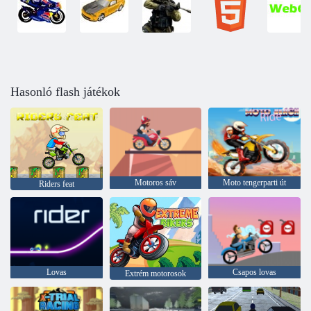
Hasonló flash játékok
Motoros sáv
Moto tengerparti út
Riders feat
Lovas
Csapos lovas
Extrém motorosok