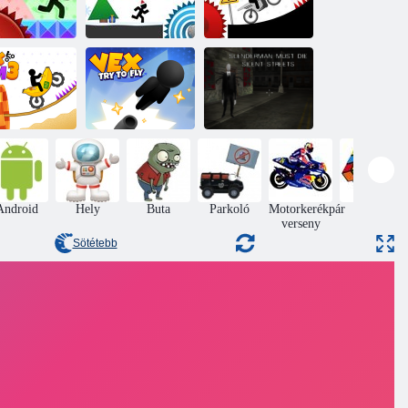
Vex 8
Vex 3 Xmas
Vex x3m
A Slenderman
Vex Próbálj
Must Die: Silent
Vex X3M 3
repülni
Streets
Android
Hely
Buta
Parkoló
Motorkerékpár
Puzzle
verseny
Sötétebb