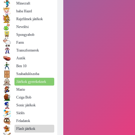
Minecraft
baba Hazel
Rajzfilmek játékok
Nevelési
Spongyabob
Farm
Transzformerek
Autók
Ben 10
Szabadulószoba
Játékok gyerekeknek
Mario
Csiga Bob
Sonic játékok
Síelés
Feladatok
Flash játékok