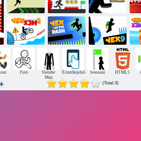
Vex 5
Vex 6
Vex kihívások
Vex x3m 2
Vex hiper dash
Vex 9
kour
Futó
Slender
Érintőkijelző
bosszant
HTML5
Man
(Total 3)