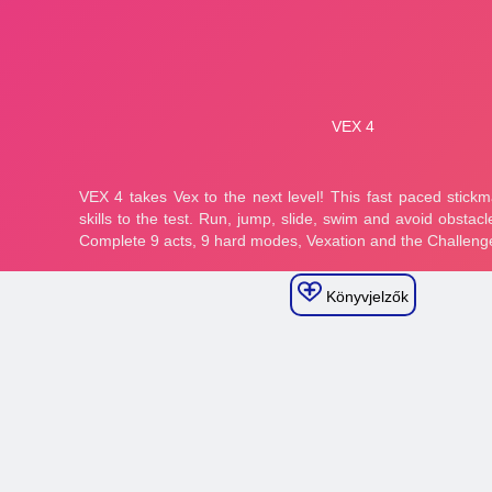
Könyvjelzők