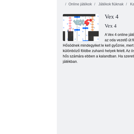
Online játékok
Játékok fiúknak
Ka
Vex 4
Vex 4
A Vex 4 online ját
az oda vezető út 
Hősödnek mindegyiket le kell győznie, mer
Slendrina meg kell halnia: A pince
különböző földbe zuhanó helyek felett. Az
hős számára ebben a kalandban. Ha szereted
játékban.