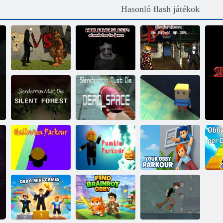
Hasonló flash játékok
Slenderman vs
Freddy A
Míg alszunk:
A karcsú bohóc:
Fazbear
Slendrina itt van
Féljen tőle
Slendermannek
Slendermannek
meg kell halnia:
meg kell halnia a
Kogama 4
Csendes erdő
holt helyen
Parkour játékos
Halloween
Halloween
Az Ön Obby
Ob
parkour
Parkour
Parkourja
ka