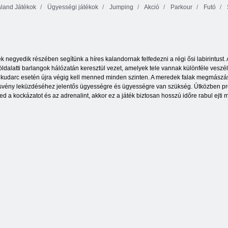
land Játékok
Ügyességi játékok
Jumping
Akció
Parkour
Futó
Ben 10
Obby: Mini-
Keresse meg
Undertown
játékok
Brainrot Obbyt
Runner
ék negyedik részében segítünk a híres kalandornak felfedezni a régi ősi labirintust. A
földalatti barlangok hálózatán keresztül vezet, amelyek tele vannak különféle vesz
t kudarc esetén újra végig kell menned minden szinten. A meredek falak megmászá
 ösvény leküzdéséhez jelentős ügyességre és ügyességre van szükség. Útközben pr
 a kockázatot és az adrenalint, akkor ez a játék biztosan hosszú időre rabul ejti