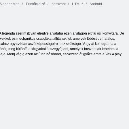
Slender Man
Érintőkijelző
bosszant
HTML5
Android
 legenda szerint itt van elrejtve a valaha ezen a világon élt faj ősi könyvtára. De
élyekkel, és mechanikus csapdákat állítanak fel, amelyek többsége halálos.
sához egy sziklamászó képességeire lesz szüksége. Vagy át kell ugrania a
óbálj meg különféle tárgyakat összegyűjteni, amelyek hasznosak lehetnek a
 majd. Menj végig ezen az úton hősöddel, és vezesd őt győzelemre a Vex 4 play