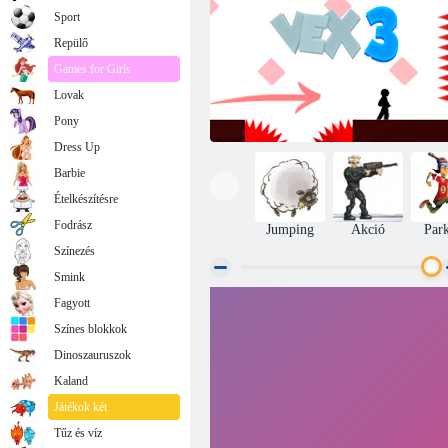
Sport
Repülő
Games for Girls
Lovak
Pony
Dress Up
Barbie
Ételkészítésre
Fodrász
Jumping
Akció
Par
Színezés
Smink
Fagyott
Vex 3
Színes blokkok
Dinoszauruszok
Kaland
Játékok két
Tűz és víz