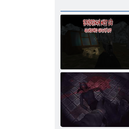
Slenderman Must Die: Elhagyott temető