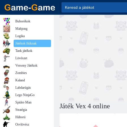
Buborékok
Mahjong
Logika
Játékok fiúknak
Tank játékok
Lövészet
Verseny Játékok
Zombies
Kaland
Labdarúgás
Lego NinjaGo
Spider-Man
Játék Vex 4 online
Stratégia
Háború
Orvlövész