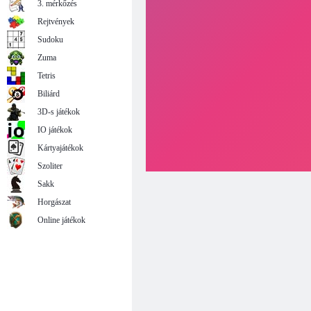
3. mérkőzés
Rejtvények
Sudoku
Zuma
Tetris
Biliárd
3D-s játékok
IO játékok
Kártyajátékok
Szoliter
Sakk
Horgászat
Online játékok