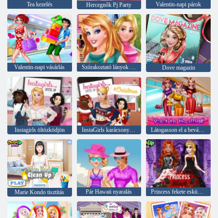
Tea kezelés
Valentin-napi párok
Hercegnők Pj Party
Valentin-napi vásárlás
Szórakoztató lányok éjszaka
Dove magazin
Instagirls öltözködjön
InstaGirls karácsonyi öltöztetős
Látogasson el a bevásárlóközpontba
Pár Hawaii nyaralás
Princess fekete esküvői ruha
Marie Kondo tisztítás