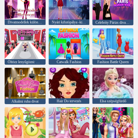
Divatmodellek különbségei
Nyári kifutópálya -kihívás
Celebrity Párizs divathét
Öltözz lenyűgözni: Véletlenszerű ruhák
Catwalk Fashion
Fashion Battle Queen
Hair Do tervezés
Elsa szépségfürdő
Alkalmi ruha divat