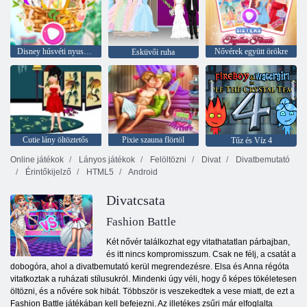
Disney húsvéti nyuszi fél
Nővérek együtt örökre
Esküvői ruha
Cutie lány öltöztetős
Pixie szauna flörtöl
Tűz és Víz 4
Online játékok
Lányos játékok
Felöltözni
Divat
Divatbemutató
Érintőkijelző
HTML5
Android
Divatcsata
Fashion Battle
Két nővér találkozhat egy vitathatatlan párbajban,
és itt nincs kompromisszum. Csak ne félj, a csatát a
dobogóra, ahol a divatbemutató kerül megrendezésre. Elsa és Anna régóta
vitatkoztak a ruházati stílusukról. Mindenki úgy véli, hogy ő képes tökéletesen
öltözni, és a nővére sok hibát. Többször is veszekedtek a vese miatt, de ezt a
Fashion Battle játékában kell befejezni. Az illetékes zsűri már elfoglalta