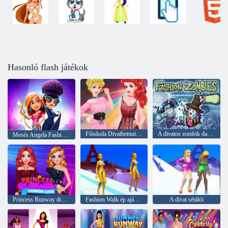
Hasonló flash játékok
Főiskola Divatbemutató
A divatos zombik dagadják a halottakat
Mesés Angela Fashion Fever
Princess Runway divat megjelenés
Fashion Walk ép ajándék
A divat sétálói