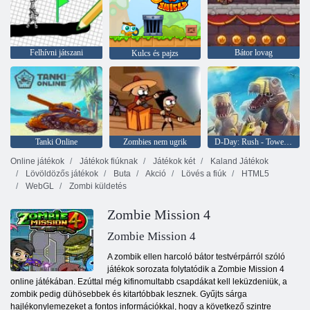
Felhívni játszani
Bátor lovag
Kulcs és pajzs
Tanki Online
Zombies nem ugrik
D-Day: Rush - Tower Defense
Online játékok
Játékok fiúknak
Játékok két
Kaland Játékok
Lövöldözős játékok
Buta
Akció
Lövés a fiúk
HTML5
WebGL
Zombi küldetés
Zombie Mission 4
Zombie Mission 4
A zombik ellen harcoló bátor testvérpárról szóló
játékok sorozata folytatódik a Zombie Mission 4
online játékában. Ezúttal még kifinomultabb csapdákat kell leküzdeniük, a
zombik pedig dühösebbek és kitartóbbak lesznek. Gyűjts sárga
hajlékonylemezeket a fontos információkkal, hogy a következő szintre