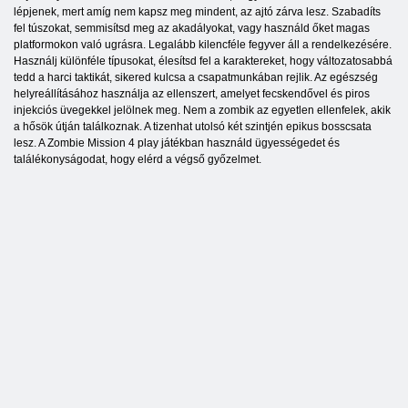
lépjenek, mert amíg nem kapsz meg mindent, az ajtó zárva lesz. Szabadíts
fel túszokat, semmisítsd meg az akadályokat, vagy használd őket magas
platformokon való ugrásra. Legalább kilencféle fegyver áll a rendelkezésére.
Használj különféle típusokat, élesítsd fel a karaktereket, hogy változatosabbá
tedd a harci taktikát, sikered kulcsa a csapatmunkában rejlik. Az egészség
helyreállításához használja az ellenszert, amelyet fecskendővel és piros
injekciós üvegekkel jelölnek meg. Nem a zombik az egyetlen ellenfelek, akik
a hősök útján találkoznak. A tizenhat utolsó két szintjén epikus bosscsata
lesz. A Zombie Mission 4 play játékban használd ügyességedet és
találékonyságodat, hogy elérd a végső győzelmet.