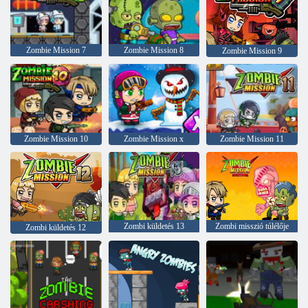
Zombie Mission 7
Zombie Mission 8
Zombie Mission 9
Zombie Mission 10
Zombie Mission x
Zombie Mission 11
Zombi küldetés 13
Zombi misszió túlélője
Zombi küldetés 12