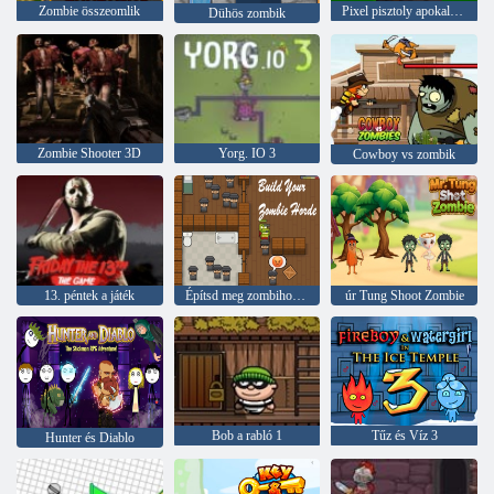
Zombie összeomlik
Pixel pisztoly apokalipszis 6
Dühös zombik
Zombie Shooter 3D
Yorg. IO 3
Cowboy vs zombik
13. péntek a játék
Építsd meg zombihordádat
úr Tung Shoot Zombie
Bob a rabló 1
Tűz és Víz 3
Hunter és Diablo