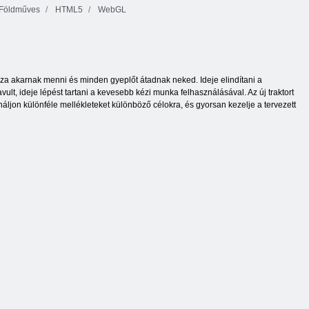
Földműves
HTML5
WebGL
sza akarnak menni és minden gyeplőt átadnak neked. Ideje elindítani a
ult, ideje lépést tartani a kevesebb kézi munka felhasználásával. Az új traktort
áljon különféle mellékleteket különböző célokra, és gyorsan kezelje a tervezett