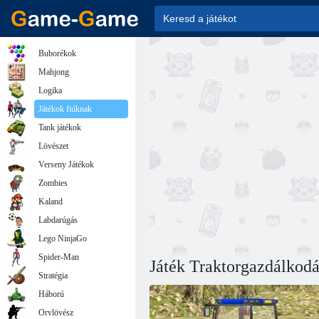
Buborékok
Mahjong
Logika
Játékok fiúknak
Tank játékok
Lövészet
Verseny Játékok
Zombies
Kaland
Labdarúgás
Lego NinjaGo
Spider-Man
Játék Traktorgazdálkodá
Stratégia
Háború
Orvlövész