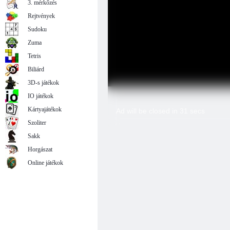
3. mérkőzés
Rejtvények
Sudoku
Zuma
Tetris
Biliárd
3D-s játékok
IO játékok
Kártyajátékok
Szoliter
Sakk
Horgászat
Online játékok