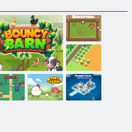
Sokofarm
Kukoricautka
Pingvin Farm -
yuszi farm
Goromba pajta
Apró Farm
Jégegyesítés