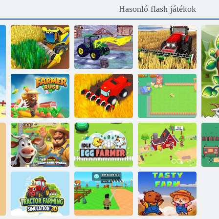
Hasonló flash játékok
US Modern
Harvest Cut
Traktor Farming
Farming
Mester
Game 3D 2022
Simulator játék
Rush Farmer
Tiszta farm:
Rush
Kasza
Friss ételek
Alapjáratú
Tétlen tejtermelő
tojásgazdasági
Nyugati
iparmágnás
termelő
gazdaság
N