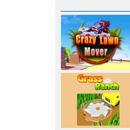
Őrült fűnyíró