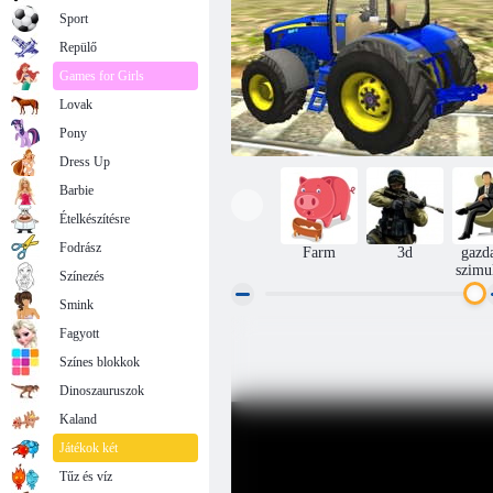
Sport
Repülő
Games for Girls
Lovak
Pony
Dress Up
Barbie
Ételkészítésre
Fodrász
Farm
3d
gazd
szimu
Színezés
Smink
Fagyott
Dr. Traktorgazdálkodás
Színes blokkok
Dinoszauruszok
Kaland
Játékok két
Tűz és víz