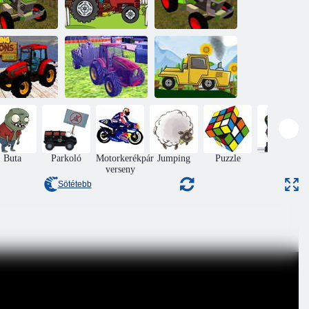
Mezőgazdasági
aktorparkoló
Traktormánia 2
traktor
azdálkodási
Traktor városi
Traktor hajtó
ldetések 2023
szemét 2022
hegymászás 2D
Buta
Parkoló
Motorkerékpár
Jumping
Puzzle
Akció
verseny
Sötétebb