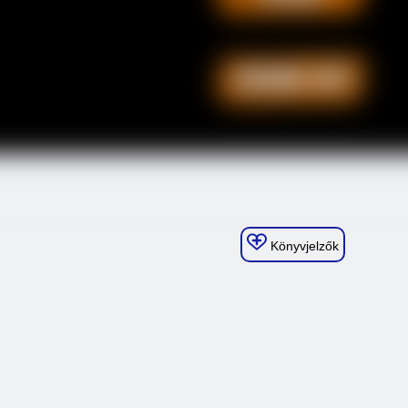
Könyvjelzők