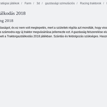
ratégiai játékok
Farm
3d
gazdasági szimulációs
Racing traktorok
dálkodás 2018
Traktor Farming
Simulation 3D
Grow Slime
Ízletes Farm
ing 2018
daságot, és ez nem volt meglepetés, mert a szüleitek régóta azt mondták, hogy vis
és számodra egy új traktor megvásárlása jellemezte ezt. A gazdaság felszerelése elav
gteheti a Traktorgazdálkodás 2018 játékban. Szántás és feldolgozás szükséges. Haszn