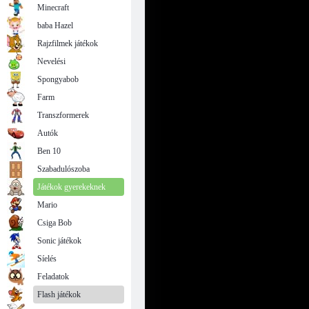
Minecraft
baba Hazel
Rajzfilmek játékok
Nevelési
Spongyabob
Farm
Transzformerek
Autók
Ben 10
Szabadulószoba
Játékok gyerekeknek
Mario
Csiga Bob
Sonic játékok
Síelés
Feladatok
Flash játékok