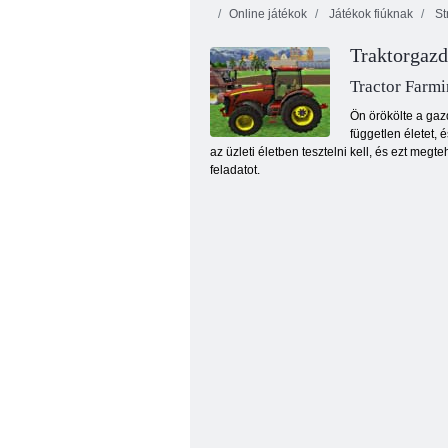
Online játékok
Játékok fiúknak
St
Traktorgaz
Tractor Farm
Ön örökölte a gaz
független életet, 
az üzleti életben tesztelni kell, és ezt me
Füves tanya
feladatot.