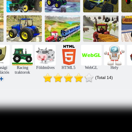
Cargo Tractor
Amerikai
Farming
modern farm -
Traktorparkoló
szimulációs játék
szimulátor
játék
Tr
Láncos
Offroad Tractor
vontatóvonat
Farming
vontatás játék
Láncos traktor
Simulator 2022:
G
3D
vontatóvonat
Cargo Drive
kü
asági
Racing
Földműves
HTML5
WebGL
Hely
lációs
traktorok
(Total 14)