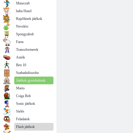
Minecraft
baba Hazel
Rajzfilmek játékok
Nevelési
Spongyabob
Farm
Transzformerek
Autók
Ben 10
Szabadulószoba
Játékok gyerekeknek
Mario
Csiga Bob
Sonic játékok
Síelés
Feladatok
Flash játékok