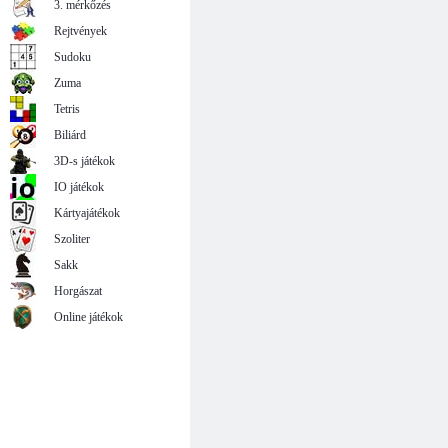
3. mérkőzés
Rejtvények
Sudoku
Zuma
Tetris
Biliárd
3D-s játékok
IO játékok
Kártyajátékok
Szoliter
Sakk
Horgászat
Online játékok