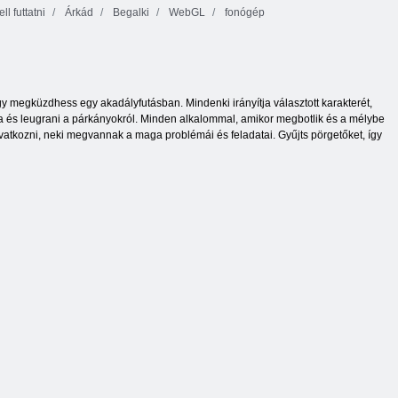
l futtatni
Árkád
Begalki
WebGL
fonógép
gy megküzdhess egy akadályfutásban. Mindenki irányítja választott karakterét,
ra és leugrani a párkányokról. Minden alkalommal, amikor megbotlik és a mélybe
avatkozni, neki megvannak a maga problémái és feladatai. Gyűjts pörgetőket, így