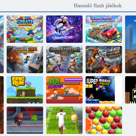
Hasonló flash játékok
Obby Készítsen
Ultra Crash Car
Parkourt
Urban Echo
Simulator 2026
Noobik Obbi:
Platform
Összeláncolva:
Összeláncolva:
Parkour High
Co-Op Parkour
Escape Parkour
Super Mario
Epikus futás
Pixelfutó
Rush 2
Dü