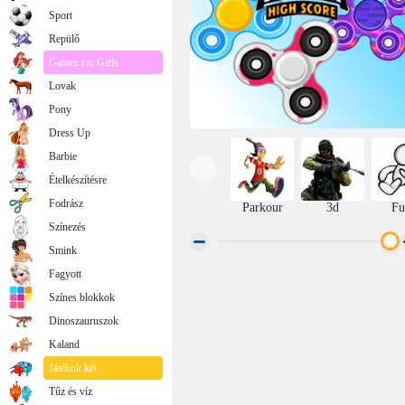
Sport
Repülő
Games for Girls
Lovak
Pony
Dress Up
Barbie
Ételkészítésre
Fodrász
Parkour
3d
Fu
Színezés
Smink
Fagyott
Fidget Spinner magas pontszám
Színes blokkok
Dinoszauruszok
Kaland
Játékok két
Tűz és víz