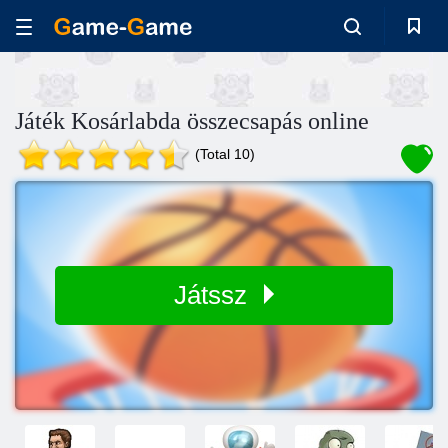
Játék Kosárlabda összecsapás online
(Total 10)
Játssz