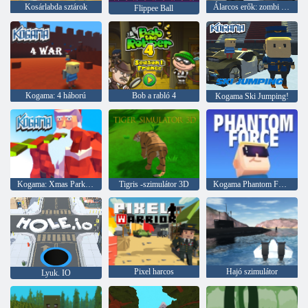
Kosárlabda sztárok
Álarcos erők: zombi túlélés
Flippee Ball
Kogama: 4 háború
Bob a rabló 4
Kogama Ski Jumping!
Kogama: Xmas Parkour
Tigris -szimulátor 3D
Kogama Phantom Force
Pixel harcos
Hajó szimulátor
Lyuk. IO