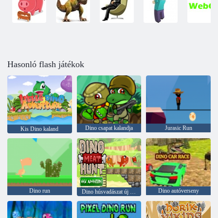
Hasonló flash játékok
Dino csapat kalandja
Jurasic Run
Kis Dino kaland
Dino run
Dino autóverseny
Dino húsvadászat új kaland