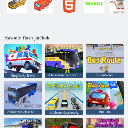
Hasonló flash játékok
A buszszimulátor fel nem zárta a remastered
Buszútvonal
Sürgősségi lekvár
A busz parkolása feloldhatatlanul
Bus Jam
Robbanóképsebesség