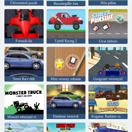
Ülésrendező puzzle
Hősi pilóta
Buszmegálló Jam
Formula láz
Uphill Racing 2
Utcai üldözés
Street Race düh
Mini verseny rohanás
Gengszter versenyző
Hatalmas motorok
Kogama: Radiátor rugók
Monster teherautó erdőszállítás