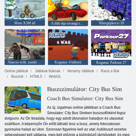
Moto X3M tél
Tehergépkocsi 18
A düh útja sivatagi sztrájk
Álarcos erők: zombi túlélés
Kogama: 4 háború
Kogama: Parkour 27
Online játékok
Játékok fiúknak
Verseny Játékok
Race a fiúk
Buszok
HTML5
WebGL
Buszszimulátor: City Bus Sim
Coach Bus Simulator: City Bus Sim
Az új, izgalmas online játékban a Coach Bus
Simulator: City Bus Simben buszsofőrként fogsz
dolgozni. Az Ön feladata, hogy egy adott útvonalon haladjon és utasokat
szállítson. A képernyőn Ön előtt látható lesz a busz, amely fokozatosan
gyorsulva halad az úton. Szorosan figyelnie kell az utat. Autóbuszt vezetve
sebességgel kell váltania, meg kell előznie a különböző járműveket, és meg