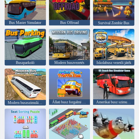
Bus Master Simulator
Bus Offroad
Survival Zombie Bus
Buszparkoló
Modern buszvezetés
Iskolabusz vezetői játék
Állati busz forgalmi dugó
Amerikai busz szimulátor játék
Modern buszszimulátor játékok