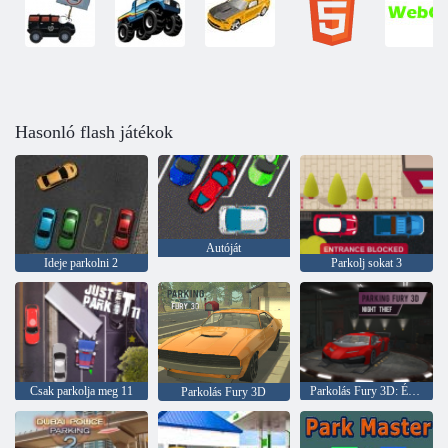
Hasonló flash játékok
Autóját
Ideje parkolni 2
Parkolj sokat 3
Csak parkolja meg 11
Parkolás Fury 3D: Éjszakai tolvaj
Parkolás Fury 3D