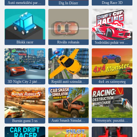
Autó menekülési parkoló
Drag Race 3D
Dig In Dózer
Blokk racer
Rivális rohanás
Sodródási pohár verseny
3D Night City 2 játékos versenyzés
Repülő autó szimulátor 3D
4x4 -es szörnyeteg
Autó Smash Simulator Crash & Tune
Versenyzés: pusztítás és üldözés
Burnin gumi 5 xs