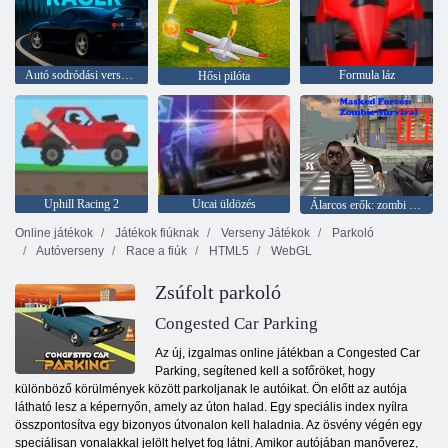
Autó sodródási versenyző
Formula láz
Hősi pilóta
Uphill Racing 2
Utcai üldözés
Álarcos erők: zombi túlélés
Online játékok
Játékok fiúknak
Verseny Játékok
Parkoló
Autóverseny
Race a fiúk
HTML5
WebGL
Zsúfolt parkoló
Congested Car Parking
Az új, izgalmas online játékban a Congested Car
Parking, segítened kell a sofőröket, hogy
különböző körülmények között parkoljanak le autóikat. Ön előtt az autója
látható lesz a képernyőn, amely az úton halad. Egy speciális index nyílra
összpontosítva egy bizonyos útvonalon kell haladnia. Az ösvény végén egy
speciálisan vonalakkal jelölt helyet fog látni. Amikor autójában manőverez,