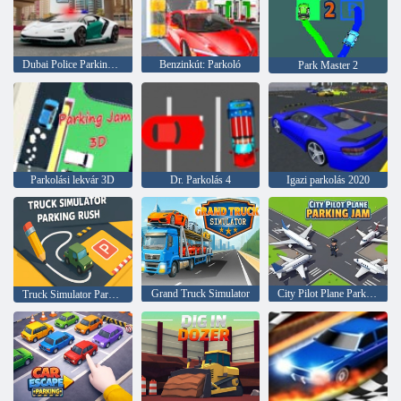
Dubai Police Parking 2.
Benzinkút: Parkoló
Park Master 2
Parkolási lekvár 3D
Dr. Parkolás 4
Igazi parkolás 2020
Grand Truck Simulator
City Pilot Plane Parking Jam
Truck Simulator Parkoló Rush