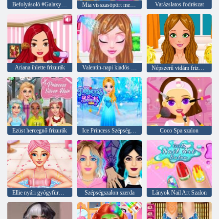
Befolyásoló #Galaxy frizura kihívás
Varázslatos fodrászat
Mia visszasöpört menyasszonyi frizura
Ariana ihlette frizurák
Valentin-napi kiadós frizurák
Népszerű vidám frizurák
Ezüst hercegnő frizurák
Ice Princess Szépségszalon
Coco Spa szalon
Szépségszalon szerda
Lányok Nail Art Szalon
Ellie nyári gyógyfürdő és szépségszalon