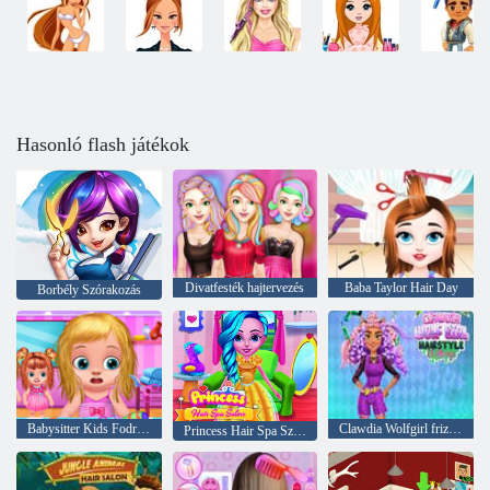
Hasonló flash játékok
Divatfesték hajtervezés
Baba Taylor Hair Day
Borbély Szórakozás
Babysitter Kids Fodrászat
Clawdia Wolfgirl frizura kihívás
Princess Hair Spa Szalon