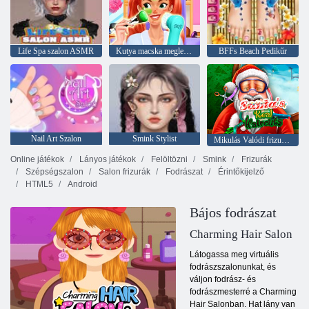
Life Spa szalon ASMR
Kutya macska meglepetés kedvtelésből tartott gyógyfürdő
BFFs Beach Pedikűr
Nail Art Szalon
Smink Stylist
Mikulás Valódi frizurák
Online játékok
Lányos játékok
Felöltözni
Smink
Frizurák
Szépségszalon
Salon frizurák
Fodrászat
Érintőkijelző
HTML5
Android
Bájos fodrászat
Charming Hair Salon
Látogassa meg virtuális
fodrászszalonunkat, és
váljon fodrász- és
fodrászmesterré a Charming
Hair Salonban. Hat lány van