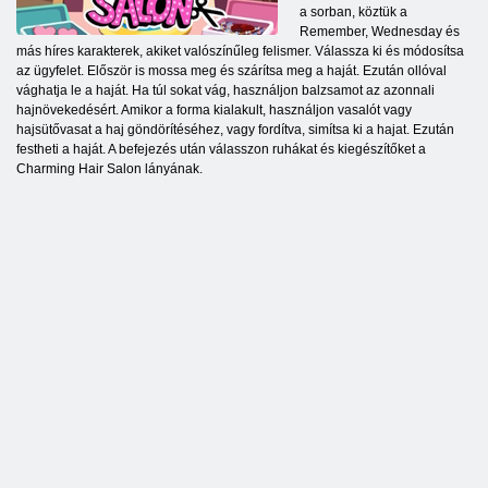
a sorban, köztük a
Remember, Wednesday és
más híres karakterek, akiket valószínűleg felismer. Válassza ki és módosítsa
az ügyfelet. Először is mossa meg és szárítsa meg a haját. Ezután ollóval
vághatja le a haját. Ha túl sokat vág, használjon balzsamot az azonnali
hajnövekedésért. Amikor a forma kialakult, használjon vasalót vagy
hajsütővasat a haj göndörítéséhez, vagy fordítva, simítsa ki a hajat. Ezután
festheti a haját. A befejezés után válasszon ruhákat és kiegészítőket a
Charming Hair Salon lányának.