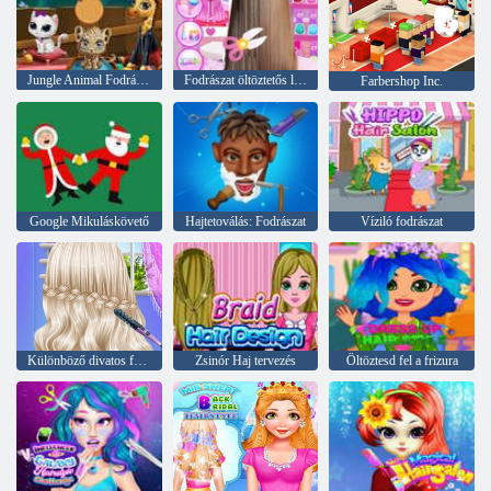
Jungle Animal Fodrászat
Fodrászat öltöztetős lány
Farbershop Inc.
Google Mikuláskövető
Hajtetoválás: Fodrászat
Víziló fodrászat
Különböző divatos frizurák
Zsinór Haj tervezés
Öltöztesd fel a frizura