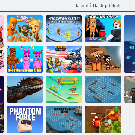
Hasonló flash játékok
Epikus
kardcsata!
Harcolj a
Meme
Ragdoll
Plants vs Steal
Beatdown
Arénában!
Brainrots
Trendcsalád:
Brainrot Blue
Zombies nem
Merge Arena
Vs Red
ugrik
Cowboys vs
Csatahajó -
Á
Mexikó Rex
marslakók
háború
z