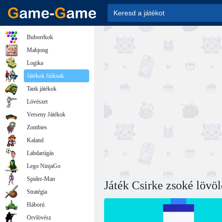
Buborékok
Mahjong
Logika
Játékok fiúknak
Tank játékok
Lövészet
Verseny Játékok
Zombies
Kaland
Labdarúgás
Lego NinjaGo
Spider-Man
Játék Csirke zsoké lövöl
Stratégia
Háború
Orvlövész