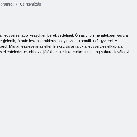
brainrot
Csirkehúzás
al fegyveres fából készült emberek védelmét. Ön az új online játékban vagy, a
gjelenik, látható lesz a karaktered, egy rövid automatikus fegyverrel. A
l. Miután észrevette az ellenfeleket, vigye rájuk a fegyvert, és elkapja a
es ellenfeledet, és ehhez a játékban a csirke zsoké -tung tung sahurot lövöldözi,