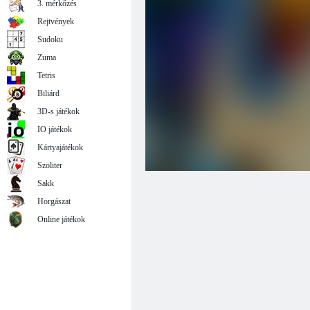
3. mérkőzés
Rejtvények
Sudoku
Zuma
Tetris
Biliárd
3D-s játékok
IO játékok
Kártyajátékok
Szoliter
Sakk
Horgászat
Online játékok