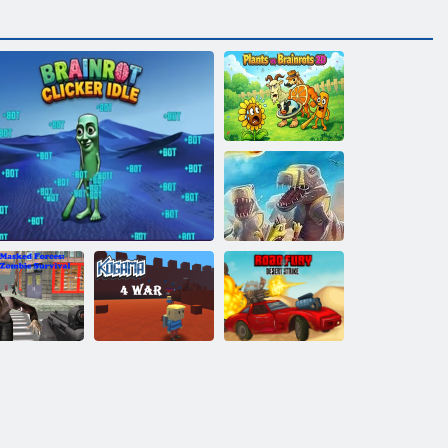
Plants vs
Brainrots 2D
D-Day: Rush -
Tower Defense
larcos erők:
Kogama: 4
A düh útja
ombi túlélés
Brainrot Clicker Idle
háború
sivatagi sztrájk