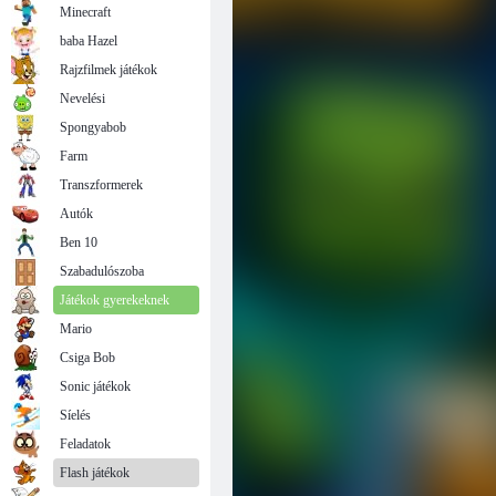
Minecraft
baba Hazel
Rajzfilmek játékok
Nevelési
Spongyabob
Farm
Transzformerek
Autók
Ben 10
Szabadulószoba
Játékok gyerekeknek
Mario
Csiga Bob
Sonic játékok
Síelés
Feladatok
Flash játékok