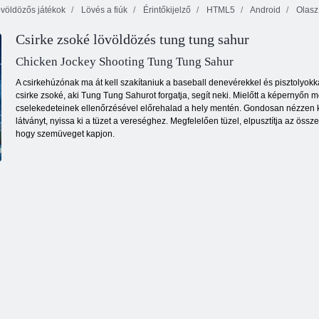
völdözős játékok
Lövés a fiúk
Érintőkijelző
HTML5
Android
Olasz 
Csatahajó
Csirke zsoké lövöldözés tung tung sahur
Kogama
háború
Phantom Force
multiplayer
Átkozott kincs 2
Chicken Jockey Shooting Tung Tung Sahur
A csirkehúzónak ma át kell szakítaniuk a baseball denevérekkel és pisztolyokk
csirke zsoké, aki Tung Tung Sahurot forgatja, segít neki. Mielőtt a képernyőn me
cselekedeteinek ellenőrzésével előrehalad a hely mentén. Gondosan nézzen körü
látványt, nyissa ki a tüzet a vereséghez. Megfelelően tüzel, elpusztítja az össz
hogy szemüveget kapjon.