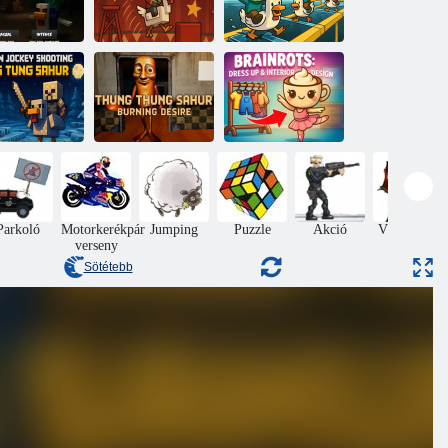
Csirke zsoké:
sirke zsoké
Csirke zsoké
Minecraft Glass
terror
holtflip
Bridge
sirke zsoké
BrainRots:
völdözés tung
Thung Thung
öltözködjön és
tung sahur
Sahur égő vágya
belsőépítészet
Parkoló
Motorkerékpár
Jumping
Puzzle
Akció
Védelme a
verseny
vár
Sötétebb