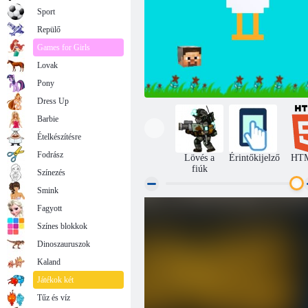
Sport
Repülő
Games for Girls
Lovak
Pony
Dress Up
Barbie
Ételkészítésre
Fodrász
Lövés a
Érintőkijelző
HT
fiúk
Színezés
Smink
Fagyott
Csirke zsoké flappy minecraft
Színes blokkok
Dinoszauruszok
Kaland
Játékok két
Tűz és víz