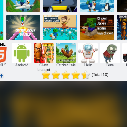
Csirke zsoké sík
Csirke zsoké
Csirke zsoké:
C
futója
köztünk
Pingvin Rescue
Csirke zsoké:
C
Csirke zsoké
piros fény, zöld
Csirke zsoké
lö
holtflip
fény
rejtett láva csirke
ML5
Android
Olasz
Csirkehúzás
Hely
Buta
brainrot
(Total 10)