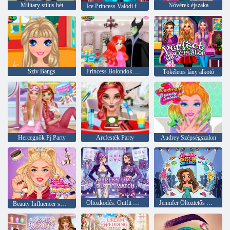
Military stílus hét
Nővérek éjszaka
Ice Princess Valódi frizurák
Szív Bangs
Princess Bolondok Hair Salon
Tökéletes lány alkotó
Hercegnők Pj Party
Arcfesték Party
Audrey Szépségszalon
Öltözködés: Outfit Match
Jennifer Öltöztetős Kihívás
Beauty Influencer smink tippek