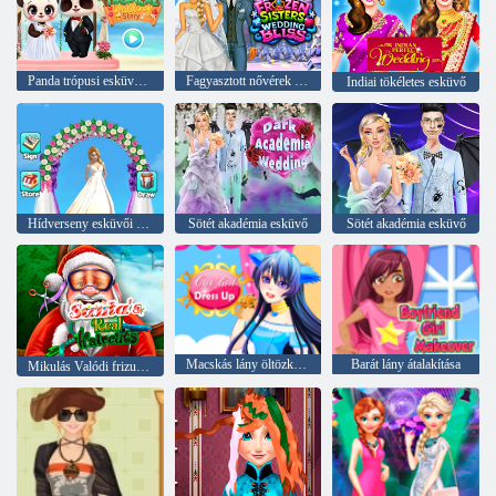
Panda trópusi esküvői történet
Fagyasztott nővérek esküvői boldogság
Indiai tökéletes esküvő
Hídverseny esküvői mester
Sötét akadémia esküvő
Sötét akadémia esküvő
Macskás lány öltözködjön
Barát lány átalakítása
Mikulás Valódi frizurák