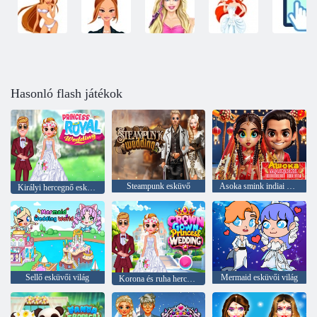
Hasonló flash játékok
Steampunk esküvő
Asoka smink indiai menyasszony
Királyi hercegnő esküvője
Sellő esküvői világ
Mermaid esküvői világ
Korona és ruha hercegnő esküvője