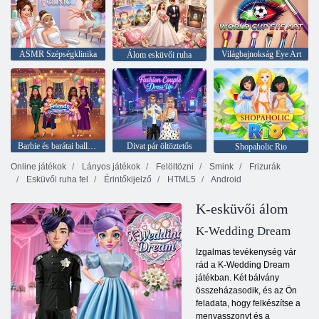
ASMR Szépségklinika
Világbajnokság Eye Art
Álom esküvői ruha
Barbie és barátai ballagási parti
Divat pár öltöztetős
Shopaholic Rio
Online játékok
Lányos játékok
Felöltözni
Smink
Frizurák
Esküvői ruha fel
Érintőkijelző
HTML5
Android
K-esküvői álom
K-Wedding Dream
Izgalmas tevékenység vár
rád a K-Wedding Dream
játékban. Két bálvány
összeházasodik, és az Ön
feladata, hogy felkészítse a
menyasszonyt és a