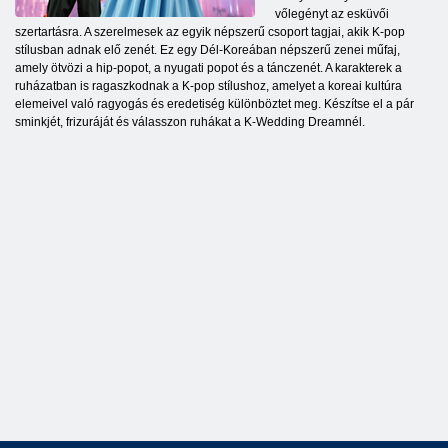
vőlegényt az esküvői
szertartásra. A szerelmesek az egyik népszerű csoport tagjai, akik K-pop
stílusban adnak elő zenét. Ez egy Dél-Koreában népszerű zenei műfaj,
amely ötvözi a hip-popot, a nyugati popot és a tánczenét. A karakterek a
ruházatban is ragaszkodnak a K-pop stílushoz, amelyet a koreai kultúra
elemeivel való ragyogás és eredetiség különböztet meg. Készítse el a pár
sminkjét, frizuráját és válasszon ruhákat a K-Wedding Dreamnél.