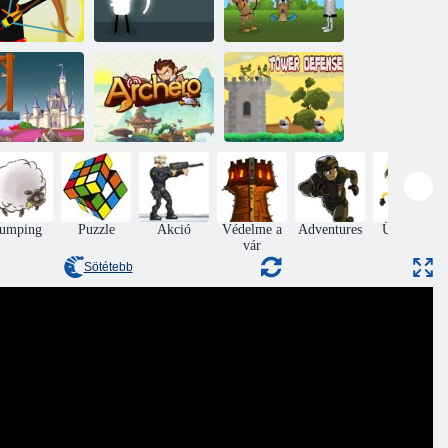
Sherwood
ckman Hunter
Fehér íjász
Shooter
Tower Defense
jászatüveg lő
Archero
király
Jumping
Puzzle
Akció
Védelme a
Adventures
Ügyesség
vár
Sötétebb