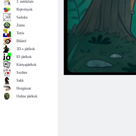
3. mérkőzés
Rejtvények
Sudoku
Zuma
Tetris
Biliárd
3D-s játékok
IO játékok
Kártyajátékok
Szoliter
Sakk
Horgászat
Online játékok