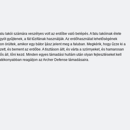
lu lakói számára veszélyes volt az erdőbe való belépés. A falu lakóinak élete
gyót gyűjtenek, a fát tűzifának használják. Az erdőhasználat lehetőségének
yon örültek, amikor egy bátor íjász jelent meg a faluban. Megkérik, hogy űzze ki a
ett, és bement az erdőbe. A tisztáson állt, és várta a szörnyeket, és hamarosan
ős áll, lőni kezd. Minden egyes támadási hullám után olyan fejlesztéseket kell
hatékonyabban reagáljon az Archer Defense támadásaira.