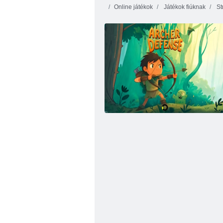
Online játékok
Játékok fiúknak
St
Élőhalott séta 3D