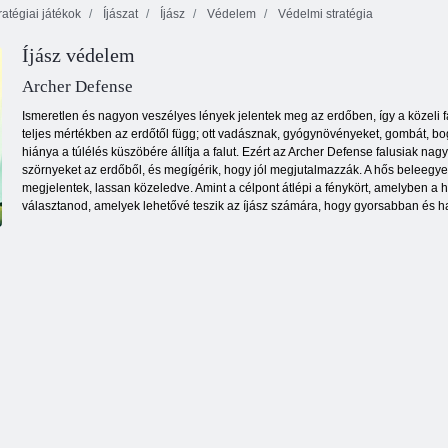
ratégiai játékok
Íjászat
Íjász
Védelem
Védelmi stratégia
Íjász védelem
Mini Guardians
Yorg. IO 3
Kastély védelem
Városi épület
Archer Defense
Ismeretlen és nagyon veszélyes lények jelentek meg az erdőben, így a közeli fa
teljes mértékben az erdőtől függ; ott vadásznak, gyógynövényeket, gombát, bo
hiánya a túlélés küszöbére állítja a falut. Ezért az Archer Defense falusiak nag
szörnyeket az erdőből, és megígérik, hogy jól megjutalmazzák. A hős beleegyez
megjelentek, lassan közeledve. Amint a célpont átlépi a fénykört, amelyben a h
választanod, amelyek lehetővé teszik az íjász számára, hogy gyorsabban és 