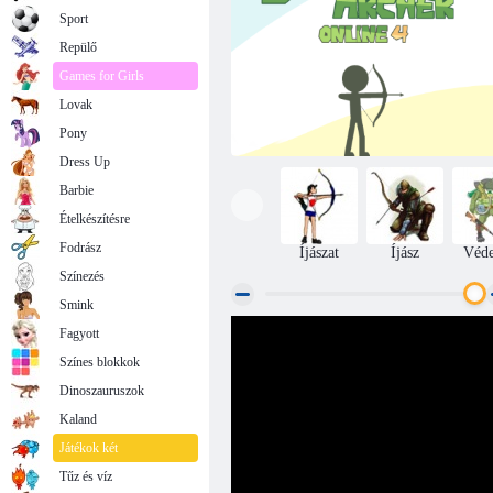
Sport
Repülő
Games for Girls
Lovak
Pony
Dress Up
Barbie
Ételkészítésre
Fodrász
Íjászat
Íjász
Véd
Színezés
Smink
Fagyott
Stickman Archer Online 4
Színes blokkok
Dinoszauruszok
Kaland
Játékok két
Tűz és víz