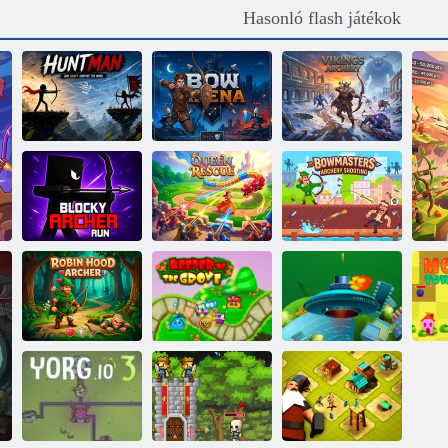
Hasonló flash játékok
VADÁSZLEGÉNY
Bow Aréna
Vikingek íjászata
Blocky Archer
Bowmasters
Run
Queen Rescue
Íjászat Lövés
Robin Hood
S
Archer
A Grove Keeper
Lő az idegenek