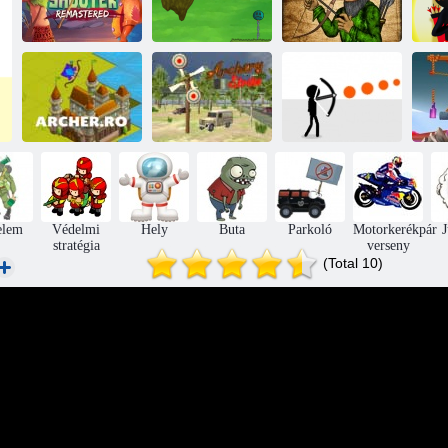
Az Apple
Shooter
remastered
Őrült Archer
HOBIN ROOD
Sti
Kerülje el a
Íjász. ro
Íjászat sztrájk
halált
Í
elem
Védelmi
Hely
Buta
Parkoló
Motorkerékpár
stratégia
verseny
(Total 10)