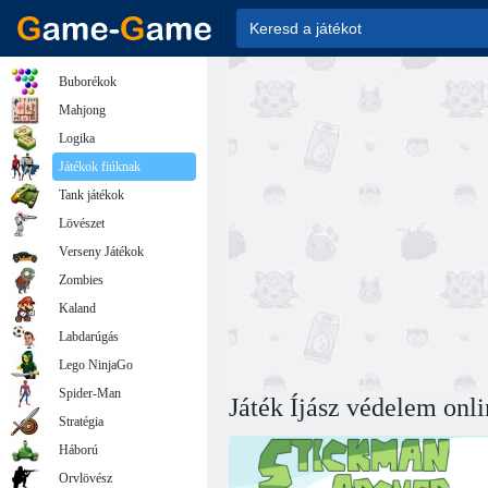
Buborékok
Mahjong
Logika
Játékok fiúknak
Tank játékok
Lövészet
Verseny Játékok
Zombies
Kaland
Labdarúgás
Lego NinjaGo
Spider-Man
Játék Íjász védelem onl
Stratégia
Háború
Orvlövész