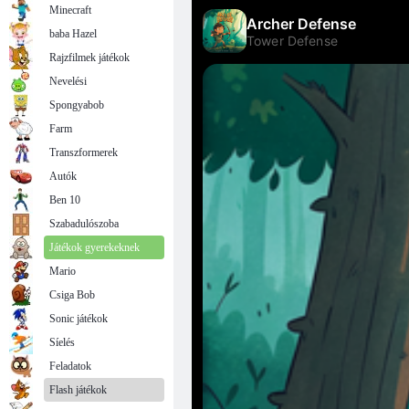
Minecraft
baba Hazel
Rajzfilmek játékok
Nevelési
Spongyabob
Farm
Transzformerek
Autók
Ben 10
Szabadulószoba
Játékok gyerekeknek
Mario
Csiga Bob
Sonic játékok
Síelés
Feladatok
Flash játékok