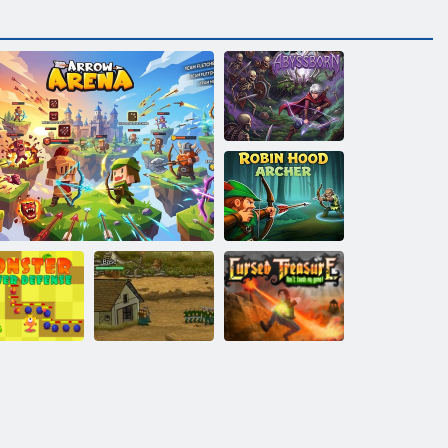
Abyssborn
Robin Hood
Archer
zörny torony
védelme
Arrow Aréna
Alapvédelem
Átkozott kincs