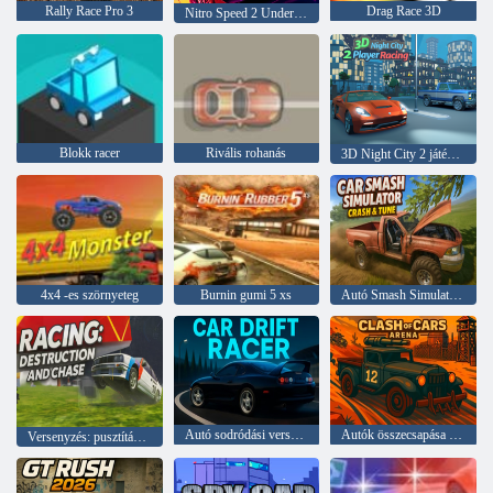
Rally Race Pro 3
Drag Race 3D
Nitro Speed 2 Underground
Blokk racer
Rivális rohanás
3D Night City 2 játékos versenyzés
4x4 -es szörnyeteg
Burnin gumi 5 xs
Autó Smash Simulator Crash & Tune
Autó sodródási versenyző
Autók összecsapása aréna
Versenyzés: pusztítás és üldözés