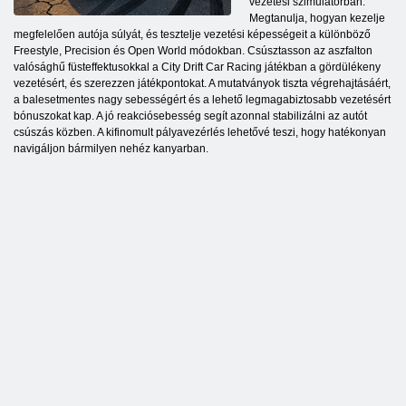
vezetési szimulátorban.
Megtanulja, hogyan kezelje
megfelelően autója súlyát, és tesztelje vezetési képességeit a különböző
Freestyle, Precision és Open World módokban. Csúsztasson az aszfalton
valósághű füsteffektusokkal a City Drift Car Racing játékban a gördülékeny
vezetésért, és szerezzen játékpontokat. A mutatványok tiszta végrehajtásáért,
a balesetmentes nagy sebességért és a lehető legmagabiztosabb vezetésért
bónuszokat kap. A jó reakciósebesség segít azonnal stabilizálni az autót
csúszás közben. A kifinomult pályavezérlés lehetővé teszi, hogy hatékonyan
navigáljon bármilyen nehéz kanyarban.