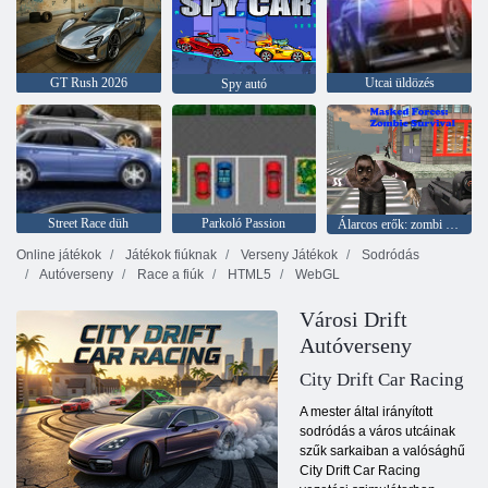
GT Rush 2026
Utcai üldözés
Spy autó
Street Race düh
Parkoló Passion
Álarcos erők: zombi túlélés
Online játékok
Játékok fiúknak
Verseny Játékok
Sodródás
Autóverseny
Race a fiúk
HTML5
WebGL
Városi Drift
Autóverseny
City Drift Car Racing
A mester által irányított
sodródás a város utcáinak
szűk sarkaiban a valósághű
City Drift Car Racing