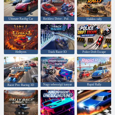
Ultimate Racihg Car
Reckless Drive - Police Pursuit
Halálos rally
Helltyres
Track Racer IO
Police Drift Escape
Nagy sebességű kanyar
Rapid Rally
Racer Pro: Racing 3D