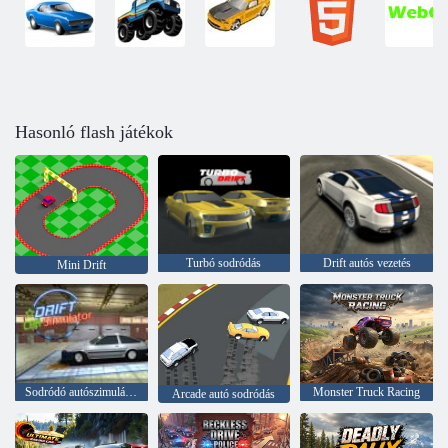
Hasonló flash játékok
Turbó sodródás
Drift autós vezetés
Mini Drift
Sodródó autószimulátor
Monster Truck Racing
Arcade autó sodródás