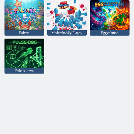
Polvart
Madárakadály Flappy
Eggvolution
Pulzus kutya