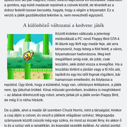
tipikus box set pár mágnes, motor, billenő kapcsolók és vezetékek. Kattintson
a gombra, egy küldi madarak repülnek a csövek között, de tévedett az a
doboz fedelét lassan becsukta, hagyta, hogy a végén a folyamatot. Ez a
verzió a játék gazdálkodást tekintve is, nem nevezhető egyszerű.
A különböző változatai a kedvenc játék
Között érdekes változata a jelenlegi
módosítását a PC nevű Flappy Bird GTA 4.
Itt látunk egy férfi egy madár feje, aki arra
kényszerül, hogy lebeg a föld felett, a város,
folyamatosan hadonászva. Meg kell
megállítani amíg esik, de jobb, csak
leszállni, akik dobd vissza a levegőbe. Ha a
leszállás történt a járdán vagy a fű hős alá,
lapított és egy kis időt fognak rögzíteni, bár
hamarosan emelkedni, és folytassa a
repülést. Úgy tűnik, hogy a küldetést, hogy van, célirányos fellépésre, a játék
nem, így játszhat örökké. Kínai műszaki gondoltam, továbbra is meghökkent
– az általuk létrehozott egy robot, amely jártak jól a játék során Flappy Bird,
de még ő is néha hibázik.
De a játék, ahol a madár áll szemben Chuck Norris, mint a társalgást. Amikor
a csaj átjön a csövet, és veszít a játékok világában színész. Megragadja
szárnyasok között csúszik még egy szikra, és most az északi fény, és akkor ő
is és a szösz veti a ranglétrán, és kopogtat vezeték építése. Az utolsó pontot