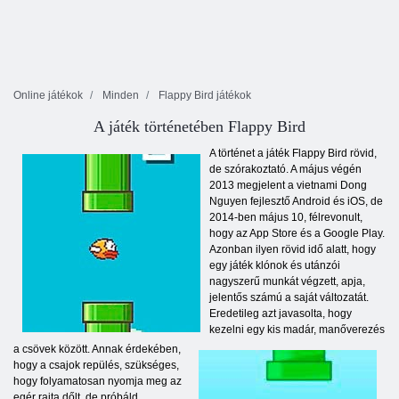
Online játékok
Minden
Flappy Bird játékok
A játék történetében Flappy Bird
A történet a játék Flappy Bird rövid,
de szórakoztató. A május végén
2013 megjelent a vietnami Dong
Nguyen fejlesztő Android és iOS, de
2014-ben május 10, félrevonult,
hogy az App Store és a Google Play.
Azonban ilyen rövid idő alatt, hogy
egy játék klónok és utánzói
nagyszerű munkát végzett, apja,
jelentős számú a saját változatát.
Eredetileg azt javasolta, hogy
kezelni egy kis madár, manőverezés
a csövek között. Annak érdekében,
hogy a csajok repülés, szükséges,
hogy folyamatosan nyomja meg az
egér rajta dőlt, de próbáld