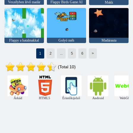
Veszélyben lévő madár
Flappy Birds Game AI
Makk
Flappy a hatalmakkal
Golyó méh
Madárauta
1
2
...
5
6
>
(Total 10)
Árkád
HTML5
Érintőkijelző
Android
WebGL