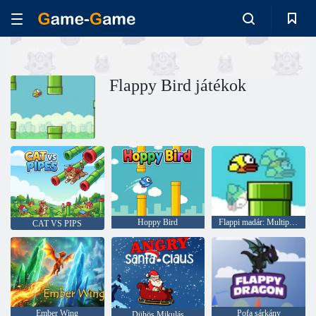
Flappy Bird játékok
Hoppy Bird
Flappi madár: Multiplayer
CAT VS PIPS
Ember Wing
Pofa sárkány
Dühös Mikulás