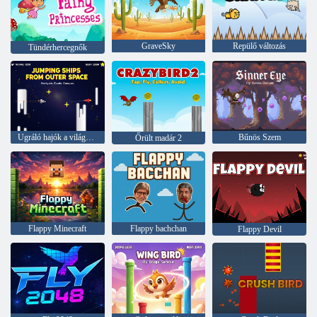
GraveSky
Repülő változás
Tündérhercegnők
Ugráló hajók a világűrből
Bűnös Szem
Őrült madár 2
Flappy Minecraft
Flappy bachchan
Flappy Devil