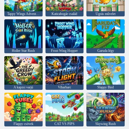
Tappy Wings Adventure
Katicabogár család
Ugrás művelet
Holler Star Rush
Frost Wing Hopper
Garuda légy
A kapzsi varjú
Viharharc
Slappy Bird
Flappy csövek
CAT VS PIPS
Skywing Rush