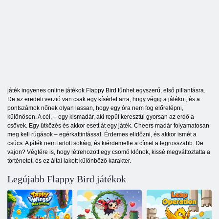
játék ingyenes online játékok Flappy Bird tűnhet egyszerű, első pillantásra.
De az eredeti verzió van csak egy kísérlet arra, hogy végig a játékot, és a
pontszámok nőnek olyan lassan, hogy egy óra nem fog előrelépni,
különösen. A cél, – egy kismadár, aki repül keresztül gyorsan az erdő a
csövek. Egy ütközés és akkor esett át egy játék. Cheers madár folyamatosan
meg kell rúgások – egérkattintással. Érdemes elidőzni, és akkor ismét a
csúcs. A játék nem tartott sokáig, és kiérdemelte a címet a legrosszabb. De
vajon? Végtére is, hogy létrehozott egy csomó klónok, kissé megváltoztatta a
történetet, és ez által lakott különböző karakter.
Legújabb Flappy Bird játékok