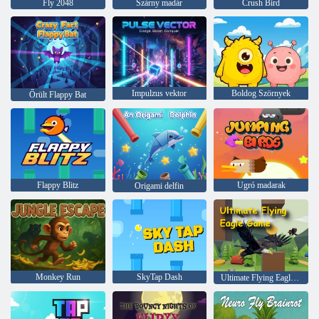
Fly 2048
Szárny madár
Crush Bird
Impulzus vektor
Boldog Szörnyek
Őrült Flappy Bat
Flappy Blitz
Ugró madarak
Origami delfin
Monkey Run
SkyTap Dash
Ultimate Flying Eagle játék