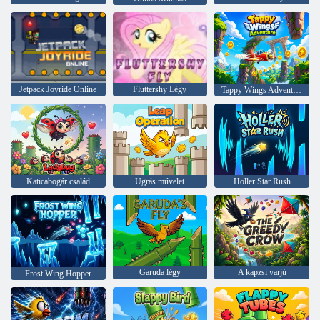
Jetpack Joyride Online
Fluttershy Légy
Tappy Wings Adventure
Katicabogár család
Ugrás művelet
Holler Star Rush
Garuda légy
A kapzsi varjú
Frost Wing Hopper