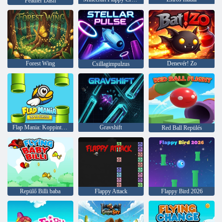
Feather Dash
Forest Wing
Denevér! Zo
Csillagimpulzus
Flap Mania: Koppintson a túléléshez
Gravshift
Red Ball Repülés
Repülő Billi baba
Flappy Attack
Flappy Bird 2026