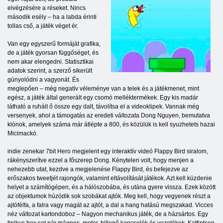
elvégzésére a réseket. Nincs
második esély – ha a labda érinti
tollas cső, a játék véget ér.
Van egy egyszerű formáját grafika,
de a játék gyorsan függőséget, és
nem akar elengedni. Statisztikai
adatok szerint, a szerző sikerült
gúnyolódni a vagyonát. És
meglepően – még negatív véleménye van a telek és a játékmenet, mint
egész, a játék által generált egy csomó melléktermékek. Egy kis madár
látható a ruháit ő össze egy dalt, távolítsa el a videoklipek. Vannak még
versenyek, ahol a támogatás az eredeti változata Dong Nguyen, bemutatva
klónok, amelyek száma már átlépte a 800, és közülük is kell syuzhetets hazai
Micimackó.
indie zenekar 7bit Hero megjelent egy interaktív videó Flappy Bird siralom,
rákényszerítve ezzel a főszerep Dong. Kénytelen volt, hogy menjen a
nehezebb utat, kezdve a megjelenése Flappy Bird, és befejezve az
erőszakos tweetjét rajongók, valamint eltávolítását játékok. Azt kell küzdenie
helyet a számítógépen, és a hálószobába, és utána gyere vissza. Ezek között
az objektumok húzódik sok szobákat ajtók. Meg kell, hogy vegyenek részt a
ajtófélfa, a falra vagy magát az ajtót, a dal a hang hatású megszakad. Vicces
néz változat kartondoboz – Nagyon mechanikus játék, de a házsártos. Egy