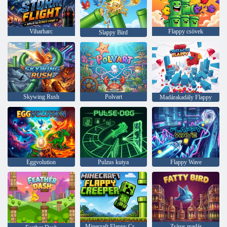
Viharharc
Flappy csövek
Slappy Bird
Skywing Rush
Polvart
Madárakadály Flappy
Eggvolution
Pulzus kutya
Flappy Wave
Minecraft Flappy Creeper
Zsíros madár