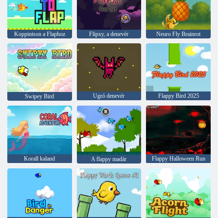
Koppintson a Flaphoz
Flipxy, a denevér
Neuro Fly Brainrot
Ugró denevér
Flappy Bird 2025
Swipey Bird
Korall kaland
Flappy Halloween Run
A flappy madár