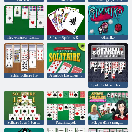
Hagyományos Klondike Spider Solitaire
Gimmiko
Solitaire Spider és Klondike
Spider Solitaire Pro
A legjobb klasszikus pókpasziánsz
Spider Solitaire Classic.
Solitaire 15 az 1-ben kollekció
Pasziánsz pók
Pók pasziánsz manga lányok