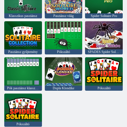
Klasszikus pasziánsz
Pasziánsz világ
Spider Solitaire Pro
Pasziánsz gyűjtemény
Pókszáltó
SPADES Spider Solitaire
Pók pasziánsz klasszikus ver
Dupla Klondike
Pókszáltó
Pókszáltó