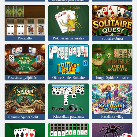
Pókszáltó
Pók pasziánsz királya
Solitaire Quest
Pasziánsz gyűjtőkártyák
Office Spider Solitaire
Jungle Spider Solitaire
Klasszikus pasziánsz
Pasziánsz világ
Ultimate Spider Solitaire