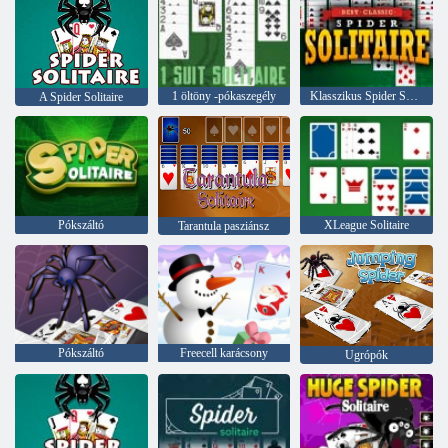
1 öltöny -pókaszegély
Klasszikus Spider Solitaire
A Spider Solitaire
Pókszáltó
XLeague Solitaire
Tarantula pasziánsz
Pókszáltó
Freecell karácsony
Ugrópók