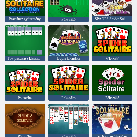
Pasziánsz gyűjtemény
SPADES Spider Solitaire
Pókszáltó
Pók pasziánsz klasszikus ver
Dupla Klondike
Pókszáltó
Pókszáltó
Pókszáltó
Pókszáltó
Pókszáltó
Pókszáltó
Solitaire gyűjtemény