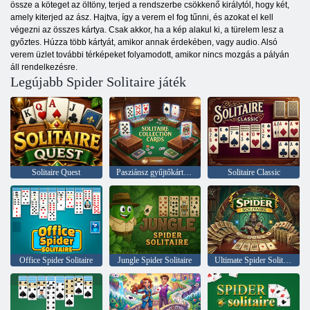
össze a köteget az öltöny, terjed a rendszerbe csökkenő királytól, hogy két,
amely kiterjed az ász. Hajtva, így a verem el fog tűnni, és azokat el kell
végezni az összes kártya. Csak akkor, ha a kép alakul ki, a türelem lesz a
győztes. Húzza több kártyát, amikor annak érdekében, vagy audio. Alsó
verem üzlet további térképeket folyamodott, amikor nincs mozgás a pályán
áll rendelkezésre.
Legújabb Spider Solitaire játék
Solitaire Quest
Pasziánsz gyűjtőkártyák
Solitaire Classic
Office Spider Solitaire
Jungle Spider Solitaire
Ultimate Spider Solitaire