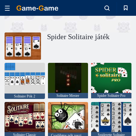
Spider Solitaire játék
Solitaire Mester
Spider Solitaire Pro
Solitaire Pók 2
Solitaire Classic
Spiderette Solitaire
Csodálatos pók pasziánsz