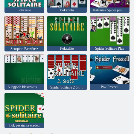
Pókszáltó
Pókszáltó
Hatalmas Spider pasziánsz
Pókszáltó
Spider Solitaire Plus
Scorpion Pasziánsz
A legjobb klasszikus pókpasziánsz
Pók Freecell
Spider Solitaire 2 öltöny
Pók pasziánsz eredeti