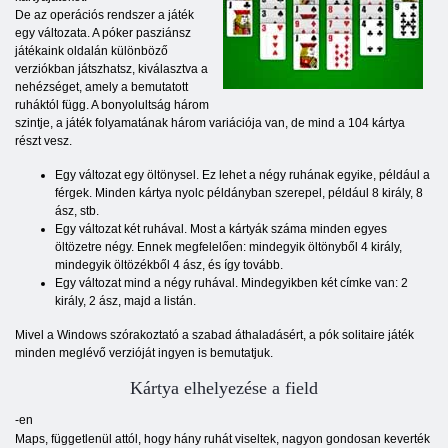
De az operációs rendszer a játék
egy változata. A póker pasziánsz
játékaink oldalán különböző
verziókban játszhatsz, kiválasztva a
nehézséget, amely a bemutatott
ruháktól függ. A bonyolultság három
szintje, a játék folyamatának három variációja van, de mind a 104 kártya
részt vesz.
Egy változat egy öltönysel. Ez lehet a négy ruhának egyike, például a
férgek. Minden kártya nyolc példányban szerepel, például 8 király, 8
ász, stb.
Egy változat két ruhával. Most a kártyák száma minden egyes
öltözetre négy. Ennek megfelelően: mindegyik öltönyből 4 király,
mindegyik öltözékből 4 ász, és így tovább.
Egy változat mind a négy ruhával. Mindegyikben két címke van: 2
király, 2 ász, majd a listán.
Mivel a Windows szórakoztató a szabad áthaladásért, a pók solitaire játék
minden meglévő verzióját ingyen is bemutatjuk.
Kártya elhelyezése a field
-en
Maps, függetlenül attól, hogy hány ruhát viseltek, nagyon gondosan keverték