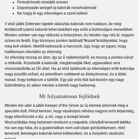
Periodicheski növeljék uroven
Dopolnyayte seregét új katonák neobhodimosti
Ne hagyj ki egy ellenséges a szent relikvii
V első játék Defender ligetek választás katonák nem hatásos, de még
korlátozott számú katonát lehet alakítani egy erőd a biztonságos menedéket.
Minden szinten van egy változás a helyszínen, és minden úgy néz ki, nagyon
színes és festői. Egy bizonyos ponton található"fészek"kristályokkal, hogy
meg kell védeni. Mielőtt betesszük a harcosok, úgy, hogy az egyes, hogy
hatékonyan ellenállni az ellenség.
Az ellenség mozog az úton, így az ő rejtekhelyéről, és mozog a pontos irányt
a relikviák. Közeledik a katonák, megtámadják őket, ugyanakkor arra
visszautasította az Ön által. Ha az első találkozik az ellenséges erők katonája
nagy pusztító erővel, ez jelentősen csökkenti az életszínvonal, és a többi
marad, hogy befejezze a túlélők. Egy pár erős fiúk tud kezelni egy nagy
különítmény, és akkor mentse a bérleti nagy hadsereg.
Mi folyamatosan fejlődnek
Minden kör után a játék Keeper of the Grove az új elemek jelennek meg a
speciális bolt. Pénzt keresni, hogy vásároljon néhány nagyon erős képesség,
hogy ellenőrizzék a tűz, a víz, vagy a levegő kövek.
Most próbálja meg helyesen rendezni a csapatok, irányított tervezett taktika.
Ha van egy hiba, és a gyakorlatban nem volt olyan gördülékenyen, mint
tervezett, felesleges katonák lehet értékesíteni, és a helyükön vásárolni