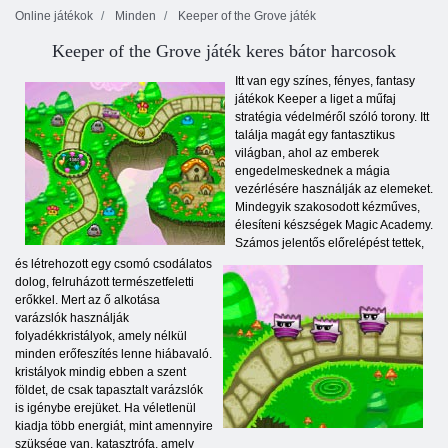
Online játékok
Minden
Keeper of the Grove játék
Keeper of the Grove játék keres bátor harcosok
Itt van egy színes, fényes, fantasy
játékok Keeper a liget a műfaj
stratégia védelméről szóló torony. Itt
találja magát egy fantasztikus
világban, ahol az emberek
engedelmeskednek a mágia
vezérlésére használják az elemeket.
Mindegyik szakosodott kézműves,
élesíteni készségek Magic Academy.
Számos jelentős előrelépést tettek,
és létrehozott egy csomó csodálatos
dolog, felruházott természetfeletti
erőkkel. Mert az ő alkotása
varázslók használják
folyadékkristályok, amely nélkül
minden erőfeszítés lenne hiábavaló.
kristályok mindig ebben a szent
földet, de csak tapasztalt varázslók
is igénybe erejüket. Ha véletlenül
kiadja több energiát, mint amennyire
szüksége van, katasztrófa, amely