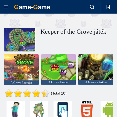
Keeper of the Grove játék
A Grove Keeper
A Grove 2 tartója
A Grove 3 tartója
(Total 10)