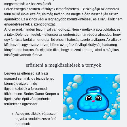
megsemmisíti az összes életét.
Force energia ezekben kristályok kimeríthetetlen. Ezt szolgálja az emberek
több millió évvel ezelőtt, és még tovább, ha megfelelően használják ezt az
ajándékot. Ez a kincs védi a legnagyobb körültekintéssel, és a kívülállók nem
engedélyezettek a szent boltozat.
Ahol jó erőt, minden bizonnyal van gonosz. Nem kímélték a sötét oldalra, és
a játék Defender ligetek – ellenség az emberiség már régóta álmodott, hogy
egy forrás a korlátlan energia, létrehozni hatóság szerte a világon. Az általuk
kifejlesztett egy ravasz tervet, idézte az egész túlvilági királyság hadsereg
könyörtelen harcos, és elküldte őket, hogy a szent barlang, ahol a mágikus
kristályok vannak tárolva.
erősíteni a megközelítések a tornyok
Legyen az ellenség azt hiszi
magáról semmit, így biztos lehet
könnyű győzelem, de
figyelmeztetlek a forearmed
tökéletesen. Series Game Keeper a
liget elvére épül védelmének a
területét az agresszor.
Az egyes cikkek, válasszon
egyet a rendelkezésre álló
harcosok