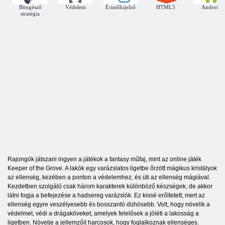
Böngésző
Védelem
Érintőkijelző
HTML5
Android
stratégia
Rajongók játszani ingyen a játékok a fantasy műfaj, mint az online játék
Keeper of the Grove. A lakók egy varázslatos ligetbe őrzött mágikus kristályok
az ellenség, kezében a ponton a védelemhez, és üti az ellenség mágiával.
Kezdetben szolgáló csak három karakterek különböző készségek, de akkor
látni fogja a befejezése a hadsereg varázslók. Ez kissé erőltetett, mert az
ellenség egyre veszélyesebb és bosszantó dühösebb. Volt, hogy növelik a
védelmet, védi a drágaköveket, amelyek felelősek a jóléti a lakosság a
ligetben. Növelje a jellemzőit harcosok, hogy foglalkoznak ellenséges.