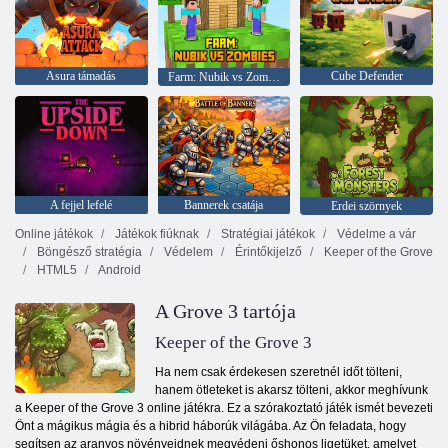
Asura támadás
Cube Defender
Farm: Nubik vs Zombies
A fejjel lefelé
Bannerek csatája
Erdei szörnyek
Online játékok
Játékok fiúknak
Stratégiai játékok
Védelme a vár
Böngésző stratégia
Védelem
Érintőkijelző
Keeper of the Grove
HTML5
Android
A Grove 3 tartója
Keeper of the Grove 3
Ha nem csak érdekesen szeretnél időt tölteni,
hanem ötleteket is akarsz tölteni, akkor meghívunk
a Keeper of the Grove 3 online játékra. Ez a szórakoztató játék ismét bevezeti
Önt a mágikus mágia és a hibrid háborúk világába. Az Ön feladata, hogy
segítsen az aranyos növényeidnek megvédeni őshonos ligetüket, amelyet