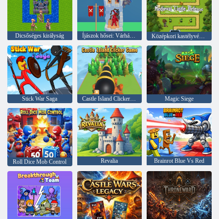
Dicsőséges királyság
Íjászok hősei: Várháború
Középkori kastélyvédelem
Stick War Saga
Castle Island Clicker játék
Magic Siege
Revalia
Brainrot Blue Vs Red
Roll Dice Mob Control