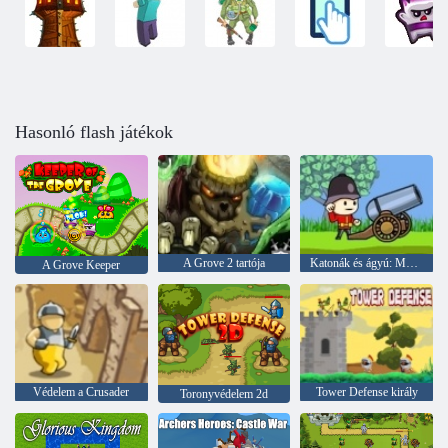
Hasonló flash játékok
A Grove 2 tartója
Katonák és ágyú: Mountain Attack
A Grove Keeper
Védelem a Crusader
Tower Defense király
Toronyvédelem 2d