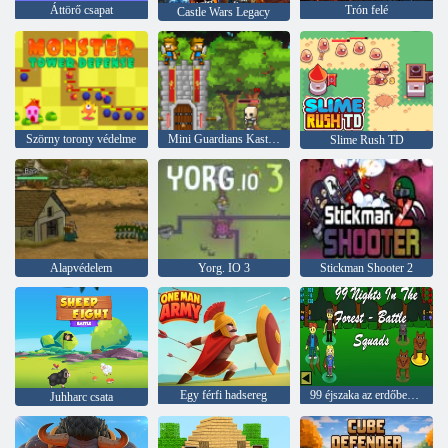
Áttörő csapat
Trón felé
Castle Wars Legacy
Szörny torony védelme
Mini Guardians Kastély védelem
Slime Rush TD
Alapvédelem
Yorg. IO 3
Stickman Shooter 2
Egy férfi hadsereg
99 éjszaka az erdőben – Csataosztagok
Juhharc csata