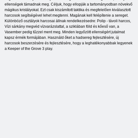
ellenségek támadnak meg. Céljuk, hogy ellopják a tartományodban növekvő
mágikus kristályokat. Ezt csak kiszámított taktika és megfelelően kiválasztott
harcosok segítségével lehet megtenni. Magának kell felépítenie a sereget.
Különböző osztályok harcosai állnak rendelkezésedre: Polip - távoli harcos,
Vízi sárkány megvéd vízvarázslattal, a sziklában föld és kőeső van, a
Vasember pedig tűzzel ment meg. Minden legyőzött ellenségért jutalmat
kapsz érmék formájában. Használd őket a hadsereg fejlesztésére, új
harcosok beszerzésére és fejlesztésére, hogy a leghatékonyabbak legyenek
a Keeper of the Grove 3 play.