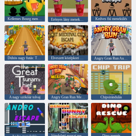
Kellemes Bourg menekülés
Kedves fiú menekülés
Erényes lány menekülés
Dühös nagy futás: Törökország
Elveszett középkori város menekülés
Angry Gran Run Ausztrália
A nagy szökőár tolvaj
Angry Gran Run Mexikó
Chipsirándulás
Jóindulatú nyuszi menekülés
Dino mentés