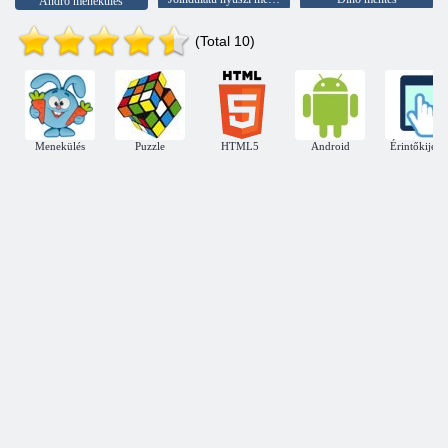
Andro menekülés
(Total 10)
Menekülés
Puzzle
HTML5
Android
Érintőkijelz