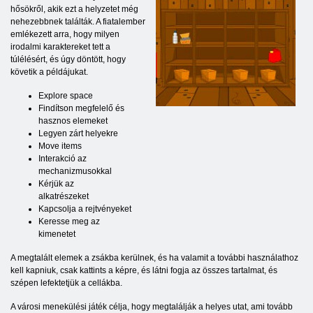
hősökről, akik ezt a helyzetet még
nehezebbnek találták. A fiatalember
emlékezett arra, hogy milyen
irodalmi karaktereket tett a
túlélésért, és úgy döntött, hogy
követik a példájukat.
Explore space
Findítson megfelelő és
hasznos elemeket
Legyen zárt helyekre
Move items
Interakció az
mechanizmusokkal
Kérjük az
alkatrészeket
Kapcsolja a rejtvényeket
Keresse meg az
kimenetet
A megtalált elemek a zsákba kerülnek, és ha valamit a további használathoz
kell kapniuk, csak kattints a képre, és látni fogja az összes tartalmat, és
szépen lefektetjük a cellákba.
A városi menekülési játék célja, hogy megtalálják a helyes utat, ami tovább