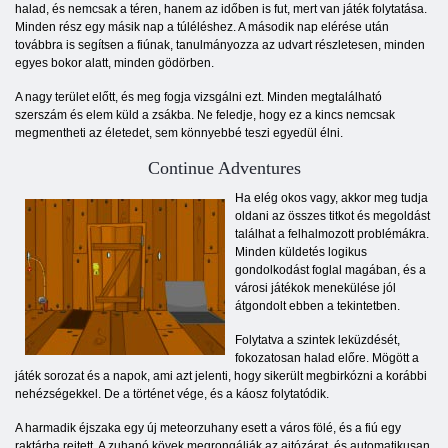
halad, és nemcsak a téren, hanem az időben is fut, mert van játék folytatása.
Minden rész egy másik nap a túléléshez. A második nap elérése után
továbbra is segítsen a fiúnak, tanulmányozza az udvart részletesen, minden
egyes bokor alatt, minden gödörben.
A nagy terület előtt, és meg fogja vizsgálni ezt. Minden megtalálható
szerszám és elem küld a zsákba. Ne feledje, hogy ez a kincs nemcsak
megmentheti az életedet, sem könnyebbé teszi egyedül élni.
Continue Adventures
Ha elég okos vagy, akkor meg tudja
oldani az összes titkot és megoldást
találhat a felhalmozott problémákra.
Minden küldetés logikus
gondolkodást foglal magában, és a
városi játékok menekülése jól
átgondolt ebben a tekintetben.
Folytatva a szintek leküzdését,
fokozatosan halad előre. Mögött a
játék sorozat és a napok, ami azt jelenti, hogy sikerült megbirkózni a korábbi
nehézségekkel. De a történet vége, és a káosz folytatódik.
A harmadik éjszaka egy új meteorzuhany esett a város fölé, és a fiú egy
raktárba rejtett. A zuhanó kövek megrongálják az ajtózárat, és automatikusan