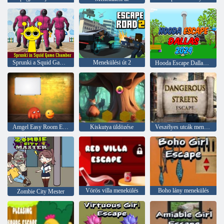
Sprunki a Squid Game Chamberben
Menekülési út 2
Hooda Escape Dallas 2024
Amgel Easy Room Escape 143
Kiskutya üldözése
Veszélyes utcák menekülnek
Vörös villa menekülés
Boho lány menekülés
Zombie City Mester