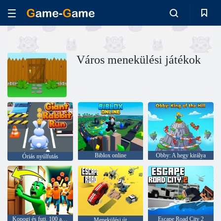
Város menekülési játékok
Biblox online
Obby: A hegy királya
Óriás nyúlfutás
Kopogj és futj. 100 ajtó menekül
Escape Road City 2
Menekülési út