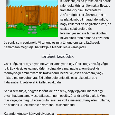
küldetésre, és ha járókelők és bőrök
rajongója, örülj a játéknak a Escape
from the city című történetéről.
A hős mögött kell játszania, aki a
színfalak mögött marad, de tudjuk,
hogy kellemetlen helyzetben van, és
csak a saját erejére és
leleményességére támaszkodhat,
mivel nincs több ember a közelben,
és senki sem segít neki. Mi történt, és mi a történelem vár a játékosok,
hamarosan megtudja, ha futtatja a Menekülés a város játék.
történet kezdődik
Csak képzelj el egy olyan helyzetet, amelyben úgy tűnik, hogy a világ vége
jött. Egy kicsit, és ez megtörtént volna, de a mai napig a természet kis
mennyiségű embert károsít. Közvetlenül beszélve, esett a városra, vagy
inkább meteorzuhanyra. Ezt előre bejelentették, és a lakosokat egy
fiatalember kivételével ki kellett evakuálni.
Senki sem tudja, hogyan történt, de az a tény, hogy egyedül maradt egy
olyan házban, amely csodálatosan nem esett szét a tér sziklája alatt. Most
már vége, de még túl korai örülni, mert ez volt a meteorzuhany első hulláma,
és a fiúnak ki kell mennie a városból, miközben tud.
Kalandorként sok könyvet olvasott a