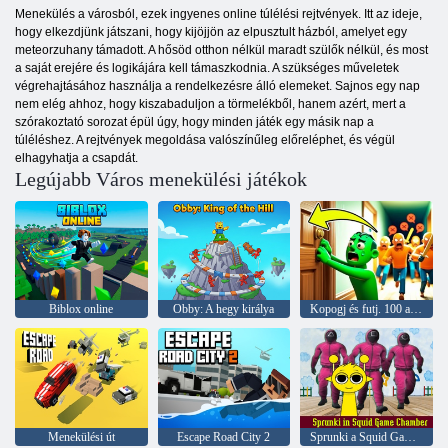
Menekülés a városból, ezek ingyenes online túlélési rejtvények. Itt az ideje,
hogy elkezdjünk játszani, hogy kijöjjön az elpusztult házból, amelyet egy
meteorzuhany támadott. A hősöd otthon nélkül maradt szülők nélkül, és most
a saját erejére és logikájára kell támaszkodnia. A szükséges műveletek
végrehajtásához használja a rendelkezésre álló elemeket. Sajnos egy nap
nem elég ahhoz, hogy kiszabaduljon a törmelékből, hanem azért, mert a
szórakoztató sorozat épül úgy, hogy minden játék egy másik nap a
túléléshez. A rejtvények megoldása valószínűleg előreléphet, és végül
elhagyhatja a csapdát.
Legújabb Város menekülési játékok
Biblox online
Obby: A hegy királya
Kopogj és futj. 100 ajtó menekül
Menekülési út
Escape Road City 2
Sprunki a Squid Game Chamberben