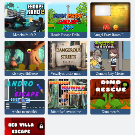
Menekülési út 2
Hooda Escape Dallas 2024
Amgel Easy Room Escape 143
Kiskutya üldözése
Veszélyes utcák menekülnek
Zombie City Mester
Andro menekülés
Jóindulatú nyuszi menekülés
Dino mentés