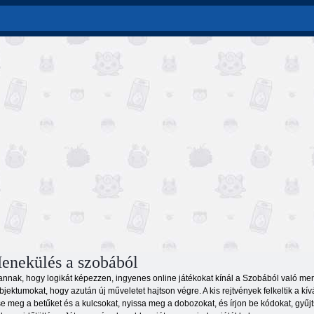
enekülés a szobából
annak, hogy logikát képezzen, ingyenes online játékokat kínál a Szobából való men
ektumokat, hogy azután új műveletet hajtson végre. A kis rejtvények felkeltik a kív
se meg a betűket és a kulcsokat, nyissa meg a dobozokat, és írjon be kódokat, gyűj