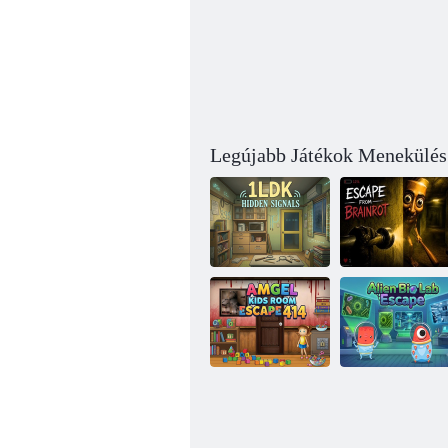
Legújabb Játékok Menekülés
1LDK rejtett
Menekülés a
jelek
Brainrot elől
Amgel Kids
Room Escape
Alien Bio Lab
414
Escape