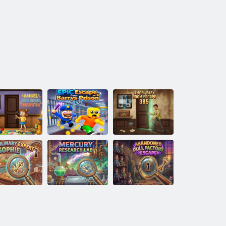
Amgel Kids
EPIC Escape
Amgel Easy
oom Escape
from Barrys
Room Escape
415
Prison
385
eresse meg
Elhagyott
hie kulináris
Mercury
babagyár
szakértőt
Research Lab
menekülés