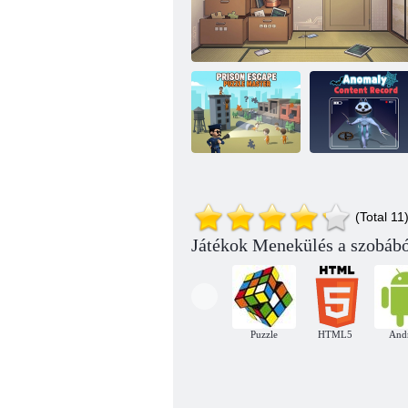
Prison Escape
Anomália
(Total 11
Puzzle Mester
1LDK Escape: Rejtett jelek
tartalomrekord
Játékok Menekülés a szobábó
Puzzle
HTML5
And