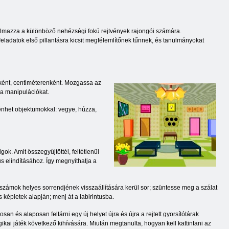
talmazza a különböző nehézségi fokú rejtvények rajongói számára.
 feladatok első pillantásra kicsit megfélemlítőnek tűnnek, és tanulmányokat
ként, centiméterenként. Mozgassa az
a a manipulációkat.
énhet objektumokkal: vegye, húzza,
k. Amit összegyűjtöttél, feltétlenül
s elindításához. Így megnyithatja a
számok helyes sorrendjének visszaállítására kerül sor; szüntesse meg a szálat
 képletek alapján; menj át a labirintusba.
n és alaposan feltárni egy új helyet újra és újra a rejtett gyorsítótárak
ikai játék következő kihívására. Miután megtanulta, hogyan kell kattintani az