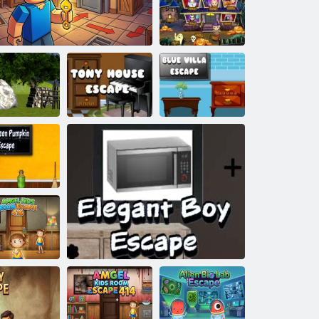
Menekülés a
zónából
Menekülési
szoba
rejtélyszava
orest Village
Tony House
Kék Villa
taway 2. rész
Robby: Menekülés a szobákból
menekülés
Escape
alloween tök
menekülés
Amgel Kids
oom Escape
416