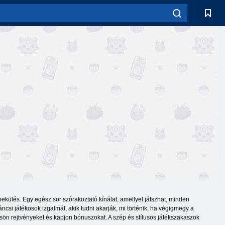
ekülés. Egy egész sor szórakoztató kínálat, amellyel játszhat, minden
áncsi játékosok izgalmát, akik tudni akarják, mi történik, ha végigmegy a
tsön rejtvényeket és kapjon bónuszokat. A szép és stílusos játékszakaszok