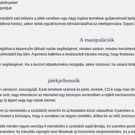
ejtvényeket
goldjuk
zobából való kilépés a játék nevében egy nagy logikai termékek gyűjteményét tar
ékost hordoz, akkor velük együtt komoly kihívást találhat az intelligenciára. Egyes
.
A manipulációk
gálhat a képernyőn látható nyilak segítségével, minden sarkon, minden kerületen
yílmutatót fog látni. A gombra kattintva a kiválasztott irányba mozog, hogy folytass
 segítségével. Ha a kurzort objektumokra mozgatja, akkor módosul, ha valami tört
játékjellemzők
vándorol, összegyűjti. Ezek lehetnek számok és jelek, levelek, CD-k vagy más dolgo
i a szót, vagy elrendezni az elemeket egy bizonyos sorrendben a rejtett mechanizmu
egy új tippet vagy egy másik elemet.
m (a menekülés a szobából) ismerős és új feladatok közül választhat. A panelen a 
íneket a bíróságra, hogy a sorokban ne legyen ismétlés; állítsa be az időt, bizonyos
áték minden egyes verziója A menekülés a szobából saját témája, és szeretne gondosa
esésekor. Az irányítás rajongói nem fáradnak új horizontok megismerésére, és a log