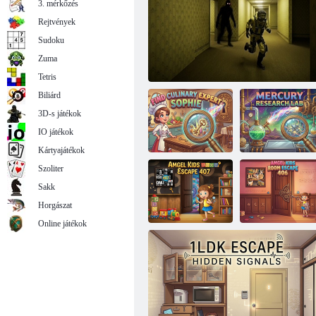
3. mérkőzés
Rejtvények
Sudoku
Zuma
Hunter House menekülés
Tetris
Biliárd
3D-s játékok
IO játékok
Kártyajátékok
Szoliter
Keresse meg
Sakk
Sophie kulináris
Mercury
szakértőt
Túlélni a háttérszobákat
Research Lab
Horgászat
Online játékok
Amgel Kids
Amgel Kids
Room Escape
Room Escape
407
406