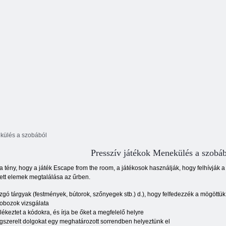
külés a szobából
Presszív játékok Menekülés a szobá
a tény, hogy a játék Escape from the room, a játékosok használják, hogy felhívják
tett elemek megtalálása az űrben.
gó tárgyak (festmények, bútorok, szőnyegek stb.) d.), hogy felfedezzék a mögöttük
obozok vizsgálata
ékeztet a kódokra, és írja be őket a megfelelő helyre
szerelt dolgokat egy meghatározott sorrendben helyeztünk el