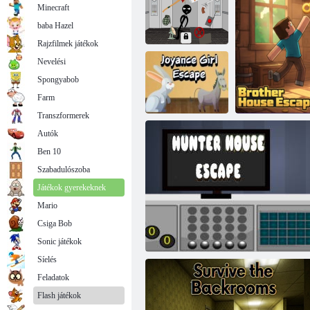
Minecraft
baba Hazel
Rajzfilmek játékok
Nevelési
Spongyabob
Stick: Two
Elevator Escape
Varázslók menedékhelye
Farm
Transzformerek
Autók
Ben 10
Joyance Girl
Escape
Szabadulószoba
Játékok gyerekeknek
Mario
Csiga Bob
Brothe
Sonic játékok
Síelés
Feladatok
Flash játékok