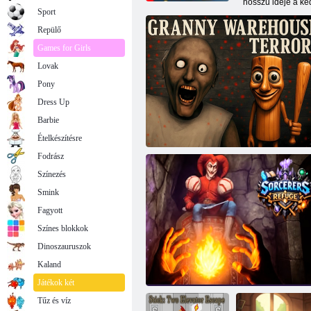
hosszú ideje a ke
Sport
Repülő
Games for Girls
Lovak
Pony
Dress Up
Barbie
Ételkészítésre
Fodrász
Színezés
Smink
Fagyott
Színes blokkok
Dinoszauruszok
Kaland
Nagyi raktári terror
Játékok két
Tűz és víz