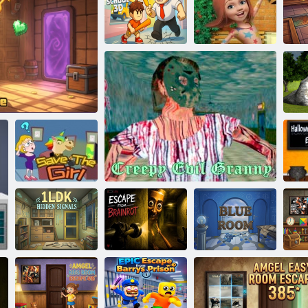
Menekülés a
furcsa lányok
házából 2
100 ajtó játék
Menekülés a
elmenekül az
3D-s iskolából
Iskolás: Menekülés a szülők elől!
iskolából
F
Ge
Mentsd meg a
H
r House Escape
lányt
1LDK rejtett
Menekülés a
R
jelek
Brainrot elől
Hátborzongató gonosz nagyi
Kék szoba