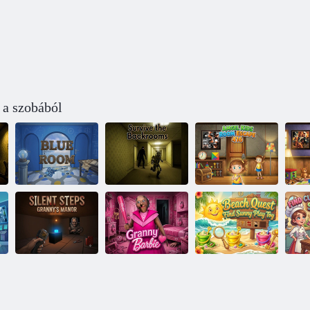
 a szobából
Amgel Kids
Túlélni a
Room Escape
R
Kék szoba
háttérszobákat
416
Beach Quest
K
Csendes lépések
Keressen Sunny
Sop
– Nagyi kastélya
Barbie nagyi
Play Toy-t