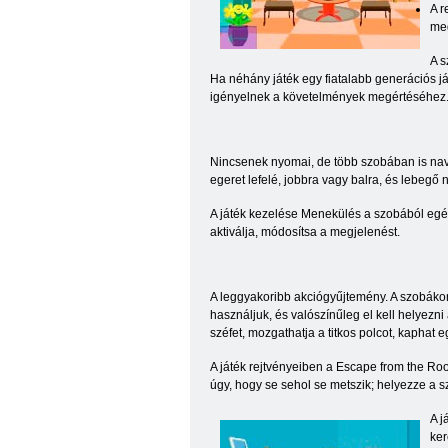
A r
me
A s
Ha néhány játék egy fiatalabb generációs ját
igényelnek a követelmények megértéséhez
Nincsenek nyomai, de több szobában is navi
egeret lefelé, jobbra vagy balra, és lebegő n
A játék kezelése Menekülés a szobából egér
aktiválja, módosítsa a megjelenést.
A leggyakoribb akciógyűjtemény. A szobákon 
használjuk, és valószínűleg el kell helyezn
széfet, mozgathatja a titkos polcot, kaphat 
A játék rejtvényeiben a Escape from the Roo
úgy, hogy se sehol se metszik; helyezze a sz
A j
ker