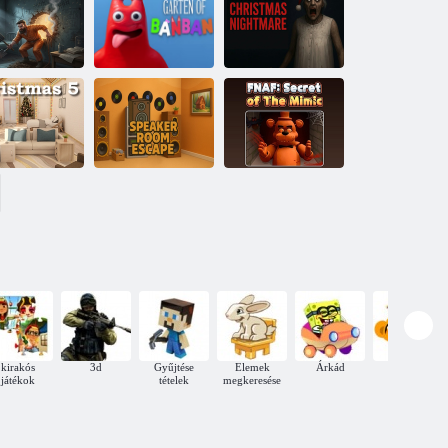
Amgel Kids
Room Escape
Az utolsó 15
400
perc
örtönmester:
Nagyi
Menekülési
Garten Of
karácsonyi
utazás
BanBan
rémálma
A
hangszóróterem
Fnaf Secret: Of
arácsony 5
menekülése
The Mimic
kirakós
3d
Gyűjtése
Elemek
Árkád
Keresek
játékok
tételek
megkeresése