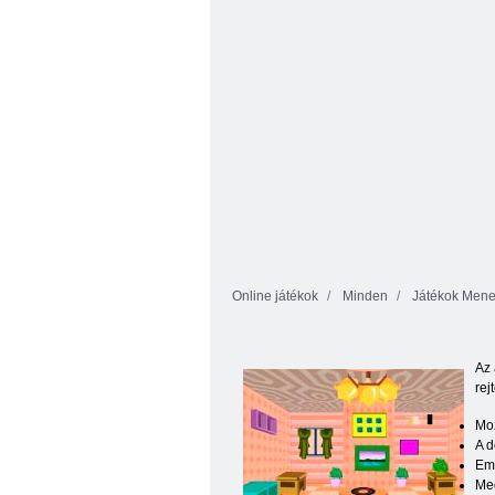
Online játékok
Minden
Játékok Mene
Az 
rej
Moz
A d
Eml
Meg