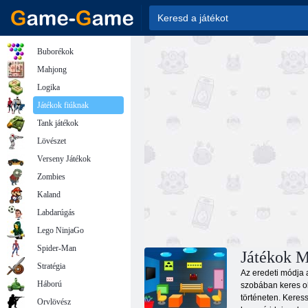
Buborékok
Mahjong
Logika
Játékok fiúknak
Tank játékok
Lövészet
Verseny Játékok
Zombies
Kaland
Labdarúgás
Lego NinjaGo
Spider-Man
Játékok M
Stratégia
Az eredeti módja 
Háború
szobában keres obj
történeten. Keres
Orvlövész