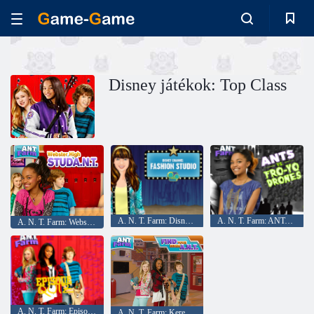
Disney játékok: Top Class
A. N. T. Farm: Disney Channel Fashion Stúdió
A. N. T. Farm: ANTs vs. Fro-Yo Drones
A. N. T. Farm: Webster magas STUDA. N. T.
A. N. T. Farm: Episode Quiz
A. N. T. Farm: Keresse meg a belső A. N. T.