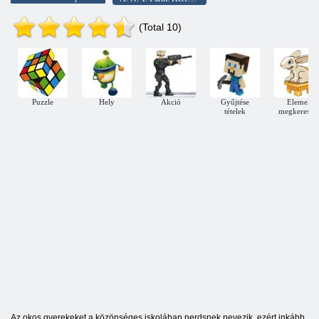
(Total 10)
Puzzle
Hely
Akció
Gyűjtése
Elemek
tételek
megkeresés
Az okos gyerekeket a közönséges iskolában nerdsnek nevezik, ezért inkább