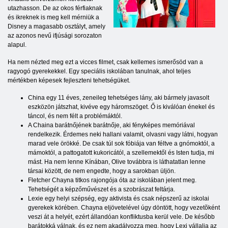
utazhasson. De az okos férfiaknak
és ikreknek is meg kell mérniük a
Disney a magasabb osztályt, amely
az azonos nevű ifjúsági sorozaton
alapul.
Ha nem nézted meg ezt a vicces filmet, csak kellemes ismerősöd van a
ragyogó gyerekekkel. Egy speciális iskolában tanulnak, ahol teljes
mértékben képesek fejleszteni tehetségüket.
China egy 11 éves, zeneileg tehetséges lány, aki bármely javasolt
eszközön játszhat, kivéve egy háromszöget. Ő is kiválóan énekel és
táncol, és nem félt a problémáktól.
A Chaina barátnőjének barátnője, aki fényképes memóriával
rendelkezik. Érdemes neki hallani valamit, olvasni vagy látni, hogyan
marad vele örökké. De csak túl sok fóbiája van féltve a gnómoktól, a
mámoktól, a pattogatott kukoricától, a szellemektől és Isten tudja, mi
mást. Ha nem lenne Kínában, Olive továbbra is láthatatlan lenne
társai között, de nem engedte, hogy a sarokban üljön.
Fletcher Chayna titkos rajongója óta az iskolában jelent meg.
Tehetségét a képzőművészet és a szobrászat feltárja.
Lexie egy helyi szépség, egy aktivista és csak népszerű az iskolai
gyerekek körében. Chayna eljövetelével úgy döntött, hogy vezetõként
veszi át a helyét, ezért állandóan konfliktusba kerül vele. De később
barátokká válnak, és ez nem akadályozza meg, hogy Lexi vállalja az