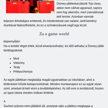
Disney-játékokat játszik Top class,
akkor nem válhat ugyanazt, sajnos
nem fog sikerülni, mert zseniálisnak
kell lennie. Azonban vannak
teljesen tehetséges emberek, és mindenkinek van valami, amit kemény
munkával fejleszthetünk, és ez a szórakozásunk segít egy kicsit.
Za a game world
képernyőjén
Ha a leckék véget értek, kicsit elvarázsolhatsz, és időt adhatsz a Disney játék
tantárgyaknak.
Mod
Viktoriny
Testy
Priklyucheniya
Az egyik játékban megtalálja magát ugyanabban az iskolában, ahol a
történelem hősök bekapcsolódnak. Minden munkanapon ez az egyik olyan
szint, amelyet át kell vinni a továbblépéshez. Az idő erre is korlátozott, hiszen
az igazi iskola minden órában történik.
A
Suzhet számos mini-játékból áll, amelyek után a játékos megkapja a