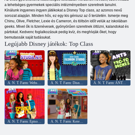
a tehetséges gyermekek speciális intézményeiben szeretnek tanulni.
Kínálunk ingyenes ingyen játékokat a Disney Top class, az azonos nevű
sorozat alapján. Minden hős, ez egy kis géniusz az ő területén. Ismerje meg
Chinu, Olive, Fletcher, Lexie és Cameron, és töltsön időt velük az iskolában
geeks. Mivel ők is tizenévesek, gyönyörűen szeretnek öltözni, kalandokat és
pártokat. Kedvenc foglalkozásuk pedig kvíz, és meghívják őket, hogy
bemutassák saját tudásukat.
Legújabb Disney játékok: Top Class
A. N. T. Farm: Webster magas STUDA. N. T.
A. N. T. Farm: Disney Channel Fashion Stúdió
A. N. T. Farm: ANTs vs. Fro-Yo Drones
A. N. T. Farm: Episode Quiz
A. N. T. Farm: Keresse meg a belső A. N. T.