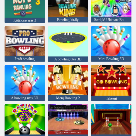
Bowling király
Sztrájk! Ultimate Bowling 2
Kötélcsavarás 3
Profi bowling
Mini Bowling 3D
A bowling ütés 3D
A bowling ütés 3D
Menj Bowling 2
Tekézni