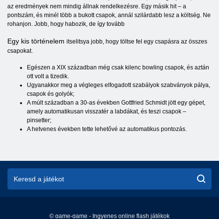
az eredmények nem mindig állnak rendelkezésre. Egy másik hit – a
pontszám, és minél több a bukott csapok, annál szilárdabb lesz a költség. Ne
rohanjon. Jobb, hogy habozik, de így tovább
Egy kis történelem
itselitsya jobb, hogy töltse fel egy csapásra az összes
csapokat.
Egészen a XIX században még csak kilenc bowling csapok, és aztán
ott volt a tizedik.
Ugyanakkor meg a végleges elfogadott szabályok szabványok pálya,
csapok és golyók;
A múlt században a 30-as években Gottfried Schmidt jött egy gépet,
amely automatikusan visszatér a labdákat, és teszi csapok –
pinsetter;
A hetvenes években tette lehetővé az automatikus pontozás.
© game-game - Ingyenes online flash játékok