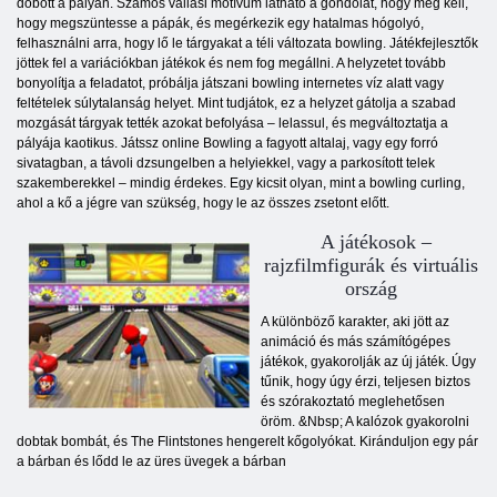
dobott a pályán. Számos vallási motívum látható a gondolat, hogy meg kell,
hogy megszüntesse a pápák, és megérkezik egy hatalmas hógolyó,
felhasználni arra, hogy lő le tárgyakat a téli változata bowling. Játékfejlesztők
jöttek fel a variációkban játékok és nem fog megállni. A helyzetet tovább
bonyolítja a feladatot, próbálja játszani bowling internetes víz alatt vagy
feltételek súlytalanság helyet. Mint tudjátok, ez a helyzet gátolja a szabad
mozgását tárgyak tették azokat befolyása – lelassul, és megváltoztatja a
pályája kaotikus. Játssz online Bowling a fagyott altalaj, vagy egy forró
sivatagban, a távoli dzsungelben a helyiekkel, vagy a parkosított telek
szakemberekkel – mindig érdekes. Egy kicsit olyan, mint a bowling curling,
ahol a kő a jégre van szükség, hogy le az összes zsetont előtt.
A játékosok –
rajzfilmfigurák és virtuális
ország
A különböző karakter, aki jött az
animáció és más számítógépes
játékok, gyakorolják az új játék. Úgy
tűnik, hogy úgy érzi, teljesen biztos
és szórakoztató meglehetősen
öröm. &Nbsp; A kalózok gyakorolni
dobtak bombát, és The Flintstones hengerelt kőgolyókat. Kiránduljon egy pár
a bárban és lődd le az üres üvegek a bárban