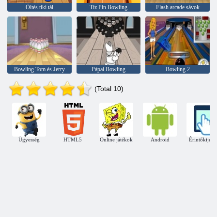
Öltés tiki tál
Tíz Pin Bowling
Flash arcade sávok
Bowling Tom és Jerry
Pápai Bowling
Bowling 2
(Total 10)
Ügyesség
HTML5
Online játékok
Android
Érintőkijelz