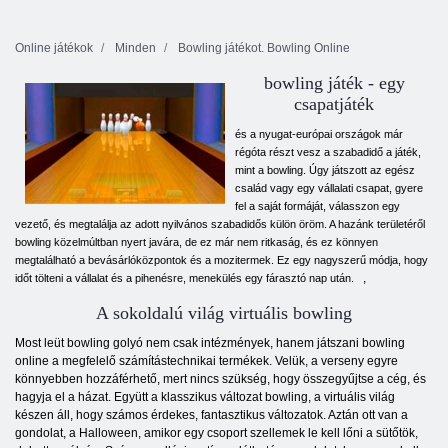
Online játékok
Minden
Bowling játékot. Bowling Online
bowling játék - egy
csapatjáték
és a nyugat-európai országok már
régóta részt vesz a szabadidő a játék,
mint a bowling. Úgy játszott az egész
család vagy egy vállalati csapat, gyere
fel a saját formáját, válasszon egy
vezető, és megtalálja az adott nyilvános szabadidős külön öröm. A hazánk területéről
bowling közelmúltban nyert javára, de ez már nem ritkaság, és ez könnyen
megtalálható a bevásárlóközpontok és a mozitermek. Ez egy nagyszerű módja, hogy
,
időt tölteni a vállalat és a pihenésre, menekülés egy fárasztó nap után.
A sokoldalú világ virtuális bowling
Most leüt bowling golyó nem csak intézmények, hanem játszani bowling
online a megfelelő számítástechnikai termékek. Velük, a verseny egyre
könnyebben hozzáférhető, mert nincs szükség, hogy összegyűjtse a cég, és
hagyja el a házat. Együtt a klasszikus változat bowling, a virtuális világ
készen áll, hogy számos érdekes, fantasztikus változatok. Aztán ott van a
gondolat, a Halloween, amikor egy csoport szellemek le kell lőni a sütőtök,