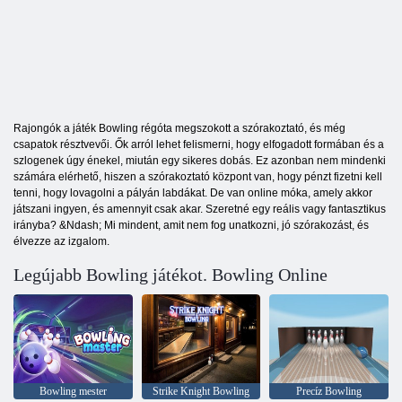
Rajongók a játék Bowling régóta megszokott a szórakoztató, és még
csapatok résztvevői. Ők arról lehet felismerni, hogy elfogadott formában és a
szlogenek úgy énekel, miután egy sikeres dobás. Ez azonban nem mindenki
számára elérhető, hiszen a szórakoztató központ van, hogy pénzt fizetni kell
tenni, hogy lovagolni a pályán labdákat. De van online móka, amely akkor
játszani ingyen, és amennyit csak akar. Szeretné egy reális vagy fantasztikus
irányba? &Ndash; Mi mindent, amit nem fog unatkozni, jó szórakozást, és
élvezze az izgalom.
Legújabb Bowling játékot. Bowling Online
Bowling mester
Strike Knight Bowling
Precíz Bowling