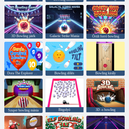
3D Bowling játék
Galactic Strike Mania
Őrült forró bowling
Dora The Explorer Dora karneváli kalandja
Bowling dőlés
Bowling király
Bitgolyó
3D -s bowling
Szuper bowling mánia