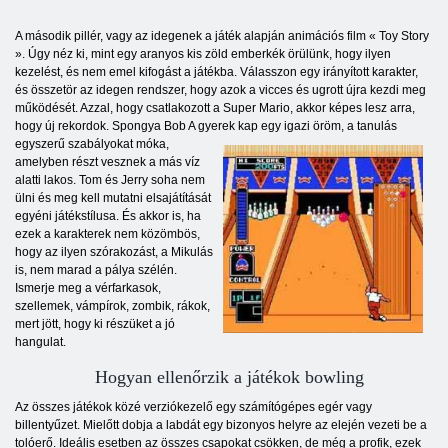
A második pillér, vagy az idegenek a játék alapján animációs film « Toy Story
». Úgy néz ki, mint egy aranyos kis zöld emberkék örülünk, hogy ilyen
kezelést, és nem emel kifogást a játékba. Válasszon egy irányított karakter,
és összetör az idegen rendszer, hogy azok a vicces és ugrott újra kezdi meg
működését. Azzal, hogy csatlakozott a Super Mario, akkor képes lesz arra,
hogy új rekordok. Spongya Bob A gyerek kap egy igazi öröm, a tanulás
egyszerű szabályokat
móka,
amelyben részt vesznek a más víz
alatti lakos. Tom és Jerry soha nem
ülni és meg kell mutatni elsajátítását
egyéni játékstílusa. És akkor is, ha
ezek a karakterek nem közömbös,
hogy az ilyen szórakozást, a Mikulás
is, nem marad a pálya szélén.
Ismerje meg a vérfarkasok,
szellemek, vámpírok, zombik, rákok,
mert jött, hogy ki részüket a jó
hangulat.
Hogyan ellenőrzik a játékok bowling
Az összes játékok közé verziókezelő egy számítógépes egér vagy
billentyűzet. Mielőtt dobja a labdát egy bizonyos helyre az elején vezeti be a
tolóerő. Ideális esetben az összes csapokat csökken, de még a profik, ezek