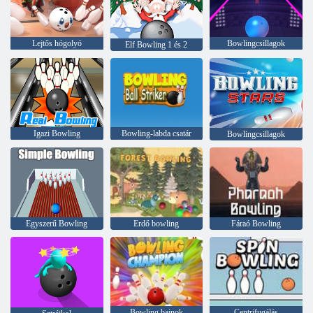
Lejtős hógolyó
Bowlingcsillagok
Elf Bowling 1 és 2
Igazi Bowling
Bowling-labda csatár
Bowlingcsillagok
Egyszerű Bowling
Erdő bowling
Fáraó Bowling
Bowling bajnok
Centrifugálás