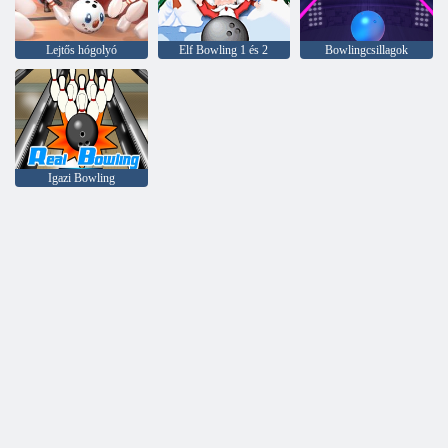
Lejtős hógolyó
Elf Bowling 1 és 2
Bowlingcsillagok
Igazi Bowling