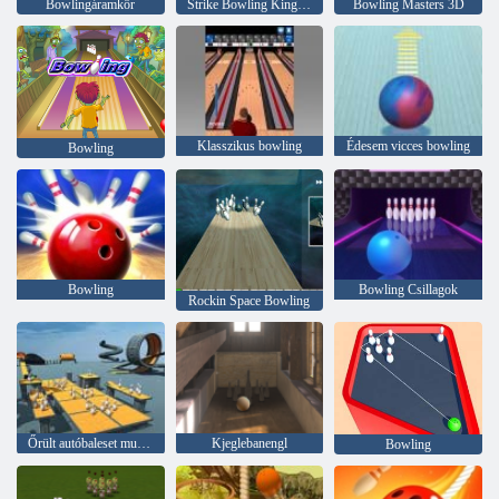
Bowlingáramkör
Strike Bowling King 3D bowling
Bowling Masters 3D
Klasszikus bowling
Édesem vicces bowling
Bowling
Bowling
Bowling Csillagok
Rockin Space Bowling
Őrült autóbaleset mutatványok bowling kiadás
Kjeglebanengl
Bowling