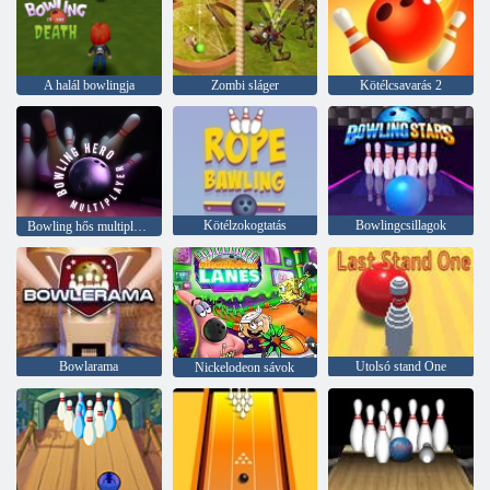
A halál bowlingja
Zombi sláger
Kötélcsavarás 2
Kötélzokogtatás
Bowlingcsillagok
Bowling hős multiplayer
Bowlarama
Utolsó stand One
Nickelodeon sávok