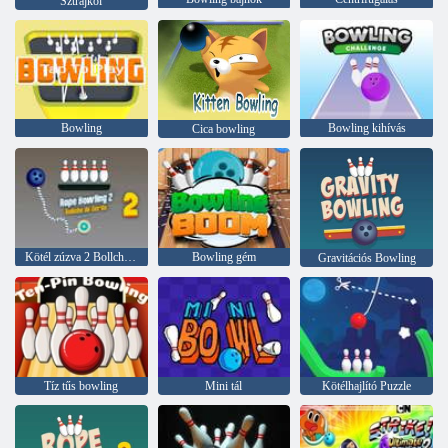
Sztrájkol
Bowling
Bowling kihívás
Cica bowling
Kötél zúzva 2 Bollche de corda
Bowling gém
Gravitációs Bowling
Tíz tűs bowling
Mini tál
Kötélhajlító Puzzle