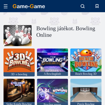
Bowling játékot. Bowling
Online
A Bowlingklub
Beach Bowling 3D
3D -s bowling
Strike Knight Bowling
Precíz Bowling
Bowling mester