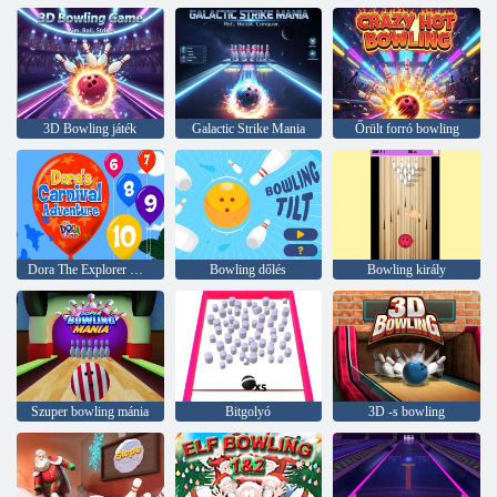
3D Bowling játék
Galactic Strike Mania
Őrült forró bowling
Dora The Explorer Dora karneváli kalandja
Bowling dőlés
Bowling király
Szuper bowling mánia
Bitgolyó
3D -s bowling