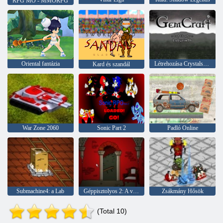
RPG MO - MMORPG
Oriental fantázia
Létrehozása Crystals Labyrinth
Kard és szandál
War Zone 2060
Sonic Part 2
Padló Online
Submachine4: a Lab
Géppisztolyos 2: A világítótorony
Zsákmány Hősök
(Total 10)