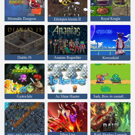
Minimális Dungeon RPG
Royal Knight
Elfelejtett börtön II
Diablo JS
Ananias Roguelike
Keresztkód
Gyáva hős
Az Slime Hunter
Sark, Bow és személyzet
Vihar Liga
Raid: Shadow Legends