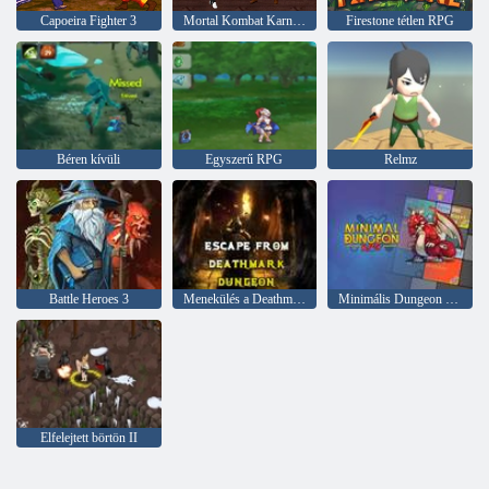
Capoeira Fighter 3
Mortal Kombat Karnage
Firestone tétlen RPG
Béren kívüli
Egyszerű RPG
Relmz
Battle Heroes 3
Menekülés a Deathmark Dungeonból
Minimális Dungeon RPG
Elfelejtett börtön II