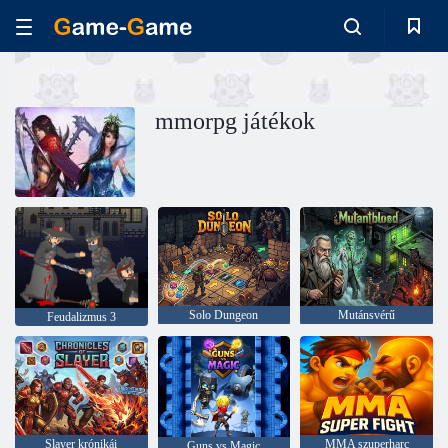
mmorpg játékok
Solo Dungeon
Mutánsvérű
Feudalizmus 3
Slayer krónikái
MMA szuperharc
Guns vs Magic