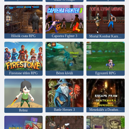
Hősök csata RPG
Capoeira Fighter 3
Mortal Kombat Karnage
Firestone tétlen RPG
Béren kívüli
Egyszerű RPG
Battle Heroes 3
Menekülés a Deathmark Dungeonból
Relmz