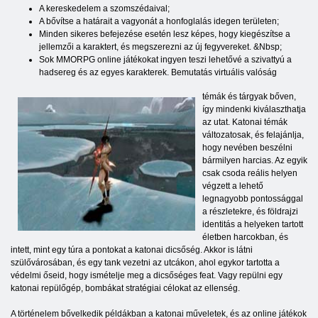
A kereskedelem a szomszédaival;
A bővítse a határait a vagyonát a honfoglalás idegen területen;
Minden sikeres befejezése esetén lesz képes, hogy kiegészítse a
jellemzői a karaktert, és megszerezni az új fegyvereket. &Nbsp;
Sok MMORPG online játékokat ingyen teszi lehetővé a szivattyú a
hadsereg és az egyes karakterek. Bemutatás virtuális valóság
témák és tárgyak bőven,
így mindenki kiválaszthatja
az utat. Katonai témák
változatosak, és felajánlja,
hogy nevében beszélni
bármilyen harcias. Az egyik
csak csoda reális helyen
végzett a lehető
legnagyobb pontossággal
a részletekre, és földrajzi
identitás a helyeken tartott
életben harcokban, és
intett, mint egy túra a pontokat a katonai dicsőség. Akkor is látni
szülővárosában, és egy tank vezetni az utcákon, ahol egykor tartotta a
védelmi őseid, hogy ismételje meg a dicsőséges feat. Vagy repülni egy
katonai repülőgép, bombákat stratégiai célokat az ellenség.
A történelem bővelkedik példákban a katonai műveletek, és az online játékok