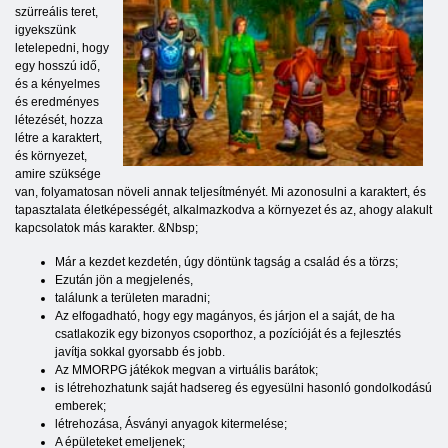
szürreális teret,
igyekszünk
letelepedni, hogy
egy hosszú idő,
és a kényelmes
és eredményes
létezését, hozza
létre a karaktert,
és környezet,
amire szüksége
van, folyamatosan növeli annak teljesítményét. Mi azonosulni a karaktert, és
tapasztalata életképességét, alkalmazkodva a környezet és az, ahogy alakult
kapcsolatok más karakter. &Nbsp;
Már a kezdet kezdetén, úgy döntünk tagság a család és a törzs;
Ezután jön a megjelenés,
találunk a területen maradni;
Az elfogadható, hogy egy magányos, és járjon el a saját, de ha
csatlakozik egy bizonyos csoporthoz, a pozícióját és a fejlesztés
javítja sokkal gyorsabb és jobb.
Az MMORPG játékok megvan a virtuális barátok;
is létrehozhatunk saját hadsereg és egyesülni hasonló gondolkodású
emberek;
létrehozása, Ásványi anyagok kitermelése;
A épületeket emeljenek;