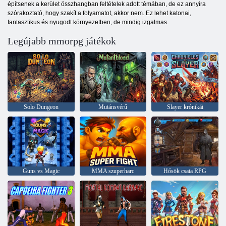
építsenek a kerület összhangban feltételek adott témában, de ez annyira
szórakoztató, hogy szakít a folyamatot, akkor nem. Ez lehet katonai,
fantasztikus és nyugodt környezetben, de mindig izgalmas.
Legújabb mmorpg játékok
Solo Dungeon
Mutánsvérű
Slayer krónikái
Guns vs Magic
MMA szuperharc
Hősök csata RPG