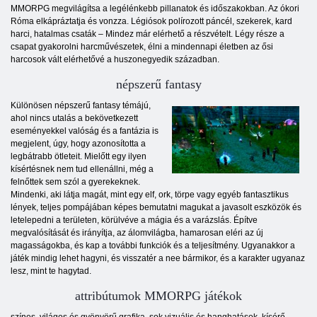
MMORPG megvilágítsa a legélénkebb pillanatok és időszakokban. Az ókori
Róma elkápráztatja és vonzza. Légiósok polírozott páncél, szekerek, kard
harci, hatalmas csaták – Mindez már elérhető a részvételt. Légy része a
csapat gyakorolni harcművészetek, élni a mindennapi életben az ősi
harcosok vált elérhetővé a huszonegyedik században.
népszerű fantasy
Különösen népszerű fantasy témájú,
ahol nincs utalás a bekövetkezett
eseményekkel valóság és a fantázia is
megjelent, úgy, hogy azonosította a
legbátrabb ötleteit. Mielőtt egy ilyen
kísértésnek nem tud ellenállni, még a
felnőttek sem szól a gyerekeknek.
Mindenki, aki látja magát, mint egy elf, ork, törpe vagy egyéb fantasztikus
lények, teljes pompájában képes bemutatni magukat a javasolt eszközök és
letelepedni a területen, körülvéve a mágia és a varázslás. Építve
megvalósítását és irányítja, az álomvilágba, hamarosan eléri az új
magasságokba, és kap a további funkciók és a teljesítmény. Ugyanakkor a
játék mindig lehet hagyni, és visszatér a nee bármikor, és a karakter ugyanaz
lesz, mint te hagytad.
attribútumok MMORPG játékok