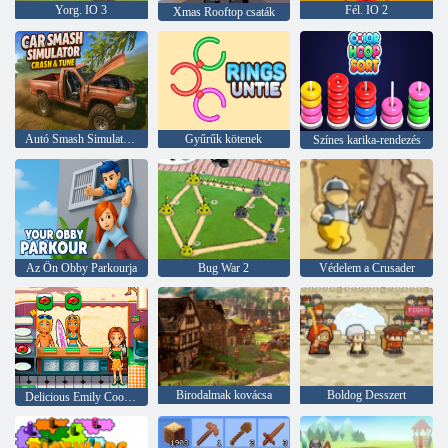
Yorg. IO 3
Fél. IO 2
Xmas Rooftop csaták
Autó Smash Simulator Crash & Tune
Gyűrűk kötenek
Színes karika-rendezés
Az Ön Obby Parkourja
Bug War 2
Védelem a Crusader
Birodalmak kovácsa
Boldog Desszert
Delicious Emily Cook & Go