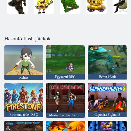
Hasonló flash játékok
Egyszerű RPG
Béren kívüli
Relmz
Firestone tétlen RPG
Capoeira Fighter 3
Mortal Kombat Karnage