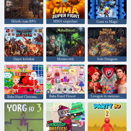
Hősök csata RPG
MMA szuperharc
Guns vs Magic
Slayer krónikái
Mutánsvérű
Solo Dungeon
Baba Hazel Flower Girl
Lovagok és menyasszonyok
Baba Hazel Christmas Time