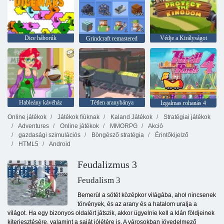
Dice háborúk
Védje a Királyságot
Grindcraft remastered
Hableány kávéház
Tétlen aranybánya
Izgalmas rohanás 4
Online játékok
Játékok fiúknak
Kaland Játékok
Stratégiai játékok
Adventures
Online játékok
MMORPG
Akció
gazdasági szimulációs
Böngésző stratégia
Érintőkijelző
HTML5
Android
Feudalizmus 3
Feudalism 3
Bemerül a sötét középkor világába, ahol nincsenek
törvények, és az arany és a hatalom uralja a
világot. Ha egy bizonyos oldalért játszik, akkor ügyelnie kell a klán földjeinek
kiterjesztésére, valamint a saját jólétére is. A városokban jövedelmező