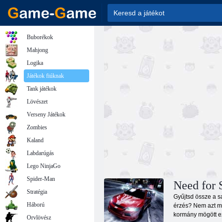
Buborékok
Mahjong
Logika
Játékok fiúknak
Tank játékok
Lövészet
Verseny Játékok
Zombies
Kaland
Labdarúgás
Lego NinjaGo
Spider-Man
Need for S
Stratégia
Gyűjtsd össze a sa
Háború
érzés? Nem azt mo
kormány mögött ez
Orvlövész