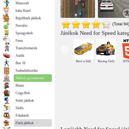
Minecraft
baba Hazel
Rajzfilmek játékok
(Total 94
Nevelési
Játékok Need for Speed kate
Spongyabob
Epic futam
Láz sebesség
Super Drift 3D
Farm
Transzformerek
Autók
Race a fiúk
Racing Girls
HT
Ben 10
Szabadulószoba
Játékok gyerekeknek
Mario
Csiga Bob
Sonic játékok
Síelés
Feladatok
Flash játékok