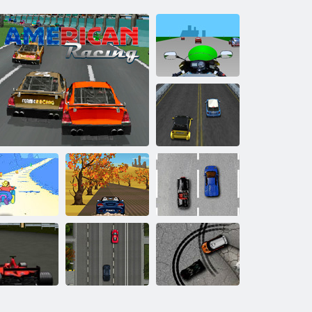
Speed ​​Biker
kitérő Racers
Zárja le és
Classic elleni
r Punk Racer
American Racing
áthelyezése
egzotikus