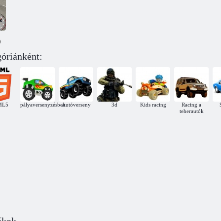
Race truck-2
3
)
góriánként:
Race a monster truck-
ML5
pályaversenyzésben
Autóverseny
3d
Kids racing
Racing a
teherautók