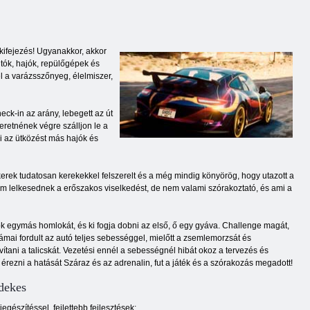
 kifejezés! Ugyanakkor, akkor
tók, hajók, repülőgépek és
 a varázsszőnyeg, élelmiszer,
ck-in az arány, lebegett az út
eretnének végre szálljon le a
ni az ütközést más hajók és
erek tudatosan kerekekkel felszerelt és a még mindig könyörög, hogy utazott a
em lelkesednek a erőszakos viselkedést, de nem valami szórakoztató, és ami a
utók egymás homlokát, és ki fogja dobni az első, ő egy gyáva. Challenge magát,
ámai fordult az autó teljes sebességgel, mielőtt a zsemlemorzsát és
ani a talicskát. Vezetési ennél a sebességnél hibát okoz a tervezés és
 érezni a hatását Száraz és az adrenalin, fut a játék és a szórakozás megadott!
dekes
észítéssel, fejlettebb fejlesztések;