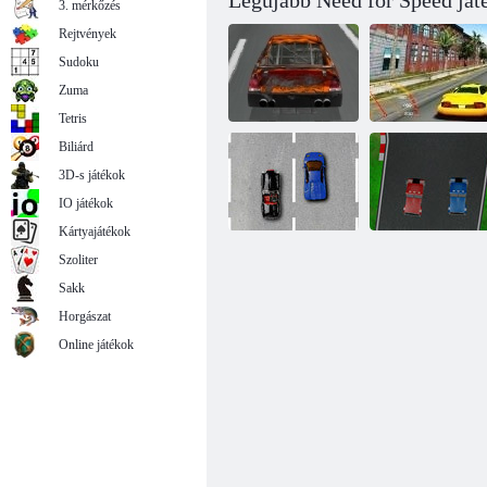
Legújabb Need for Speed ​​já
3. mérkőzés
Rejtvények
Sudoku
Zuma
Tetris
Biliárd
3D-s játékok
American
Racing
Láz sebesség
IO játékok
Kártyajátékok
Szoliter
Sakk
Classic elleni
egzotikus
Race truck-2
Horgászat
Online játékok