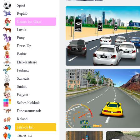
Sport
Repülő
Games for Girls
Lovak
Pony
Dress Up
Barbie
Ételkészítésre
Fodrász
Színezés
Smink
Fagyott
Színes blokkok
Dinoszauruszok
Kaland
3D-futam
Játékok két
Tűz és víz