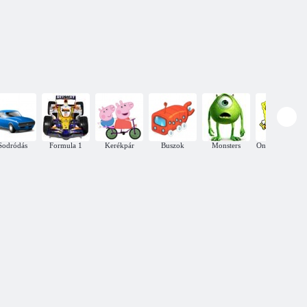
Explosive
D F1 futam
Mission
Super Drifter
Sodródás
Formula 1
Kerékpár
Buszok
Monsters
Online játékok