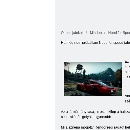
Online játékok
Minden
Need for Spee
Ha még nem próbáltam Need for speed játék
Ez 
köz
a t
ije
Ann
szé
Az a jármű irányítása, híresen kilép a hajsz
a talicskát és golyókat gyorsabb.
Mi a sziréna mögött? Rendőrségi ragadt hely