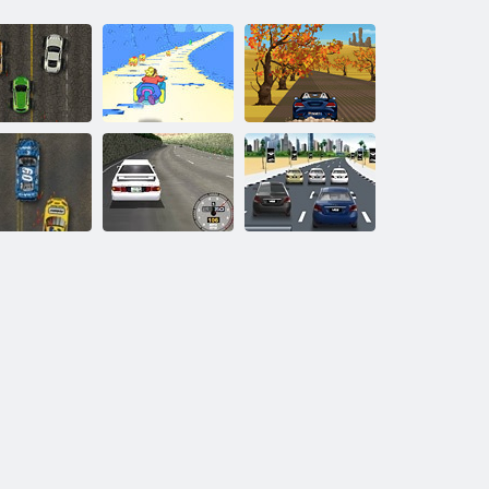
ce a monster
Zárja le és
truck-
Tér Punk Racer
áthelyezése
Epic futam
Super Drift 3D
3D-futam