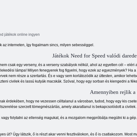
d ​​játékok online ingyen
 az interneten, így fogalmam sincs, milyen sebességgel.
Játékok Need for Speed ​​valódi darede
nem csak egy verseny, és a verseny szabályok nélkül, ahol az egyetlen cél – eléri a
lekedési lámpa! Milyen fenegyerek fog figyelni, hogy ezek az egyezmények? Ha a g
ervek nem része a szertartás. És e vagy sem korlátozódik az úttesten, amikor lehet
szteni civilek és lassú kutyák macskák. Szóval, hogy egy sorban és kiengedni a fékek
Amennyiben rejlik a 
ak érdekében, hogy ne vezessen céltalanul a városban, tudod, hogy egy kis csete
tszerelése szerzett tömegmészárlás, amely akaratlanul is bekapcsolódott a civilek.
a vagy folytatni az ellenség magukat, és a mozgalom megpróbálja megütni ki a gép. S
es út? Úgy látszik, ő is részt akar venni fesztiválokon, és ő is csatlakozom. Mos