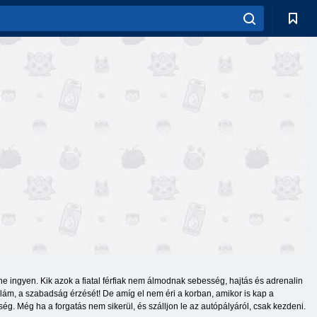
ine ingyen. Kik azok a fiatal férfiak nem álmodnak sebesség, hajtás és adrenalin
lám, a szabadság érzését! De amíg el nem éri a korban, amikor is kap a
ég. Még ha a forgatás nem sikerül, és szálljon le az autópályáról, csak kezdeni.