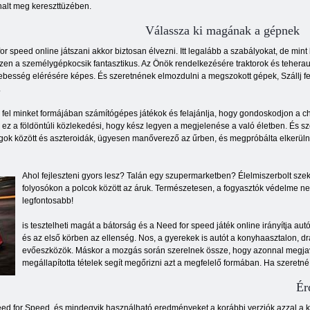
halt meg kereszttüzében.
Válassza ki magának a gépnek
or speed online játszani akkor biztosan élvezni. Itt legalább a szabályokat, de mint
szen a személygépkocsik fantasztikus. Az Önök rendelkezésére traktorok és teherau
besség elérésére képes. És szeretnének elmozdulni a megszokott gépek, Szállj fel
.
fel minket formájában számítógépes játékok és felajánlja, hogy gondoskodjon a che
ez a földöntúli közlekedési, hogy kész legyen a megjelenése a való életben. És sz
sillagok között és aszteroidák, ügyesen manőverező az űrben, és megpróbálta elkerül
Ahol fejleszteni gyors lesz? Talán egy szupermarketben? Élelmiszerbolt szek
folyosókon a polcok között az áruk. Természetesen, a fogyasztók védelme n
legfontosabb!
is tesztelheti magát a bátorság és a Need for speed játék online irányítja a
és az első körben az ellenség. Nos, a gyerekek is autót a konyhaasztalon, dr
evőeszközök. Máskor a mozgás során szerelnek össze, hogy azonnal megjavít
megállapította tételek segít megőrizni azt a megfelelő formában. Ha szeretné
Ér
d for Speed, és mindegyik használható eredményeket a korábbi verziók azzal a kieg