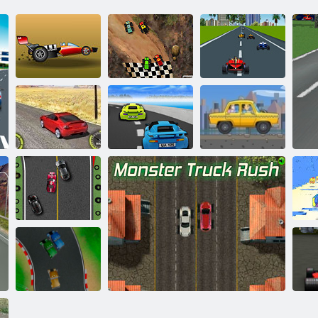
Drag Race
Demon 2
Speed ​​Trucks
Extreme Racing
Test Drive
Extreme Racing
Hyundai
2
Taxi expressz
Rally Racing
Té