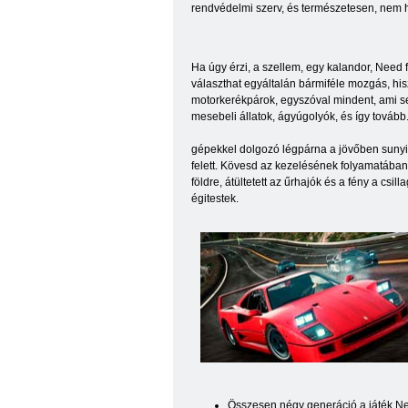
rendvédelmi szerv, és természetesen, nem 
Ha úgy érzi, a szellem, egy kalandor, Need f
választhat egyáltalán bármiféle mozgás, hi
motorkerékpárok, egyszóval mindent, ami se
mesebeli állatok, ágyúgolyók, és így tovább
gépekkel dolgozó légpárna a jövőben sunyi 
felett. Kövesd az kezelésének folyamatában 
földre, átültetett az űrhajók és a fény a c
égitestek.
Összesen négy generáció a játék Nee