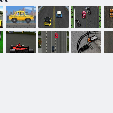
tékok
Ra
Taxi expressz
kitérő Racers
Rally Racing
Explosive
3D F1 futam
Mission
Super Drifter