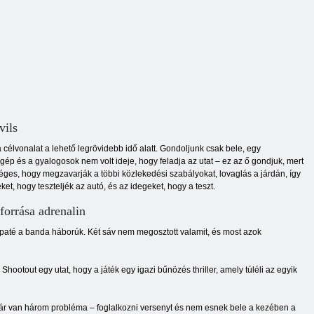
vils
 célvonalat a lehető legrövidebb idő alatt. Gondoljunk csak bele, egy
ép és a gyalogosok nem volt ideje, hogy feladja az utat – ez az ő gondjuk, mert
séges, hogy megzavarják a többi közlekedési szabályokat, lovaglás a járdán, így
et, hogy teszteljék az autó, és az idegeket, hogy a teszt.
forrása adrenalin
paté a banda háborúk. Két sáv nem megosztott valamit, és most azok
hootout egy utat, hogy a játék egy igazi bűnözés thriller, amely túléli az egyik
t már van három probléma – foglalkozni versenyt és nem esnek bele a kezében a