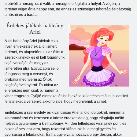
elbűvöli a herceg, és ő válik a hercegnő elfoglalja a helyét. A végén, a
történet véget ért a happy end, de ehhez az szükséges bátorság és bátorság
a hősnő és a barátai.
Érdekes játékok hableány
Ariel
A kis hableány Ariel játékok csak
ilyen emlékeztetnek a jól ismert
történet, és alapvetően ez az ötlet a
szerzők játékok és el kell fogadnunk
saját verzióját, és megy az
ismeretlen útra. Együtt apja sellő
látogassa meg a versenyt, és
próbálja megnyerni az Önök
segítségével nyerni. És akkor az
ellenőrzés nem csak ő, hanem a
vihar tengeren. Gyűjtő elemeket és befejezése küldetéseket által biztosított
feltételeket a versenyt, akkor biztos, hogy megnyerjük a címet.
Emlékezés a szenvedély és kíváncsiság Ariel a földi dolgokról, menjen a
kincsvadászat és keressen a káosz érdekes dolog, hogy elfoglalja méltó
helyét a gyűjtemény a kis hableány. Minden felfedezés viszi játék pont, és
akkor képes lesz arra, hogy rekordot állítottunk fel a megfigyelés és
gyorsaság a feladatokat. És ha úgy érzi, a hozzávaló egy design, akkor