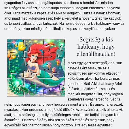
nyugodtan folytassa a megállapodás az otthona a heroint. Azt minden
szükséges alkatrészt, de nem tudja eldönteni, hogyan érdemes elhelyezni
őket. Tartalmazzák a képzelet és elkezd dolgozni. Húzza a halak zátonyok,
ahol majd meg különösen szép hely a kerületét a növény, telepítse kagylók
és tengeri csillag, ahová tartoznak. Ha nem elégedett a kis hableány, vagy az
eredmény, akkor mindig módosíthatja a kép és a bizonyításra helyeken.
Segítség a kis
hableány, hogy
ellenállhatatlan!
Mivel egy igazi hercegnő, Ariel sok
ruhák és ékszerek, de ez a
sokszínűség így könnyű eltévedni,
különösen akkor, ha foglalva más
gondolatokkal. A kis hableány Ariel
játékok kb öltöztetős, smink és
manikűr meghívja Önt, hogy legyen
személyes divat hercegnő. Segíts
neki, hogy jöjjön egy randit egy herceg és ment a fejét. És amikor a tervezett
nyaralás, akkor érdemes a megfelelő öltözék. Azok számára, akik élnek a víz
alatt, nincs szükség semmilyen különleges ruhákat, de tudják, hogyan kell
átalakítani. Összes példány díszített hajózási témát, és még csak, hogy
egyesítsék őket harmonikusan hogy hozzon létre egy teljes együttest.