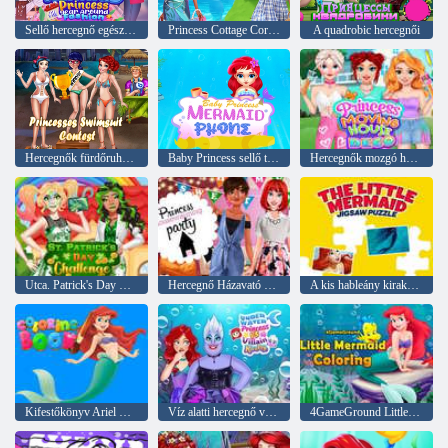
Sellő hercegnő egész évben a divat körül
Princess Cottage Core vs Mermaid Core riválisok
A quadrobic hercegnői
Hercegnők fürdőruha verseny
Baby Princess sellő telefon
Hercegnők mozgó ház deco
Utca. Patrick's Day Challenge
Hercegnő Házavató Party
A kis hableány kirakós játék
Kifestőkönyv Ariel Mermaid számára
Víz alatti hercegnő vs gonosz rivalizálás
4GameGround Little Mermaid színezés