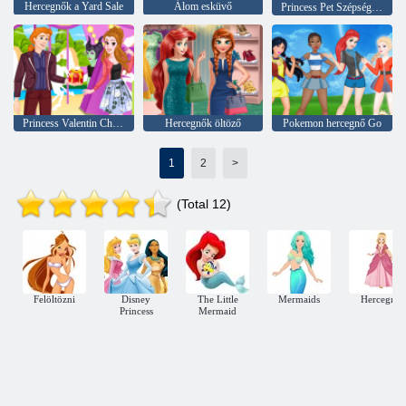
Hercegnők a Yard Sale
Álom esküvő
Princess Pet Szépségszalon
Princess Valentin Chaos
Hercegnők öltöző
Pokemon hercegnő Go
1
2
>
(Total 12)
Felöltözni
Disney
The Little
Mermaids
Hercegnő
Princess
Mermaid