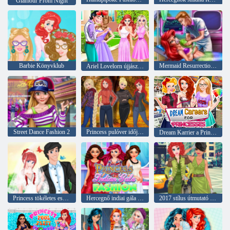
Glamour Prom Night
Barbie Könyvklub
Mermaid Resurrection vészhelyzet
Ariel Lovelorn újjászületése
Street Dance Fashion 2
Princess pulóver időjárás
Dream Karrier a Princesses
Princess tökéletes esküvő
Hercegnő indiai gála divat
2017 stílus útmutató Princess Edition katonai