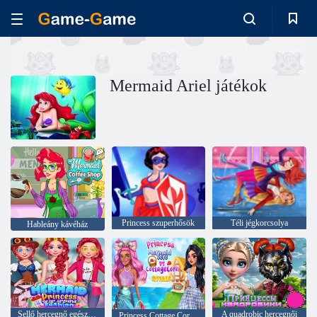
Mermaid Ariel játékok
Princess szuperhősök
Téli jégkorcsolya
Hableány kávéház
Sellő hercegnő egész évben a divat körül
A quadrobic hercegnői
Princess Cottage Core vs Mermaid Core riválisok