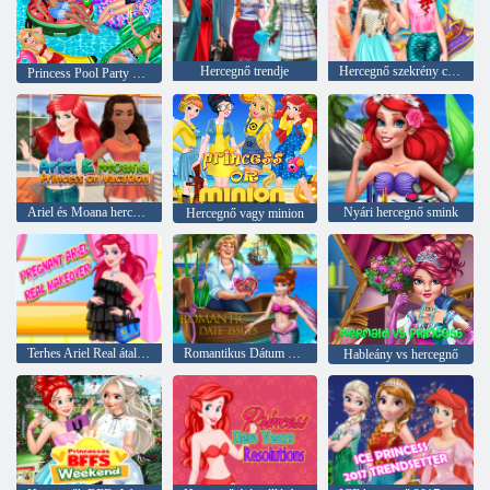
Hercegnő trendje
Hercegnő szekrény csere
Princess Pool Party úszók
Ariel és Moana hercegnő a szabadságon
Nyári hercegnő smink
Hercegnő vagy minion
Terhes Ariel Real átalakítása
Romantikus Dátum Kérdések
Hableány vs hercegnő