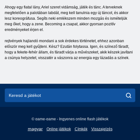
Ahogy egy fiatal lány, Ariel szeret vidámság, játék és tánc. A terveknek
megfelelően a palotában labdát, meg kell tanulnia egy új táncot, és akkor
lesz koreográfusa. Segíts neki emlékszem minden mozgás és ismételjük
meg őket, hogy a zene. Becoming a csapat, akkor gyorsan pozitív
eredményeket érjen el.
rejtvények hajlandó mondani a sok érdekes történetet, ehhez azonban
először meg kell gyűjteni. Kész? Ezután folytassa. Igen, és színező fáradt,
hogy a fekete-fehér állam, és fáradt várja a művészeket, akik készek javítani
a csúnya helyzetet, visszatér a vászonra az energia egy lázadás a színek.
© game-game - Ingyenes online flash játékok
English
magyar
Online játékok
Címkék
Visszajelzés
Français