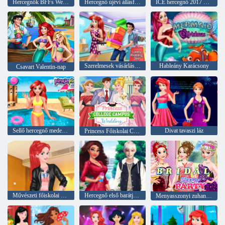
Hercegnők BFFs Weekend
Hercegnő újévi állásfoglalások
ICE hercegnő 2017 Trendsetter
Szerelmesek vásárlási napja
Hableány Karácsony
Csavart Valentin-nap
Sellő hercegnő medence ideje
Divat tavaszi láz
Princess Főiskolai Campus Esküvő
Művészeti főiskolai osztályok a hercegnő számára
Hercegnő első barátja tippjei
Menyasszonyi zuhanyparti