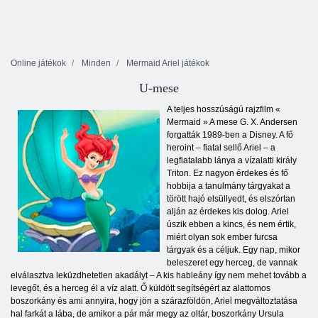
Online játékok
Minden
Mermaid Ariel játékok
U-mese
A teljes hosszúságú rajzfilm «
Mermaid » A mese G. X. Andersen
forgatták 1989-ben a Disney. A fő
heroint – fiatal sellő Ariel – a
legfiatalabb lánya a vízalatti király
Triton. Ez nagyon érdekes és fő
hobbija a tanulmány tárgyakat a
törött hajó elsüllyedt, és elszórtan
alján az érdekes kis dolog. Ariel
úszik ebben a kincs, és nem értik,
miért olyan sok ember furcsa
tárgyak és a céljuk. Egy nap, mikor
beleszeret egy herceg, de vannak
elválasztva leküzdhetetlen akadályt – A kis hableány így nem mehet tovább a
levegőt, és a herceg él a víz alatt. Ő küldött segítségért az alattomos
boszorkány és ami annyira, hogy jön a szárazföldön, Ariel megváltoztatása
hal farkát a lába, de amikor a pár már megy az oltár, boszorkány Ursula