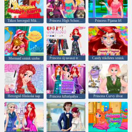
Titkos hercegnő Mikulás
Princess High School Ismerkedés tippek
Princess Pijama fél
Princess új tavaszi trendek
Candy tökéletes smink
Mermaid smink szoba
Hercegnő főiskolai nap
Princess Curvy divat
Princess kifutópálya divatverseny