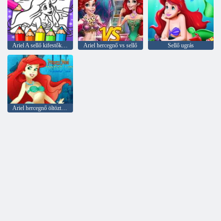
Ariel A sellő kifestőkönyv
Ariel hercegnő vs sellő
Sellő ugrás
Ariel hercegnő öltöztetős