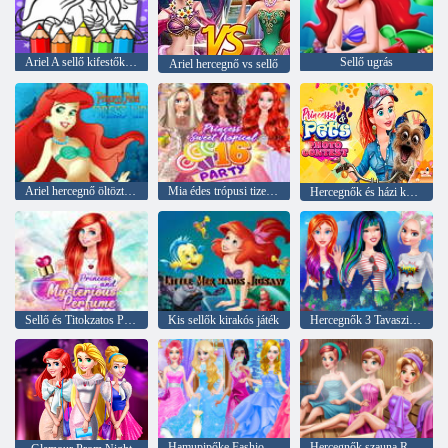
Ariel A sellő kifestőkönyv
Sellő ugrás
Ariel hercegnő vs sellő
Ariel hercegnő öltöztetős
Mia édes trópusi tizenhat parti
Hercegnők és házi kedvencek fotópályázata
Sellő és Titokzatos Parfüm
Kis sellők kirakós játék
Hercegnők 3 Tavaszi Fesztivál
Hamupipőke Fashion Store
Hercegnők szauna Realife