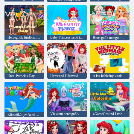
Hercegnők fürdőruha verseny
Baby Princess sellő telefon
Hercegnők mozgó ház deco
Utca. Patrick's Day Challenge
Hercegnő Házavató Party
A kis hableány kirakós játék
Víz alatti hercegnő vs gonosz rivalizálás
4GameGround Little Mermaid színezés
Kifestőkönyv Ariel Mermaid számára