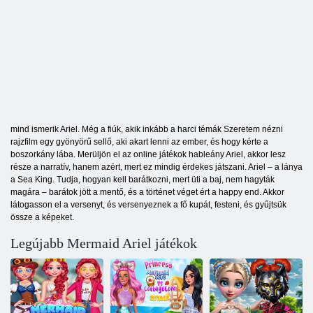
mind ismerik Ariel. Még a fiúk, akik inkább a harci témák Szeretem nézni
rajzfilm egy gyönyörű sellő, aki akart lenni az ember, és hogy kérte a
boszorkány lába. Merüljön el az online játékok hableány Ariel, akkor lesz
része a narratív, hanem azért, mert ez mindig érdekes játszani. Ariel – a lánya
a Sea King. Tudja, hogyan kell barátkozni, mert üti a baj, nem hagyták
magára – barátok jött a mentő, és a történet véget ért a happy end. Akkor
látogasson el a versenyt, és versenyeznek a fő kupát, festeni, és gyűjtsük
össze a képeket.
Legújabb Mermaid Ariel játékok