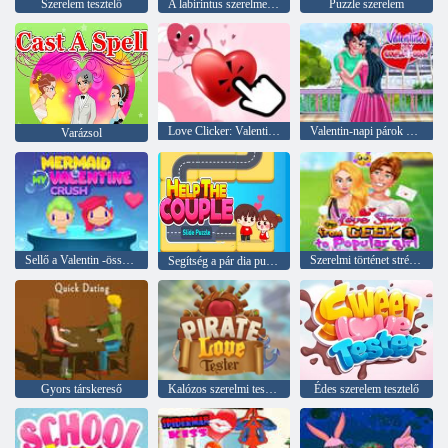
Szerelem tesztelő
A labirintus szerelmes golyók
Puzzle szerelem
Love Clicker: Valentin-nap
Valentin-napi párok célja
Varázsol
Sellő a Valentin -összetörésem
Szerelmi történet strébertől a népszerű lányig
Segítség a pár dia puzzle
Gyors társkereső
Kalózos szerelmi tesztelő
Édes szerelem tesztelő