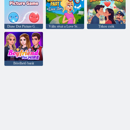
Draw Dot Picture Game
Válts részt a Love Story-ban
Titkos csók
Bérelhető barát