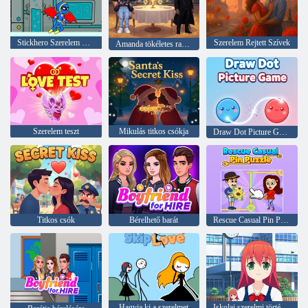
Stickhero Szerelem Stickgirl
Szerelem Rejtett Szívek
Amanda tökéletes randevúja
Szerelem teszt
Mikulás titkos csókja
Draw Dot Picture Game
Titkos csók
Bérelhető barát
Rescue Casual Pin Puzzle
Hagyja ki a szerelmet
Iskolai szerelmi történet # 1