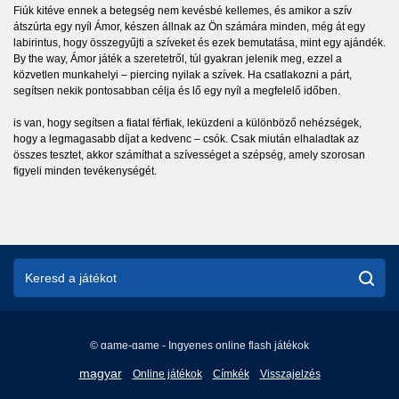
Fiúk kitéve ennek a betegség nem kevésbé kellemes, és amikor a szív
átszúrta egy nyíl Ámor, készen állnak az Ön számára minden, még át egy
labirintus, hogy összegyűjti a szíveket és ezek bemutatása, mint egy ajándék.
By the way, Ámor játék a szeretetről, túl gyakran jelenik meg, ezzel a
közvetlen munkahelyi – piercing nyilak a szívek. Ha csatlakozni a párt,
segítsen nekik pontosabban célja és lő egy nyíl a megfelelő időben.
is van, hogy segítsen a fiatal férfiak, leküzdeni a különböző nehézségek,
hogy a legmagasabb díjat a kedvenc – csók. Csak miután elhaladtak az
összes tesztet, akkor számíthat a szívességet a szépség, amely szorosan
figyeli minden tevékenységét.
© game-game - Ingyenes online flash játékok
English
magyar
Online játékok
Címkék
Visszajelzés