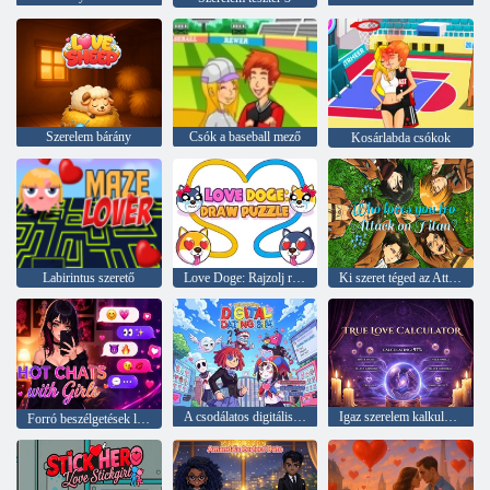
Szerelem bárány
Csók a baseball mező
Kosárlabda csókok
Labirintus szerető
Love Doge: Rajzolj rejtvényt
Ki szeret téged az Attack on Titanból?
A csodálatos digitális társkereső sim
Igaz szerelem kalkulátor
Forró beszélgetések lányokkal