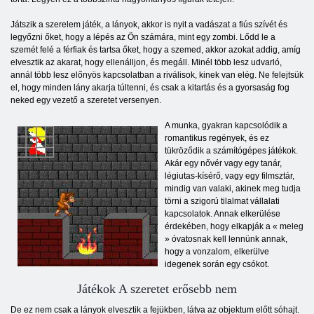
Játszik a szerelem játék, a lányok, akkor is nyit a vadászat a fiús szívét és
legyőzni őket, hogy a lépés az Ön számára, mint egy zombi. Lődd le a
szemét felé a férfiak és tartsa őket, hogy a szemed, akkor azokat addig, amíg
elvesztik az akarat, hogy ellenálljon, és megáll. Minél több lesz udvarló,
annál több lesz előnyös kapcsolatban a riválisok, kinek van elég. Ne felejtsük
el, hogy minden lány akarja túltenni, és csak a kitartás és a gyorsaság fog
neked egy vezető a szeretet versenyen.
A munka, gyakran kapcsolódik a
romantikus regények, és ez
tükröződik a számítógépes játékok.
Akár egy nővér vagy egy tanár,
légiutas-kísérő, vagy egy filmsztár,
mindig van valaki, akinek meg tudja
törni a szigorú tilalmat vállalati
kapcsolatok. Annak elkerülése
érdekében, hogy elkapják a « meleg
» óvatosnak kell lennünk annak,
hogy a vonzalom, elkerülve
idegenek során egy csókot.
Játékok A szeretet erősebb nem
De ez nem csak a lányok elvesztik a fejükben, látva az objektum előtt sóhajt.