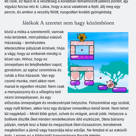
kb csók, ez fejezi ki a veszteség a korábban felhalmozott játékos pontot, így
vigyázz furcsa néz ki. Látva, hogy a arca valakinek a fejét, állj meg egy
percre, és amikor a veszély fölött, nyugodtan tovább gyöngédség.
Játékok A szeretet nem hagy közömbösen
közül a móka a szerelemről, vannak
más területek, mint például esküvő.
Házasság – természetes
kiterjesztése pályázati érzések, hívja
a vágy, hogy az emberek mindig is
közel van. Ahhoz, hogy ez
ünnepélyes és felejthetetlen napot,
gondolom, az egész ceremónia és
ruhák a friss házasok. Van egy
csomó munka, mert akkor nem
marad le egyetlen részlet. Nem csak
a menyasszony és a vőlegény kell
nézni ünnepélyesen, és egy
előszoba ünnepségek és rendezvények helyszíne. Felszerelése egy szobát,
vagy nyílt térben, akkor lesz egy dizájner romantikus belső terek. Nem lehet
túl nagyképű – Minél több golyó, szívek és virágok, annál jobb. Helyezze a
boltívek díszítik őket minden rendelkezésre álló eszközzel, Stela bársony
pályán, melyik lesz a fiatal és megszórjuk őket rózsaszirom, trendeknek
megfelelően a jármű vagy használja kész edzője. Ne felejtsd el az esküvői
torta. Legyen ez a többszintű hagyományos figurák tetején.