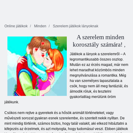
Online játékok
Minden
Szerelem játékok lányoknak
A szerelem minden
korosztály számára!
,
Játékok a lányok a szerelemről – A
legromantikusabb összes oszlop.
Miután ez az érzés magad, már nem
lehet maradhat közömbös minden
megnyilvánulása a romantika. Még
ha van személyes tapasztalata a
csók, hogy nem áll meg fantáziál, és
álmodik róluk, és tesztelni
gyakorlatilag merülünk öröm
játékunk.
Csókos nem rejtve a gyerekek és a hősök animált történeteket, vagy
művészeti sorozat gyakran esnek szerelembe, és szentelt nekik nyíltan. De
mint mindig történik, számos biztos, hogy talál valakit, aki elkezd hibáztatni a
kifejezés az érzelmek, és azt motyogta, hogy tudomásul veszi. Ebben játékok