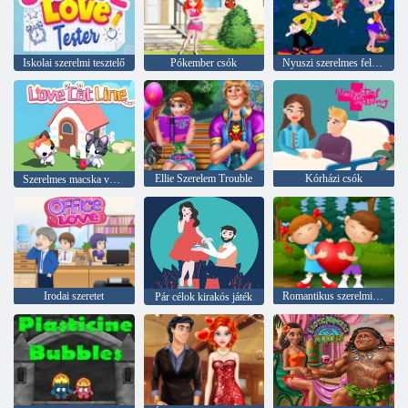
Iskolai szerelmi tesztelő
Pókember csók
Nyuszi szerelmes feldarabolás
Ellie Szerelem Trouble
Kórházi csók
Szerelmes macska vonal
Irodai szeretet
Romantikus szerelmi különbségek
Pár célok kirakós játék