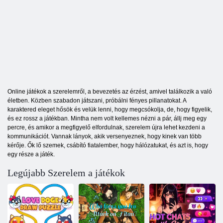
Online játékok a szerelemről, a bevezetés az érzést, amivel találkozik a való
életben. Közben szabadon játszani, próbálni fényes pillanatokat. A
karaktered eleget hősök és velük lenni, hogy megcsókolja, de, hogy figyelik,
és ez rossz a játékban. Mintha nem volt kellemes nézni a pár, állj meg egy
percre, és amikor a megfigyelő elfordulnak, szerelem újra lehet kezdeni a
kommunikációt. Vannak lányok, akik versenyeznek, hogy kinek van több
kérője. Ők lő szemek, csábító fiatalember, hogy hálózatukat, és azt is, hogy
egy része a játék.
Legújabb Szerelem a játékok