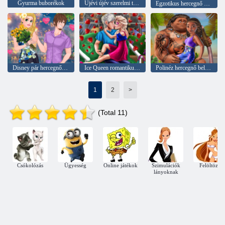
Gyurma buborékok
Újévi újév szerelmi története
Egzotikus hercegnő ajánlat
Disney pár hercegnő mesés dátum
Ice Queen romantikus dátum
Polinéz hercegnő beleszeret
1
2
>
(Total 11)
Csókolózás
Ügyesség
Online játékok
Szimulációk
Felöltözni
lányoknak