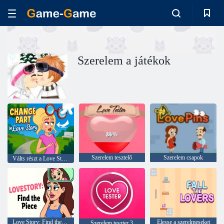
Szerelem a játékok
Szerelem tesztelő
Szerelem csapok
Válts részt a Love Story-ban
Love Story: Find the Piece
Elesse a szerelmeseket
Szerelem teszter 3