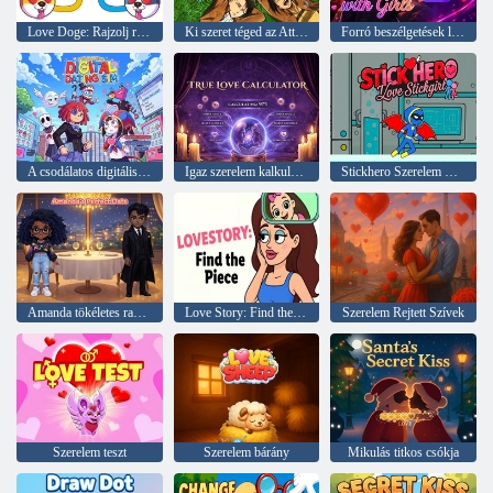
Love Doge: Rajzolj rejtvényt
Ki szeret téged az Attack on Titanból?
Forró beszélgetések lányokkal
A csodálatos digitális társkereső sim
Igaz szerelem kalkulátor
Stickhero Szerelem Stickgirl
Amanda tökéletes randevúja
Love Story: Find the Piece
Szerelem Rejtett Szívek
Szerelem teszt
Szerelem bárány
Mikulás titkos csókja