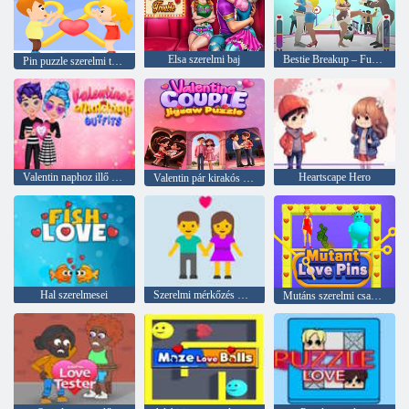
Elsa szerelmi baj
Bestie Breakup – Fuss a szerelemért
Pin puzzle szerelmi történet
Valentin naphoz illő ruhák
Heartscape Hero
Valentin pár kirakós játék
Hal szerelmesei
Szerelmi mérkőzés Kompatibilitási teszt
Mutáns szerelmi csapok