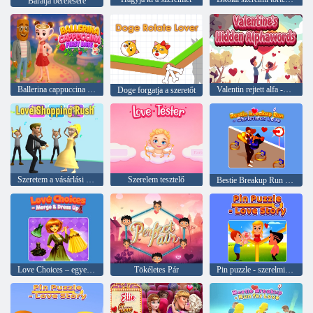
Barátja bérelésére
Ballerina cappuccina első randevú
Valentin rejtett alfa -okjai
Doge forgatja a szeretőt
Szeretem a vásárlási rohanást
Szerelem tesztelő
Bestie Breakup Run – Karácsonyi szerelem
Love Choices – egyesülj és öltözz fel
Tökéletes Pár
Pin puzzle - szerelmi történet