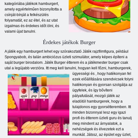
kategóriába játékok hamburgert,
amely egyértelműen bizonyította a
csínját-bínját a felkészülés
folyamatát, ez az étel, és az utat
izgalmas és érdekes időt ölni, és
valami újat tanulni.
Érdekes játékok Burger
A játék egy hamburgert lehet egy szórakoztató Játék rajzfilmfigura, például
Spongyabob, és talán ambiciózus üzleti szimulátor, amely képes építeni a
saját burger birodalom. Játék Burger étterem és a játékmester burger csak
utal a legújabb verzióra. Itt meg kell tanulni, hogyan kell főzni, hamburgerek,
ügyességi és
, hogy hatékonyan fel
ezek előállítására szendvicsek folyni
hatékonyan és gyorsan szolgálja az
ügyfelek, és így bővíteni
pályafutását, mozgó játék az
eladótól hamburgerek, hogy a
tulajdonos egy gyorsétteremben. Itt
minden bizonnyal lesz egy igazi
profi és étterem üzleti guru és tanulj
meg mindent az árnyalatok, a
nehézségek és élvezetek ezt a
munkát. Játssz, az épület egy üzlet,