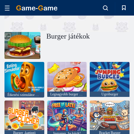
Burger játékok
Legnagyobb burger kihívás
Ugróburger
Étkezési szimulátor Az olasz állatok agyrot
Burger -kattintó
Bracket Burger
Ingyenes, ha késik!