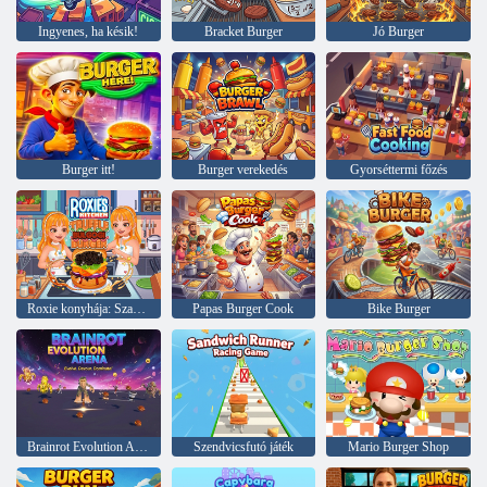
Ingyenes, ha késik!
Bracket Burger
Jó Burger
Burger itt!
Burger verekedés
Gyorséttermi főzés
Roxie konyhája: Szarvasgombás Bulgogi Burger
Papas Burger Cook
Bike Burger
Brainrot Evolution Aréna
Szendvicsfutó játék
Mario Burger Shop