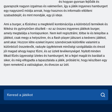
és hogyan gyorsan fejlődik és
gyarapszik nagyon izgalmas és vakmerően, így a játék ingyenes hamburgert
egy nagyszerű módja annak, hogy hasznos és informatív eltölteni
szabadidejét, és mint mondják, egy jó ideje.
Ami a burger, a főzéshez a megfelelő kombinációja a különböző termékek és
félkész és gyönyörűen díszített – ez az összes ingyenes játékok burger,
amely megtalálja a honlapunkon. Nem kell regisztrálni, töltse le és telepítse a
játékot, csak megy a helyszínre, és a flash player játszani a kedvenc játékot,
amit akar. Hozzon létre ezeket ínyenc szendvicsek különféle valamint a
különböző összetevők, raduyte ügyfeleinek minőségi szolgáltatás és érezd
jól magad ahogy kapsz főzni, és az üzleti tevékenységet. Nyitott minden
titkait főzés ügyességi ízletes és hamburgert, fel a fejjel magát és barátait a
siker, és még elfogadta a tapasztalata a játék, próbáld ki, hogy készítsen egy
ilyen remekmű a valóságban, és élvezze az ízét.