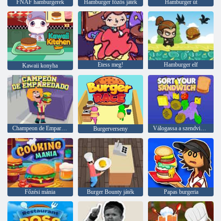
FNAF hamburgerek
Hamburger főzős játék
Hamburger út
Etess meg!
Hamburger elf
Kawaii konyha
Champeon de Emparedado
Válogassa a szendvicset
Burgerverseny
Főzési mánia
Burger Bounty játék
Papas burgeria