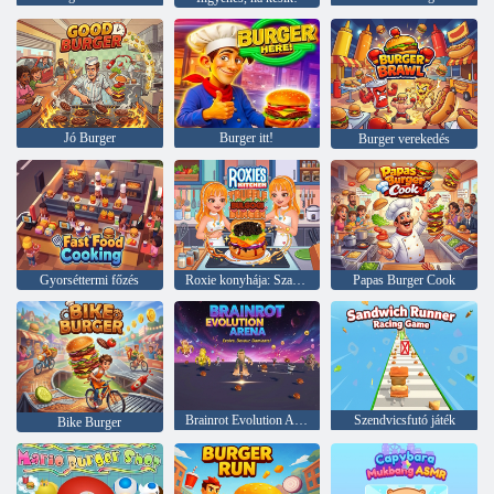
Jó Burger
Burger itt!
Burger verekedés
Gyorséttermi főzés
Roxie konyhája: Szarvasgombás Bulgogi Burger
Papas Burger Cook
Brainrot Evolution Aréna
Szendvicsfutó játék
Bike Burger