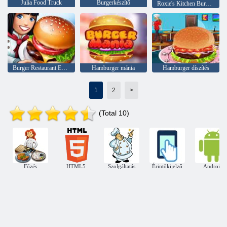
Julia Food Truck
Burgerkészítő
Roxie's Kitchen Burgeria
Burger Restaurant Express 2
Hamburger mánia
Hamburger díszítés
1
2
>
(Total 10)
Főzés
HTML5
Szolgáltatás
Érintőkijelző
Android