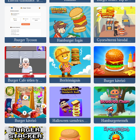
Éttermi szimulátor: Burgerek és pizza
Jburger Tycoon
Gyorséttermi birodalom
Hamburger fogás
Burger Cafe tétlen tycoon
Borítómágnás
Burger kávézó
Burger kávézó
Halloween szendvics rohanás
Hamburgertermék