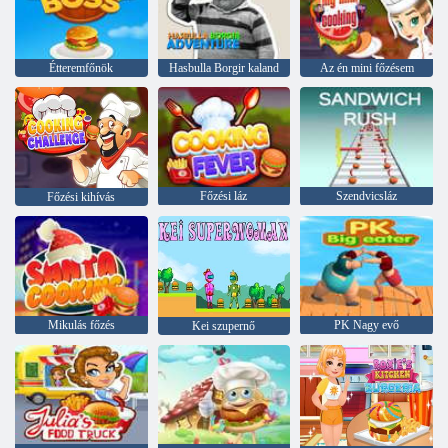
Étteremfőnök
Hasbulla Borgir kaland
Az én mini főzésem
Főzési láz
Szendvicsláz
Főzési kihívás
Mikulás főzés
PK Nagy evő
Kei szupernő