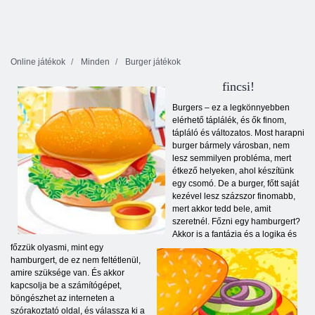
Online játékok
Minden
Burger játékok
fincsi!
Burgers – ez a legkönnyebben
elérhető táplálék, és ők finom,
tápláló és változatos. Most harapni
burger bármely városban, nem
lesz semmilyen probléma, mert
étkező helyeken, ahol készítünk
egy csomó. De a burger, főtt saját
kezével lesz százszor finomabb,
mert akkor tedd bele, amit
szeretnél. Főzni egy hamburgert?
Akkor is a fantázia és a logika és
főzzük olyasmi, mint egy
hamburgert, de ez nem feltétlenül,
amire szüksége van. És akkor
kapcsolja be a számítógépet,
böngészhet az interneten a
szórakoztató oldal, és válassza ki a