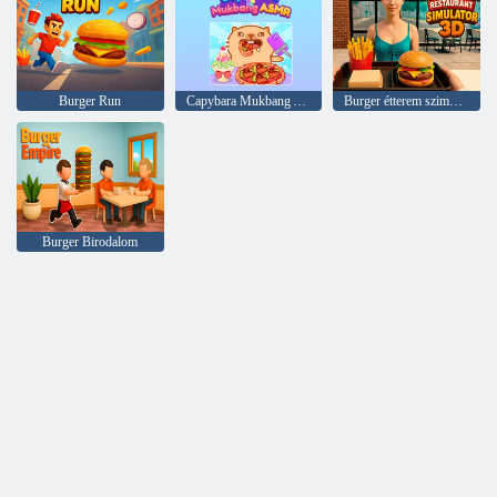
Burger Run
Capybara Mukbang ASMR
Burger étterem szimulátor 3D
Burger Birodalom