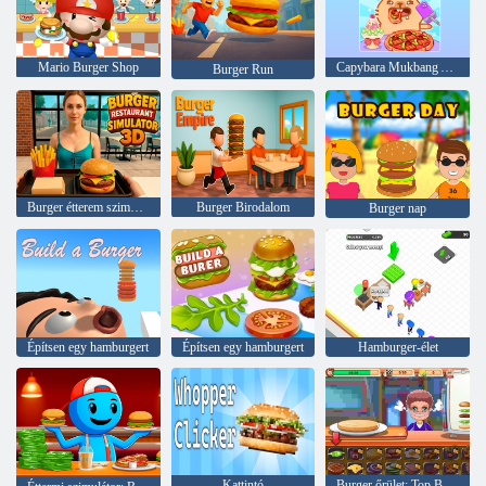
Mario Burger Shop
Capybara Mukbang ASMR
Burger Run
Burger étterem szimulátor 3D
Burger Birodalom
Burger nap
Építsen egy hamburgert
Építsen egy hamburgert
Hamburger-élet
Kattintó
Burger őrület: Top Burger Shop