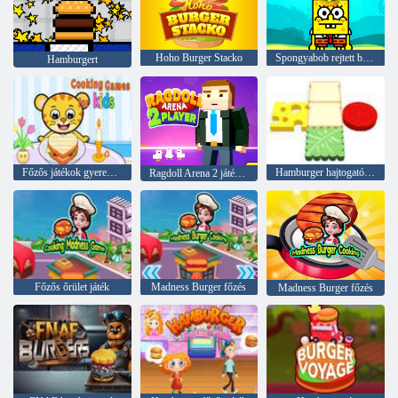
Hoho Burger Stacko
Spongyabob rejtett burger
Hamburgert
Főzős játékok gyerekeknek
Hamburger hajtogató puzzle
Ragdoll Arena 2 játékos
Főzős őrület játék
Madness Burger főzés
Madness Burger főzés