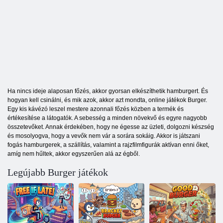
Ha nincs ideje alaposan főzés, akkor gyorsan elkészíthetik hamburgert. És
hogyan kell csinálni, és mik azok, akkor azt mondta, online játékok Burger.
Egy kis kávézó leszel mestere azonnali főzés közben a termék és
értékesítése a látogatók. A sebesség a minden növekvő és egyre nagyobb
összetevőket. Annak érdekében, hogy ne égesse az üzleti, dolgozni készség
és mosolyogva, hogy a vevők nem vár a sorára sokáig. Akkor is játszani
fogás hamburgerek, a szállítás, valamint a rajzfilmfigurák aktívan enni őket,
amíg nem hűltek, akkor egyszerűen alá az égből.
Legújabb Burger játékok