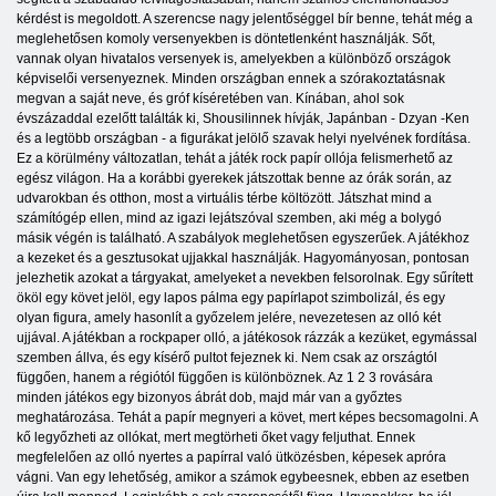
kérdést is megoldott. A szerencse nagy jelentőséggel bír benne, tehát még a
meglehetősen komoly versenyekben is döntetlenként használják. Sőt,
vannak olyan hivatalos versenyek is, amelyekben a különböző országok
képviselői versenyeznek. Minden országban ennek a szórakoztatásnak
megvan a saját neve, és gróf kíséretében van. Kínában, ahol sok
évszázaddal ezelőtt találták ki, Shousilinnek hívják, Japánban - Dzyan -Ken
és a legtöbb országban - a figurákat jelölő szavak helyi nyelvének fordítása.
Ez a körülmény változatlan, tehát a játék rock papír ollója felismerhető az
egész világon. Ha a korábbi gyerekek játszottak benne az órák során, az
udvarokban és otthon, most a virtuális térbe költözött. Játszhat mind a
számítógép ellen, mind az igazi lejátszóval szemben, aki még a bolygó
másik végén is található. A szabályok meglehetősen egyszerűek. A játékhoz
a kezeket és a gesztusokat ujjakkal használják. Hagyományosan, pontosan
jelezhetik azokat a tárgyakat, amelyeket a nevekben felsorolnak. Egy sűrített
ököl egy követ jelöl, egy lapos pálma egy papírlapot szimbolizál, és egy
olyan figura, amely hasonlít a győzelem jelére, nevezetesen az olló két
ujjával. A játékban a rockpaper olló, a játékosok rázzák a kezüket, egymással
szemben állva, és egy kísérő pultot fejeznek ki. Nem csak az országtól
függően, hanem a régiótól függően is különböznek. Az 1 2 3 rovására
minden játékos egy bizonyos ábrát dob, majd már van a győztes
meghatározása. Tehát a papír megnyeri a követ, mert képes becsomagolni. A
kő legyőzheti az ollókat, mert megtörheti őket vagy feljuthat. Ennek
megfelelően az olló nyertes a papírral való ütközésben, képesek apróra
vágni. Van egy lehetőség, amikor a számok egybeesnek, ebben az esetben