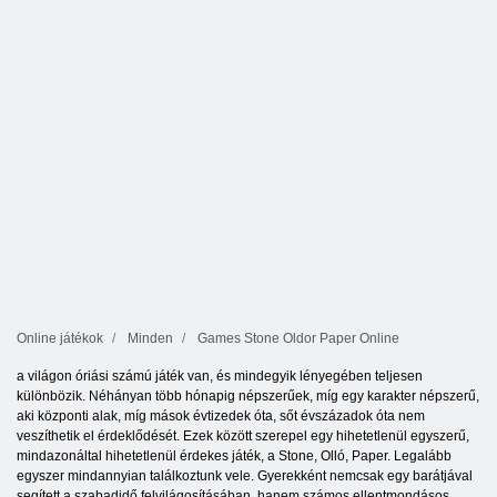
Online játékok
Minden
Games Stone Oldor Paper Online
a világon óriási számú játék van, és mindegyik lényegében teljesen
különbözik. Néhányan több hónapig népszerűek, míg egy karakter népszerű,
aki központi alak, míg mások évtizedek óta, sőt évszázadok óta nem
veszíthetik el érdeklődését. Ezek között szerepel egy hihetetlenül egyszerű,
mindazonáltal hihetetlenül érdekes játék, a Stone, Olló, Paper. Legalább
egyszer mindannyian találkoztunk vele. Gyerekként nemcsak egy barátjával
segített a szabadidő felvilágosításában, hanem számos ellentmondásos