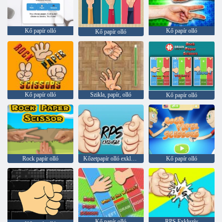
Kő papír olló
Kő papír olló
Kő papír olló
Kő papír olló
Szikla, papír, olló
Kő papír olló
Rock papír olló
Kőzetpapír olló exkluzív
Kő papír olló
Kő papír olló
RPS Exkluzív