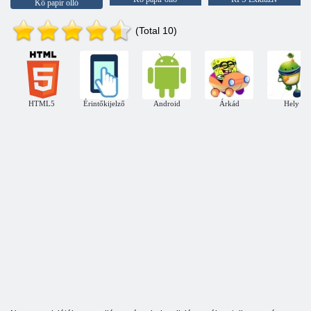
Kő papír olló
(Total 10)
HTML5
Érintőkijelző
Android
Árkád
Hely