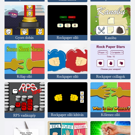
Gyors dobás
Rockpaper olló
Kanóbu
Kőlap olló
Rockpaper olló
Rockpaper csillagok
Rockpaper olló kihívás
Kőlemez olló
RPS vadászgép