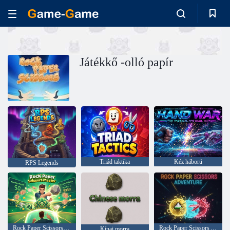
Játékkő -olló papír
Triád taktika
Kéz háború
RPS Legends
Rock Paper Scissors Master
Rock Paper Scissors Adventure
Kínai morra