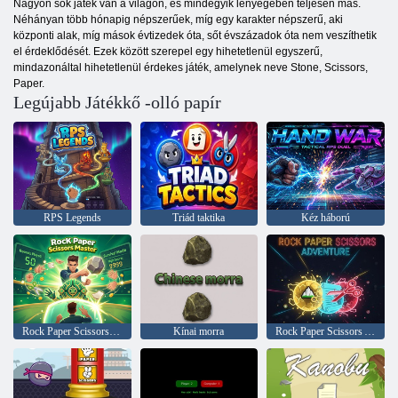
Nagyon sok játék van a világon, és mindegyik lényegében teljesen más.
Néhányan több hónapig népszerűek, míg egy karakter népszerű, aki
központi alak, míg mások évtizedek óta, sőt évszázadok óta nem veszíthetik
el érdeklődését. Ezek között szerepel egy hihetetlenül egyszerű,
mindazonáltal hihetetlenül érdekes játék, amelynek neve Stone, Scissors,
Paper.
Legújabb Játékkő -olló papír
RPS Legends
Triád taktika
Kéz háború
Rock Paper Scissors Master
Kínai morra
Rock Paper Scissors Adventure