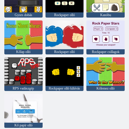
Gyors dobás
Rockpaper olló
Kanóbu
Kőlap olló
Rockpaper olló
Rockpaper csillagok
RPS vadászgép
Rockpaper olló kihívás
Kőlemez olló
Kő papír olló