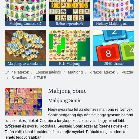
Mahjong Connect 3D
Holiday Mahjong méretek
Robot kapcsolatok
Mahjong: az alkímia kora
Kris Mahjong
2048 hármas
Online játékok
Logikai játékok
Mahjong
kirakós játékok
Puzzle
Szonikus
HTML5
Mahjong Sonic
Mahjong Sonic
Hogy gyorsítsa fel az elemzés mahjong rejtvények,
Sonic hedgehog úgy döntött, hogy gyorsan betörni
ezt a kirakós játékot. Cseréje a fényképeket, azt tervezi, hogy minél több
győzelem és gyorsul kockákra. Segítség Sonic ezzel az ígéretes ötleteket.
Talán váltja kínai karakterek furcsa rejtvényeket. Próbáld meg mindent a
lehető leggyorsabban.