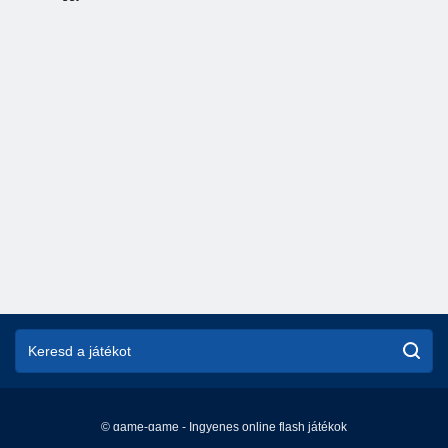
© game-game - Ingyenes online flash játékok