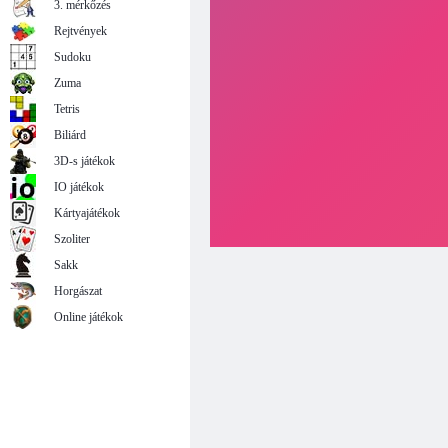
3. mérkőzés
Rejtvények
Sudoku
Zuma
Tetris
Biliárd
3D-s játékok
IO játékok
Kártyajátékok
Szoliter
Sakk
Horgászat
Online játékok