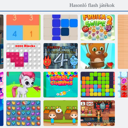
Hasonló flash játékok
Szerezzen 10 -et
1212!
Fruha Swipe 2
Bubble Shooter
2020 blokkok
Tűz és Víz 4
Végtelen
Tizenegy
Buborék gémes
Buborékbáj
tizenegy
Pu