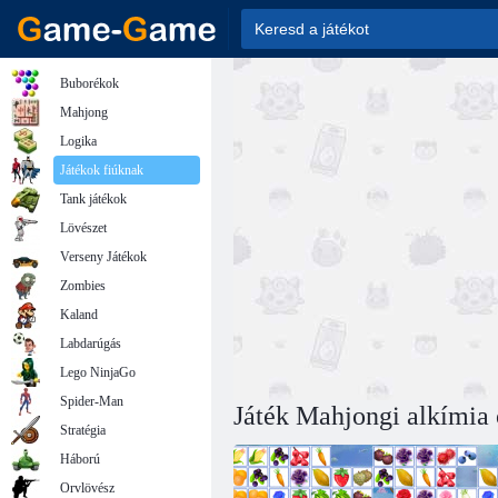
Buborékok
Mahjong
Logika
Játékok fiúknak
Tank játékok
Lövészet
Verseny Játékok
Zombies
Kaland
Labdarúgás
Lego NinjaGo
Spider-Man
Játék Mahjongi alkímia 
Stratégia
Háború
Orvlövész