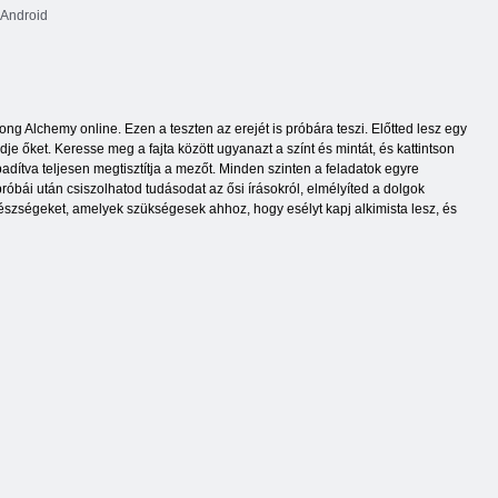
Android
ng Alchemy online. Ezen a teszten az erejét is próbára teszi. Előtted lesz egy
e őket. Keresse meg a fajta között ugyanazt a színt és mintát, és kattintson
adítva teljesen megtisztítja a mezőt. Minden szinten a feladatok egyre
óbái után csiszolhatod tudásodat az ősi írásokról, elmélyíted a dolgok
észségeket, amelyek szükségesek ahhoz, hogy esélyt kapj alkimista lesz, és