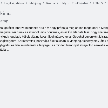
Logikai játékok
Mahjong
Puzzle
Hely
Érintőkijelző
HTML5
lkímia
Narancssárga
Delicious Emily
Fruya összetörés
tanya
New Beginning
hemy
hallgatókat toborzó mindenkit arra hív, hogy próbálja meg online megoldani a Mahjo
melyeket ősi rúnák és szimbólumok borítanak, és az Ön feladata lesz, hogy szétszedj
yiknek legalább két oldalát ne takarják el mások. Így a rétegeket egyenként felszab
gítségedre. Korlátozottak, használja őket okosan. A Mahjong Alchemy play játék pr
gyelni és látni mindennek a lényegét, és minden bizonnyal elsajátítod azokat a k
alál...