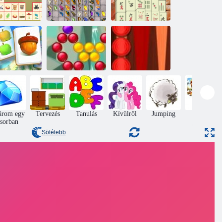
oodventure
Mahjong
Pillangó Kyodai
Klasszikus
Connect
HD
Mahjong 3
ldog farm A
Bubble Shooter
Backgammon
termés
saga
klasszikus
árom egy
Tervezés
Tanulás
Kívülről
Jumping
kirakós
sorban
játékok
Sötétebb