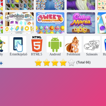
W
Mahjong
Mágikus
Kyodai pillangó
Fortuna
Mahjong
Mahjong Édes
Bo
Mahjong 3D
Húsvét
Kocka mánia
ly
Érintőkijelző
HTML5
Android
Felöltözni
Színezés
H
(Total 66)