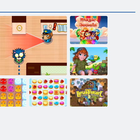
Mágikus
ékszerek
Cirmos sziget
dding föld 2
Alattomos James
Cookie Crush 2
Átkozott kincs 2