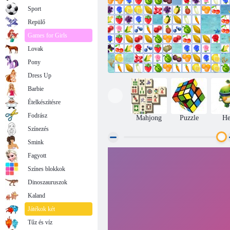
Sport
Repülő
Games for Girls
Lovak
Pony
Dress Up
Barbie
Ételkészítésre
Fodrász
Mahjong
Puzzle
He
Színezés
Smink
Fagyott
Gyümölcskapcsolat
Színes blokkok
Dinoszauruszok
Kaland
Játékok két
Tűz és víz