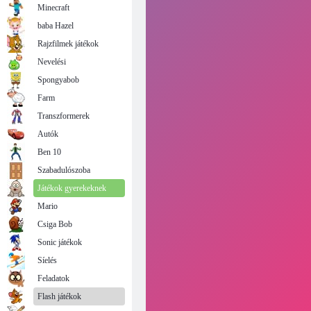
Minecraft
baba Hazel
Rajzfilmek játékok
Nevelési
Spongyabob
Farm
Transzformerek
Autók
Ben 10
Szabadulószoba
Játékok gyerekeknek
Mario
Csiga Bob
Sonic játékok
Síelés
Feladatok
Flash játékok