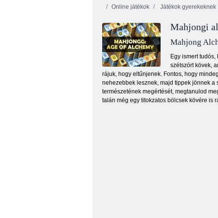
Online játékok
Játékok gyerekeknek
Mahjongi a
Mahjong Alc
Egy ismert tudós, 
szétszórt kövek, a
rájuk, hogy eltűnjenek. Fontos, hogy mindeg
Végtelen Bubbles
nehezebbek lesznek, majd tippek jönnek a se
természetének megértését, megtanulod megfi
talán még egy titokzatos bölcsek kövére is rát