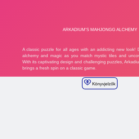
Könyvjelzők