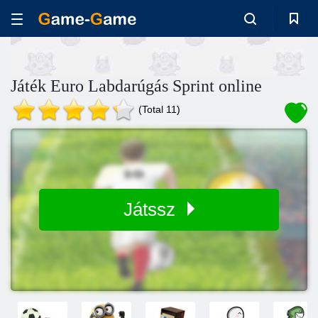
Játék Euro Labdarúgás Sprint online
(Total 11)
Játssz