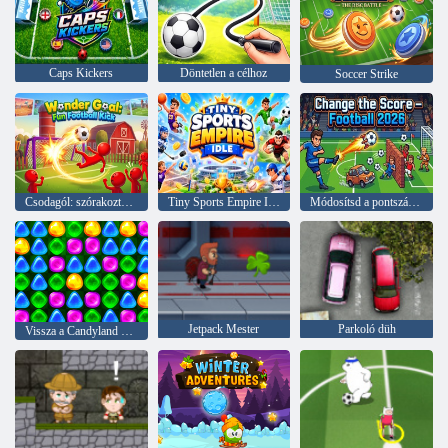
Caps Kickers
Döntetlen a célhoz
Soccer Strike
Csodagól: szórakoztató futballrúgás
Tiny Sports Empire Idle
Módosítsd a pontszámot – Football 2026
Jetpack Mester
Parkoló düh
Vissza a Candyland 4 -hez: nyalóka kert