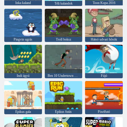
Inka kaland
Toon Kupa 2016
Téli kalandok
Pingvin ugrás
Troll boksz
Hátsó udvari hősök
Indi ágyú
Ben 10 Undertown Runner
Fújó
Epikus gala
Epikus futás
Pixelfutó