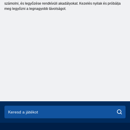
számolni, és legyőzése rendkívüli akadályokat. Kezelés nyilak és próbálja
meg legyőzni a legnagyobb távolságot.