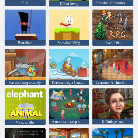
Fújó
Snowball Christmas Világ
Kóbor lovag
Botroham
Snowball Világ
Zseb RPG
Keresse meg a Candy
Keresse meg a Candy: Winter
Evermoor A Thread of Fate
A macska a kalap sokat tud róla! Camp ideje
Különleges nap
Mi az az állat