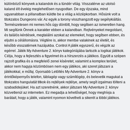
különböző könyvek a kalandok és a tündér világ. Visszatérve az utolsó
kaland élt évekig meglehetősen nyugodtan. De egy éjszaka, mind
ugyanabban a pillanatban küldte be a világ a középkorban. Hősünk volt a
titokzatos Dungeons vár. Az egyik a torony visszhangzott egy segélykiáltás.
Természetesen mi nemes hős úgy döntött, hogy segítsen az ismeretlen hang.
Mi segítünk Önnek a karakter ebben a kalandban. Rejtvényeket megoldani,
és találós kérdések, megtalálni azokat az elemeket, hogy segítsen ebben, és
eljutni a célállomásra. Végtére is, akkor mentse valakinek az életét, és
később visszatérnek hazájukba. Control A játék egyszerű, és végzik az
egérrel. Játék My Adventure 2. könyv kategóriájába tartozik a logikai játékok.
Célja, hogy a fejlesztés a figyelmet és a hírszerzés a játékos. Együtt a szépen
rajzolt grafika és a megfelelő zenei kíséretet, valamint a komplex terület,
akkor nem hagyja közömbösen nem egy játékos, aki szeret játszani a
játékokkal, e műfaj. Gyorsabb Letöltés My Adventure 2. könyv a
érintőképernyős telefon, táblagép vagy számítógép, és belevetik magukat a
titokzatos hangulatát titkok és rejtélyek rejtélye, amely segít izgalmas tölteni a
szabadidejüket. Ha azt szeretnénk, akkor játszani My Adventure 2. könyv
közvetlenül az interneten. Ez megadja a lehetőséget, hogy meghívja a
barátait, hogy a játék, valamint nyomon követheti a sikerét a többi játékos.