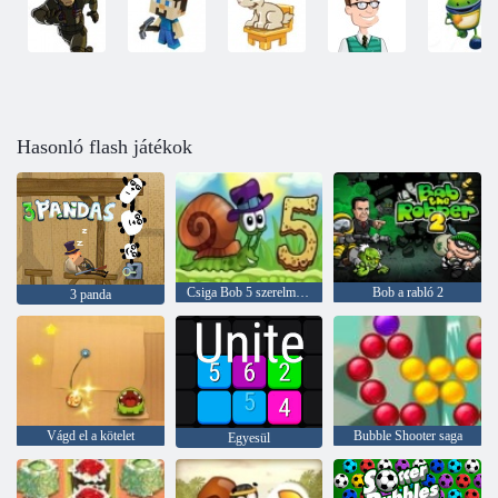
Hasonló flash játékok
Csiga Bob 5 szerelmi történet
Bob a rabló 2
3 panda
Vágd el a kötelet
Bubble Shooter saga
Egyesül