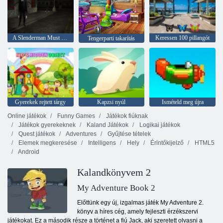
A Slenderman Must Die: Silent Streets
Keressen 100 pillangót
Tengerparti takarítás
Gyerekek rejtett tárgy
Kapzsi nyúl
Ismételd meg újra
Online játékok
Funny Games
Játékok fiúknak
Játékok gyerekeknek
Kaland Játékok
Logikai játékok
Quest játékok
Adventures
Gyűjtése tételek
Elemek megkeresése
Intelligens
Hely
Érintőkijelző
HTML5
Android
Kalandkönyvem 2
My Adventure Book 2
Előttünk egy új, izgalmas játék My Adventure 2.
könyv a híres cég, amely fejleszti érzékszervi
játékokat. Ez a második része a történet a fiú Jack, aki szeretett olvasni a