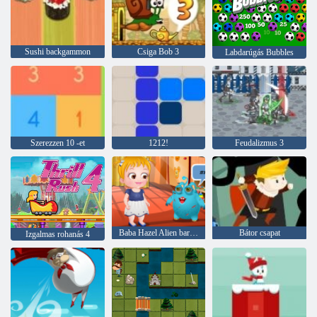
Sushi backgammon
Csiga Bob 3
Labdarúgás Bubbles
Szerezzen 10 -et
1212!
Feudalizmus 3
Baba Hazel Alien barátodnak
Bátor csapat
Izgalmas rohanás 4