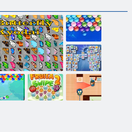
Végtelen
Bubbles
Mahjong
Fortuna
Alattomos
Buborékbáj
Kyodai pillangó
Fruha Swipe 2
James