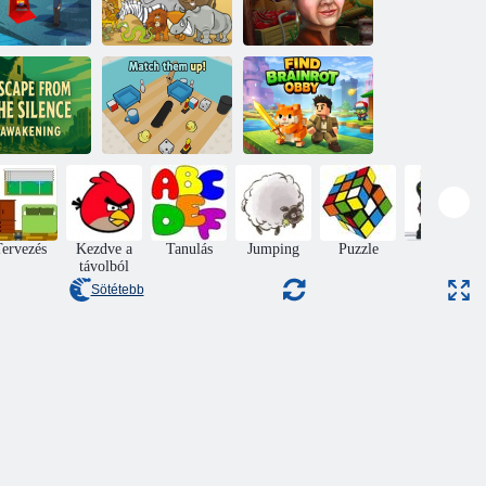
Keressen 10
ayou -sziget
különbséget
Különleges nap
enekülés az
Keresse meg
redő csendből
Párosítsd őket!
Brainrot Obbyt
ervezés
Kezdve a
Tanulás
Jumping
Puzzle
Akció
távolból
Sötétebb