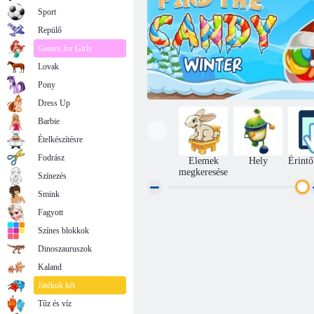
Sport
Repülő
Games for Girls
Lovak
Pony
Dress Up
Barbie
Ételkészítésre
Fodrász
Elemek
Hely
Érintő
megkeresése
Színezés
Smink
Fagyott
Keresse meg a Candy: Winter
Színes blokkok
Dinoszauruszok
Kaland
Játékok két
Tűz és víz