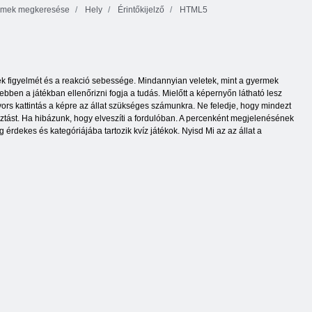
mek megkeresése
Hely
Érintőkijelző
HTML5
kek figyelmét és a reakció sebessége. Mindannyian veletek, mint a gyermek
ben a játékban ellenőrizni fogja a tudás. Mielőtt a képernyőn látható lesz
yors kattintás a képre az állat szükséges számunkra. Ne feledje, hogy mindezt
lasztást. Ha hibázunk, hogy elveszíti a fordulóban. A percenként megjelenésének
érdekes és kategóriájába tartozik kvíz játékok. Nyisd Mi az az állat a