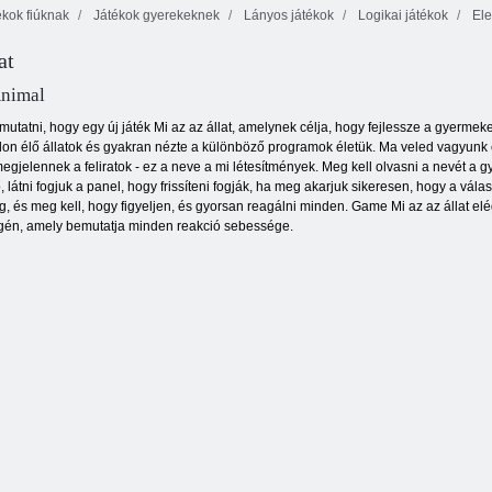
kok fiúknak
Játékok gyerekeknek
Lányos játékok
Logikai játékok
Ele
at
Tűz és Víz 4
Fruya összetörés
Lédús kötőjel
Animal
utatni, hogy egy új játék Mi az az állat, amelynek célja, hogy fejlessze a gyerme
on élő állatok és gyakran nézte a különböző programok életük. Ma veled vagyunk eb
egjelennek a feliratok - ez a neve a mi létesítmények. Meg kell olvasni a nevét a g
ő, látni fogjuk a panel, hogy frissíteni fogják, ha meg akarjuk sikeresen, hogy a vá
 és meg kell, hogy figyeljen, és gyorsan reagálni minden. Game Mi az az állat elég 
égén, amely bemutatja minden reakció sebessége.