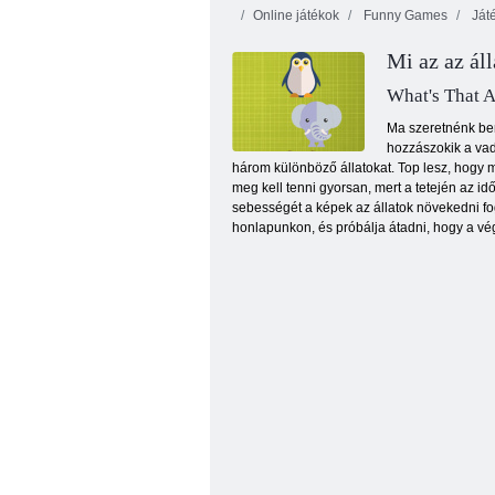
Online játékok
Funny Games
Játé
Mi az az áll
What's That 
Ma szeretnénk bem
hozzászokik a vad
három különböző állatokat. Top lesz, hogy m
Backgammon klasszikus
meg kell tenni gyorsan, mert a tetején az id
sebességét a képek az állatok növekedni fog,
honlapunkon, és próbálja átadni, hogy a v