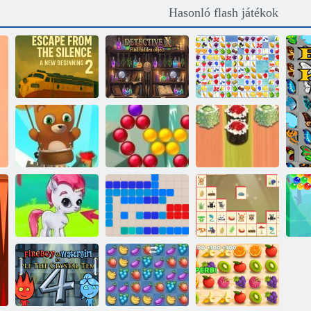
Hasonló flash játékok
Az Escape From
X nyomozó
The Silence 2
Rejtett tárgy
egy új kezdet
keresése
Gyümölcskapcsolat
Bubble Shooter
Bubble Shooter
Sushi
Végtelen
saga
backgammon
Woodventure
Mahjong
Buborék gémes
1212!
Connect