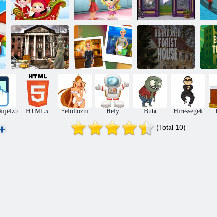
Baba Hazel
Karácsonyi
Lazaság játék
Kis kincsek
meglepetés
iskola
üzlete
B
Elhagyott
egyetemi
Elhagyott erdei
M
HTML5 Escape
Nina nyomozó
ház
éb
kijelző
HTML5
Felöltözni
Hely
Buta
Hírességek
T
(Total 10)