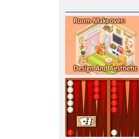
Szobaátalakítás: dizájn és esztétika