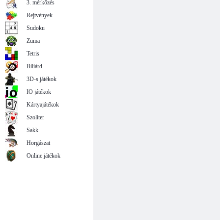
3. mérkőzés
Rejtvények
Sudoku
Zuma
Tetris
Biliárd
3D-s játékok
IO játékok
Kártyajátékok
Szoliter
Sakk
Horgászat
Online játékok