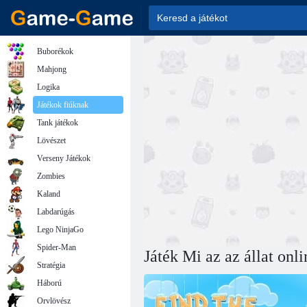
Buborékok
Mahjong
Logika
Játékok fiúknak
Tank játékok
Lövészet
Verseny Játékok
Zombies
Kaland
Labdarúgás
Lego NinjaGo
Spider-Man
Játék Mi az az állat onli
Stratégia
Háború
Orvlövész