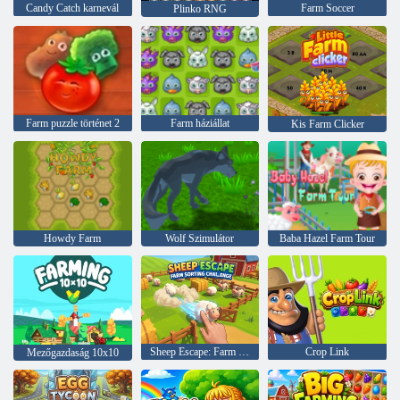
Candy Catch karnevál
Farm Soccer
Plinko RNG
Farm puzzle történet 2
Farm háziállat
Kis Farm Clicker
Howdy Farm
Wolf Szimulátor
Baba Hazel Farm Tour
Sheep Escape: Farm Rendező kihívás
Crop Link
Mezőgazdaság 10x10