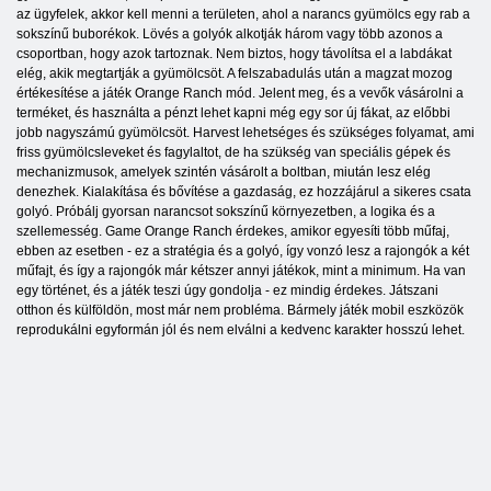
az ügyfelek, akkor kell menni a területen, ahol a narancs gyümölcs egy rab a
sokszínű buborékok. Lövés a golyók alkotják három vagy több azonos a
csoportban, hogy azok tartoznak. Nem biztos, hogy távolítsa el a labdákat
elég, akik megtartják a gyümölcsöt. A felszabadulás után a magzat mozog
értékesítése a játék Orange Ranch mód. Jelent meg, és a vevők vásárolni a
terméket, és használta a pénzt lehet kapni még egy sor új fákat, az előbbi
jobb nagyszámú gyümölcsöt. Harvest lehetséges és szükséges folyamat, ami
friss gyümölcsleveket és fagylaltot, de ha szükség van speciális gépek és
mechanizmusok, amelyek szintén vásárolt a boltban, miután lesz elég
denezhek. Kialakítása és bővítése a gazdaság, ez hozzájárul a sikeres csata
golyó. Próbálj gyorsan narancsot sokszínű környezetben, a logika és a
szellemesség. Game Orange Ranch érdekes, amikor egyesíti több műfaj,
ebben az esetben - ez a stratégia és a golyó, így vonzó lesz a rajongók a két
műfajt, és így a rajongók már kétszer annyi játékok, mint a minimum. Ha van
egy történet, és a játék teszi úgy gondolja - ez mindig érdekes. Játszani
otthon és külföldön, most már nem probléma. Bármely játék mobil eszközök
reprodukálni egyformán jól és nem elválni a kedvenc karakter hosszú lehet.