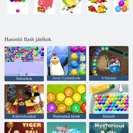
Hasonló flash játékok
Arctic Gyümölcsök
A Sorcerer
Buborékok
Kalózbuborékok
Matematikai labdák
Buborék