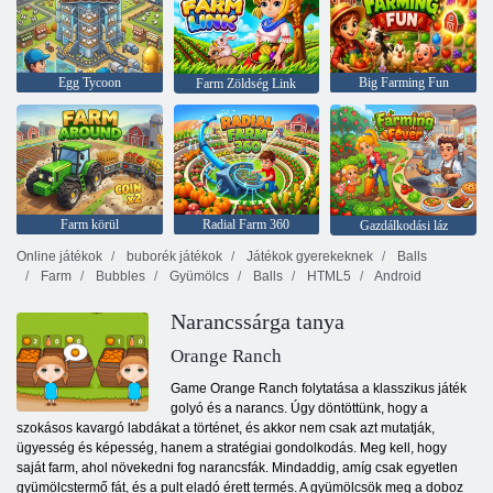
Egg Tycoon
Big Farming Fun
Farm Zöldség Link
Farm körül
Radial Farm 360
Gazdálkodási láz
Online játékok
buborék játékok
Játékok gyerekeknek
Balls
Farm
Bubbles
Gyümölcs
Balls
HTML5
Android
Narancssárga tanya
Orange Ranch
Game Orange Ranch folytatása a klasszikus játék
golyó és a narancs. Úgy döntöttünk, hogy a
szokásos kavargó labdákat a történet, és akkor nem csak azt mutatják,
ügyesség és képesség, hanem a stratégiai gondolkodás. Meg kell, hogy
saját farm, ahol növekedni fog narancsfák. Mindaddig, amíg csak egyetlen
gyümölcstermő fát, és a pult eladó érett termés. A gyümölcsök meg a doboz