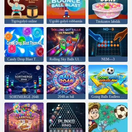
Tigrisgolyó online
Ugráló golyó robbantás
Titokzatos labdák
Candy Drop Blast Them All
Rolling Sky Balls Ultimate
NEM---3
2048-as bál
Going Balls Endless Run
SORTMERGE 2048