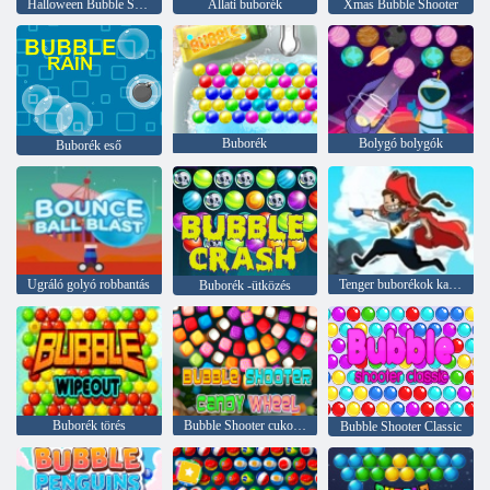
Halloween Bubble Shooter
Állati buborék
Xmas Bubble Shooter
Buborék
Bolygó bolygók
Buborék eső
Ugráló golyó robbantás
Tenger buborékok kalózok
Buborék -ütközés
Buborék törés
Bubble Shooter cukorkakerék
Bubble Shooter Classic