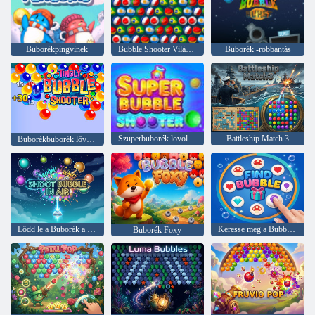
Buborékpingvinek
Bubble Shooter Világkupa
Buborék -robbantás
Szuperbuborék lövöldözős
Battleship Match 3
Buborékbuborék lövöldözős
Lődd le a Buborék a levegőben
Keresse meg a Bubble-t
Buborék Foxy