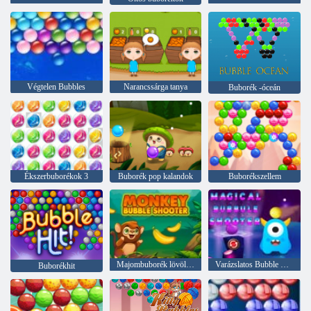
Végtelen Bubbles
Narancssárga tanya
Buborék -óceán
Ékszerbuborékok 3
Buborék pop kalandok
Buborékszellem
Majombuborék lövöldözős
Varázslatos Bubble Shooter
Buborékhit