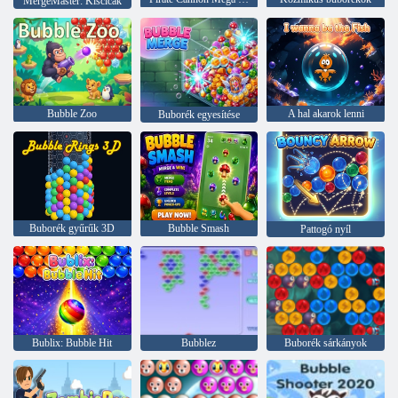
MergeMaster: Kiscicák
Bubble Zoo
A hal akarok lenni
Buborék egyesítése
Buborék gyűrűk 3D
Bubble Smash
Pattogó nyíl
Bublix: Bubble Hit
Bubblez
Buborék sárkányok