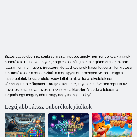
Biztos vagyok benne, senki sem számítógép, amely nem rendelkezik a játék
buborékok. És ha van olyan, hogy csak azért, mert a legtöbb ember inkább
játszani online ingyen. Egyszerű, de addiktív játék hasonlót vonz. Tönkreteszi
a buborékok az azonos színű, a megfigyelt eredmények Action – vagy a
mező belőlük felszabaduló, vagy töltött újakra, ha a felvételek nem
kézzelfogható előnyöket. Törölje a kerülete, figyeljen a lövedék repül ki az
ágyú, és célja, ugyanazokat a színeket a klaszter. A labda a tetején, a
forgatás egy tengely körül, vagy hogy mozog a kígyó.
Legújabb Játssz buborékok játékok