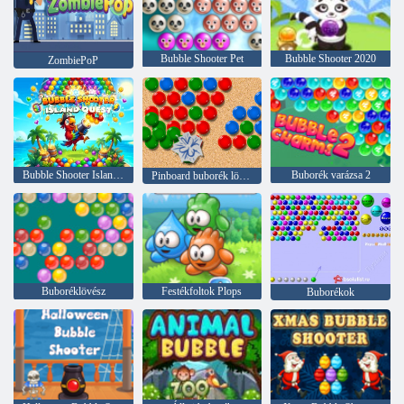
Bubble Shooter Pet
Bubble Shooter 2020
ZombiePoP
Bubble Shooter Island Quest
Buborék varázsa 2
Pinboard buborék lövöldözős
Buboréklövész
Festékfoltok Plops
Buborékok