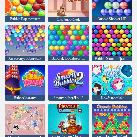
Bubble Pop története
Bubble Shooter HD
Cica buborékok
Karácsonyi buborékok
Buborék lövöldözős árkád
Bubble Shooter újraindítása
Buboréktorony
Smarty buborékok 2
Kövér macskák
Pirate Cannon Mega Battle
Kozmikus buborékok