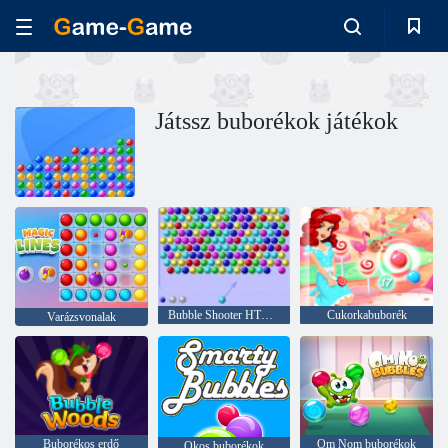
Játssz buborékok játékok
Bubble Shooter HTML5
Cukorkabuborék
Varázsvonalak
Buborékos erdő
Om Nom buborékok
Okos buborékok