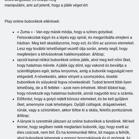
manipulálni, ami azt jelenti, hogy a játék véget ért.
Play online buborékok eltérések:
« Zuma » - Van egy másik módja, hogy a színes golyókat.
Felsorakoztak kígyó és a lépés egy spirál, és megpróbálta elrejteni a
házban. Meg kell akadályoznia, hogy ezt, és lőni az azonos elemeket.
Lesz egy további lehetőséget vezető útja során, amely segít, hogy
megfeleljen a kihívásoknak hatékonyabban. &Nbsp;
opciót kamat nélkül buborékok online játék, ahol meg kell nőni őket,
hogy hatalmas mérete. A játék úgy dönt, egy vakond és beváltja a
számítógépes egér, tartsa lenyomva, amíg a buborék nagyságát nem
elégedett. A növekedés, akkor elnyeli a szomszédos, kisebb
buborékok és súlyuknál fogva növekedését. Tudod teremt több ilyen
lehetőség, de a fő feltétel – azok nem érhetnek. Minél többet kap,
hogy növekszik egy hatalmas buborék, annál nagyobb lesz a számla.
Előfordul, hogy a golyó rejtett bónusz elemeket, és be kell gyűjteni
őket, amennyire csak lehetséges. Gyűjtő csillagok, drágaköveket,
rúnák, vagy a szívünkben, akkor töltse ki a skála, felelős pontszámok.
&Nbsp;
A lányok is szeretnék játszani az online buborékok a tündérek. Mit kell
tennie, hogy segítsen nekik megtartani buborék, úgy, hogy esett az
éles csúcsok, nem tört. És ha kommunikál Winx, túl magas a felhők,
ahol buborékok lebegnek a gonosz boszorkányok és jó gnómok. Az