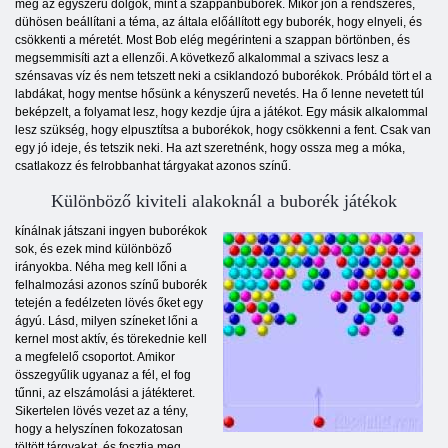
még az egyszerű dolgok, mint a szappanbuborék. Mikor jön a rendszeres,
dühösen beállítani a téma, az általa előállított egy buborék, hogy elnyeli, és
csökkenti a méretét. Most Bob elég megérinteni a szappan börtönben, és
megsemmisíti azt a ellenzői. A következő alkalommal a szivacs lesz a
szénsavas víz és nem tetszett neki a csiklandozó buborékok. Próbáld tört el a
labdákat, hogy mentse hősünk a kényszerű nevetés. Ha ő lenne nevetett túl
beképzelt, a folyamat lesz, hogy kezdje újra a játékot. Egy másik alkalommal
lesz szükség, hogy elpusztítsa a buborékok, hogy csökkenni a fent. Csak van
egy jó ideje, és tetszik neki. Ha azt szeretnénk, hogy ossza meg a móka,
csatlakozz és felrobbanhat tárgyakat azonos színű.
Különböző kiviteli alakoknál a buborék játékok
kínálnak játszani ingyen buborékok
sok, és ezek mind különböző
irányokba. Néha meg kell lőni a
felhalmozási azonos színű buborék
tetején a fedélzeten lövés őket egy
ágyú. Lásd, milyen színeket lőni a
kernel most aktív, és törekednie kell
a megfelelő csoportot. Amikor
összegyűlik ugyanaz a fél, el fog
tűnni, az elszámolási a játékteret.
Sikertelen lövés vezet az a tény,
hogy a helyszínen fokozatosan
töltött tárgyakat, és fosztja meg