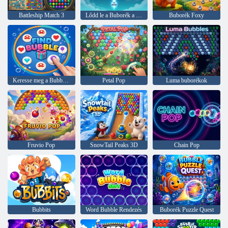
Battleship Match 3
Lődd le a Buborék a levegőben
Buborék Foxy
Keresse meg a Bubble-t
Petal Pop
Luma buborékok
Fruvio Pop
SnowTail Peaks 3D
Chain Pop
Bubbits
Word Bubble Rendezés
Buborék Puzzle Quest