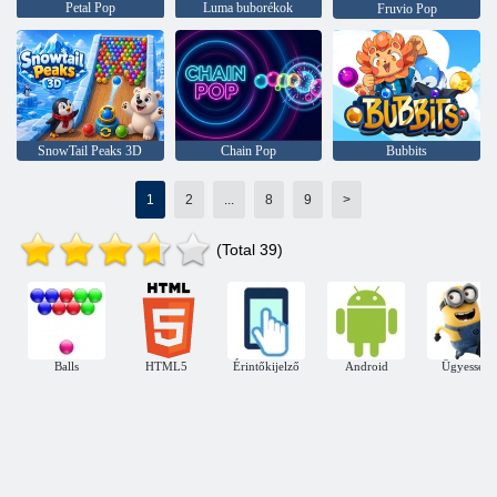
Petal Pop
Luma buborékok
Fruvio Pop
SnowTail Peaks 3D
Chain Pop
Bubbits
1
2
...
8
9
>
(Total 39)
Balls
HTML5
Érintőkijelző
Android
Ügyesség