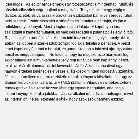
igen modell. Az editor rendelt nekik egy fotósorozatot a mindennapi ruhát, és
hőseink elkezdték végrehajtani a megbízást. Tony először megy végig a
divatos üzletek, és válassza ki azokat az eszközöket bármilyen eredeti ruhát
neki szentelt. Ezután visszatér a stúdióba és Jennifer a példáját, és jön a
reflektorfénybe fények. Most a legfontosabb feladat. A képernyőn lesz
szaladgált a kamerát mutatott, és meg kell ragadni a pillanatot, és egy jó fotó.
Rajta lesz több próbálkozás. Minden fotó lesz értékelni golyó, amely akkor,
abban az időben a szerkesztőbizottság fogják értékelni a pénzben. A pénzt
lehet kapni egy új ruhát a heroint, és gondoskodjon a fotózást újra. Így akkor
pénzt és meggazdagodni. Ne feledje, hogy ha megszerezte hiányozni fog,
akkor mindig ezt a munkamenetet egy régi ruhát, de nem kap annyi pénzt,
mint az első alkalommal. és fél kevesebb. Játék Alkalmi ruha divat egy
nagyon érdekes történet, és élvezze a játékosok minden korosztály számára.
Játszhat bármilyen modern eszközön annak a ténynek köszönhető, hogy ez
alapján került kialakításra az új HTML5 platform. Világos és érdekes történet,
remek grafika és a zene hozzon létre egy egyedi hangulatot, ahol fogja
tölteni lenyűgöző órát a játékban. Játssz alkalmi ruha divat lehetséges, mivel
az internet online és letölthető a játék, hogy azok azok bármely eszköz.