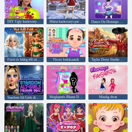
DIY Ugly karácsonyi pulóver
Mária karácsonyi parti ruha
Dance On Hotsteps Mobile
Forró és hideg téli stílus
Vicces fodrászatok
Taylor Dress Studio Preppy Wild West
Meglepetés Blume Doll Unbox
Mindig divat
Stardom Alt Girls divatpárbaj