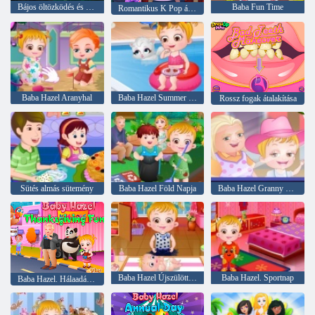
Bájos öltözködés és smink
Baba Fun Time
Romantikus K Pop átalakulás
Baba Hazel Aranyhal
Baba Hazel Summer Fun
Rossz fogak átalakítása
Sütés almás sütemény
Baba Hazel Föld Napja
Baba Hazel Granny House
Baba Hazel Újszülött Védőoltás
Baba Hazel. Sportnap
Baba Hazel. Hálaadás szórakoztató