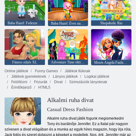
Baba Hazel: Fedezze fel az állatokat
Shopaholic Rio
Baba Hazel: Éves nap az iskolában
Fitness edzés XL
Adventure Time öltöztetős
Mesés Angela Fashion Fever
Online játékok
Funny Games
Játékok fiúknak
Játékok gyerekeknek
Lányos játékok
Logikai játékok
Felöltözni
Frizurák
Divat
Szimulációk lányoknak
Érintőkijelző
HTML5
Alkalmi ruha divat
Casual Dress Fashion
Alkalmi ruha divat játék fogunk megismerkedni
Tony és barátnője Jennifer. Ez a fiatal pár nagyon
szívesen a divat világában és a munka az egyik híres magazin, hogy írja róla.
Jack fotós és szeret dolgozni a képeket a modellek. Nos, érti, Jennifer már az