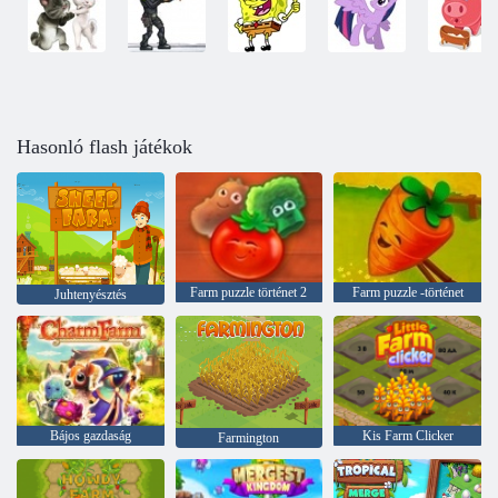
Hasonló flash játékok
Farm puzzle történet 2
Farm puzzle -történet
Juhtenyésztés
Bájos gazdaság
Kis Farm Clicker
Farmington