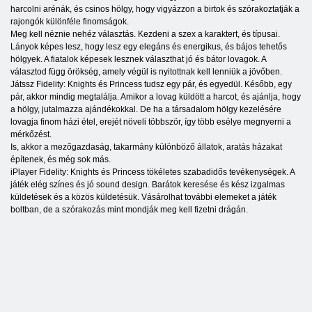
harcolni arénák, és csinos hölgy, hogy vigyázzon a birtok és szórakoztatják a
rajongók különféle finomságok.
Meg kell néznie nehéz választás. Kezdeni a szex a karaktert, és típusai.
Lányok képes lesz, hogy lesz egy elegáns és energikus, és bájos tehetős
hölgyek. A fiatalok képesek lesznek választhat jó és bátor lovagok. A
választod függ örökség, amely végül is nyitottnak kell lenniük a jövőben.
Játssz Fidelity: Knights és Princess tudsz egy pár, és egyedül. Később, egy
pár, akkor mindig megtalálja. Amikor a lovag küldött a harcot, és ajánlja, hogy
a hölgy, jutalmazza ajándékokkal. De ha a társadalom hölgy kezelésére
lovagja finom házi étel, erejét növeli többször, így több esélye megnyerni a
mérkőzést.
Is, akkor a mezőgazdaság, takarmány különböző állatok, aratás házakat
építenek, és még sok más.
iPlayer Fidelity: Knights és Princess tökéletes szabadidős tevékenységek. A
játék elég színes és jó sound design. Barátok keresése és kész izgalmas
küldetések és a közös küldetésük. Vásárolhat további elemeket a játék
boltban, de a szórakozás mint mondják meg kell fizetni drágán.