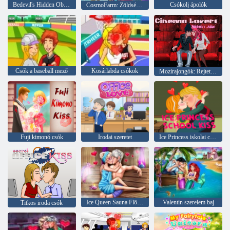
Bedevil's Hidden Objects 1: Farm
Csókolj ápolók
CosmoFarm: Zöldségek pályán
Csók a baseball mező
Kosárlabda csókok
Mozirajongók: Rejtett csók
Fuji kimonó csók
Irodai szeretet
Ice Princess iskolai csók
Ice Queen Sauna Flörtölés
Valentin szerelem baj
Titkos iroda csók