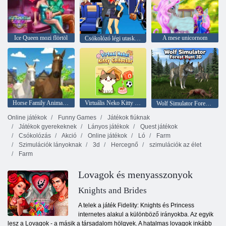
Ice Queen mozi flörtöl
A mese unicornom
Csókolózó légi utaskísérő
Horse Family Animal Simulator 3D
Virtuális Neko Kitty gyűjtő
Wolf Simulator Forest Hunt 3D
Online játékok
Funny Games
Játékok fiúknak
Játékok gyerekeknek
Lányos játékok
Quest játékok
Csókolózás
Akció
Online játékok
Ló
Farm
Szimulációk lányoknak
3d
Hercegnő
szimulációk az élet
Farm
Lovagok és menyasszonyok
Knights and Brides
A telek a játék Fidelity: Knights és Princess
internetes alakul a különböző irányokba. Az egyik
lesz a Lovagok - a másik a társadalom hölgyek. A hatalmas lovagok inkább