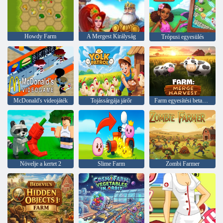
Howdy Farm
A Mergest Királyság
Trópusi egyesülés
McDonald's videojáték
Tojássárgája járőr
Farm egyesítési betakarítás
Növelje a kertet 2
Slime Farm
Zombi Farmer