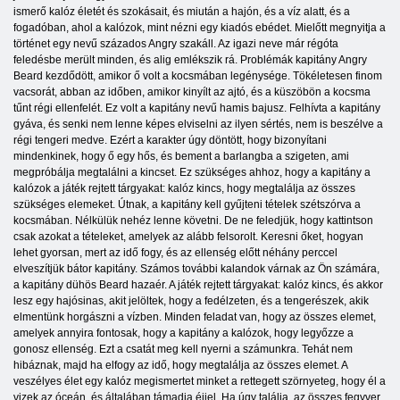
ismerő kalóz életét és szokásait, és miután a hajón, és a víz alatt, és a
fogadóban, ahol a kalózok, mint nézni egy kiadós ebédet. Mielőtt megnyitja a
történet egy nevű százados Angry szakáll. Az igazi neve már régóta
feledésbe merült minden, és alig emlékszik rá. Problémák kapitány Angry
Beard kezdődött, amikor ő volt a kocsmában legénysége. Tökéletesen finom
vacsorát, abban az időben, amikor kinyílt az ajtó, és a küszöbön a kocsma
tűnt régi ellenfelét. Ez volt a kapitány nevű hamis bajusz. Felhívta a kapitány
gyáva, és senki nem lenne képes elviselni az ilyen sértés, nem is beszélve a
régi tengeri medve. Ezért a karakter úgy döntött, hogy bizonyítani
mindenkinek, hogy ő egy hős, és bement a barlangba a szigeten, ami
megpróbálja megtalálni a kincset. Ez szükséges ahhoz, hogy a kapitány a
kalózok a játék rejtett tárgyakat: kalóz kincs, hogy megtalálja az összes
szükséges elemeket. Útnak, a kapitány kell gyűjteni tételek szétszórva a
kocsmában. Nélkülük nehéz lenne követni. De ne feledjük, hogy kattintson
csak azokat a tételeket, amelyek az alább felsorolt. Keresni őket, hogyan
lehet gyorsan, mert az idő fogy, és az ellenség előtt néhány perccel
elveszítjük bátor kapitány. Számos további kalandok várnak az Ön számára,
a kapitány dühös Beard hazaér. A játék rejtett tárgyakat: kalóz kincs, és akkor
lesz egy hajósinas, akit jelöltek, hogy a fedélzeten, és a tengerészek, akik
elmentünk horgászni a vízben. Minden feladat van, hogy az összes elemet,
amelyek annyira fontosak, hogy a kapitány a kalózok, hogy legyőzze a
gonosz ellenség. Ezt a csatát meg kell nyerni a számunkra. Tehát nem
hibáznak, majd ha elfogy az idő, hogy megtalálja az összes elemet. A
veszélyes élet egy kalóz megismertet minket a rettegett szörnyeteg, hogy él a
vizek az óceán, és általában támadja éjjel. Ha úgy találja, az összes fegyver,