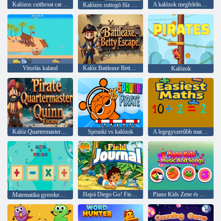
Kalózos cutthroat carl menekülés
A kalózok megfelelnek az elveszett kincsnek
Kalózos suttogó fűz menekülés
Vitorlás kaland
Kalóz Battleaxe Betty Escape
Kalózok
Kalóz Quartermaster Quinn Escape
Sprunki vs kalózok
A legegyszerűbb matematika
Hajrá Diego Go! Field Journal
Piano Kids Zene és Dalok
Matematika gyerekeknek