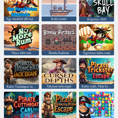
Egy darabból álló kalóz kaland
Kalóz kettős
Koponya -öböl
Nincs több rum
Bomba Kalózok
Egyrészes kalóz csata
Átkozott mélységek
Kalóz csaló, Tilda Escape
Kalóz Vaskalapos Jack Escape