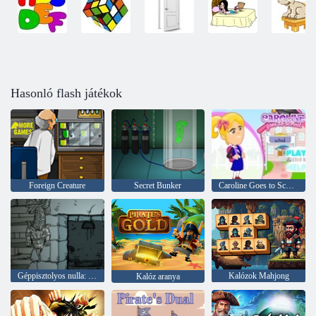
Hasonló flash játékok
Foreign Creature
Secret Bunker
Caroline Goes to School
Géppisztolyos nulla: ősi kaland
Kalózok Mahjong
Kalóz aranya