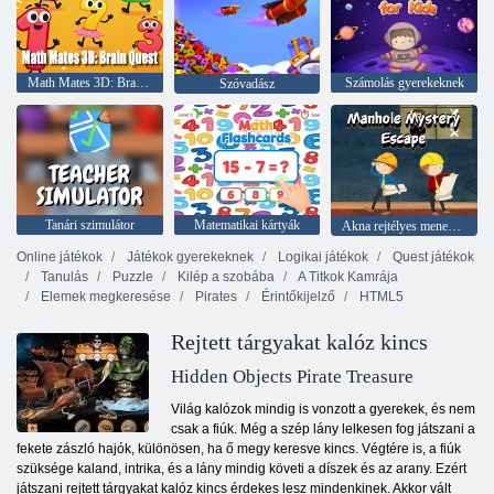
Math Mates 3D: Brain Quest
Számolás gyerekeknek
Szóvadász
Tanári szimulátor
Matematikai kártyák
Akna rejtélyes menekülés
Online játékok
Játékok gyerekeknek
Logikai játékok
Quest játékok
Tanulás
Puzzle
Kilép a szobába
A Titkok Kamrája
Elemek megkeresése
Pirates
Érintőkijelző
HTML5
Rejtett tárgyakat kalóz kincs
Hidden Objects Pirate Treasure
Világ kalózok mindig is vonzott a gyerekek, és nem
csak a fiúk. Még a szép lány lelkesen fog játszani a
fekete zászló hajók, különösen, ha ő megy keresve kincs. Végtére is, a fiúk
szüksége kaland, intrika, és a lány mindig követi a díszek és az arany. Ezért
játszani rejtett tárgyakat kalóz kincs érdekes lesz mindenkinek. Akkor vált